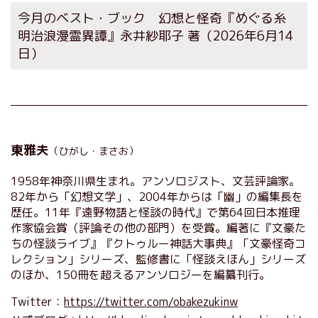
今月のベスト・ブック 幻想と怪奇『めぐる糸
明治浪漫霊異譚』永井紗耶子 著
（2026年6月14
日）
東雅夫
（ひがし・まさお）
1958年神奈川県生まれ。アンソロジスト、文芸評論家。
82年から「幻想文学」、2004年からは「幽」の編集長を
歴任。11年『遠野物語と怪談の時代』で第64回日本推理
作家協会賞（評論その他の部門）を受賞。編著に『文豪た
ちの怪談ライブ』『クトゥルー神話大事典』「文豪怪奇コ
レクション」シリーズ、監修書に「怪談えほん」シリーズ
のほか、150冊を超えるアンソロジーを編纂刊行。
Twitter：
https://twitter.com/obakezukinw