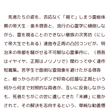
死者たちの姿を、否応なく「視て」しまう霊能体
質の帝大生・斎木啓吾と、流行の心霊学に傾倒しな
がら、霊を視ることのできない華族の次男坊（にし
て帝大生でもある）連翹寺正周の凸凹コンビが、明
治末の帝都を騒がせる不可解な心霊事件に、（啓吾
はイヤイヤ、正周はノリノリで）関わってゆく連作
短篇集。苦学生で面倒な霊現象を避けたがる啓吾
と、根っからのボンボンで好奇心旺盛な正周という
何から何まで対照的な両者が、互いに反発しながら
も、死者たちがこの世に遺してきた「未練」に惹か
されて、その解決を志向するという、単純な勧善懲