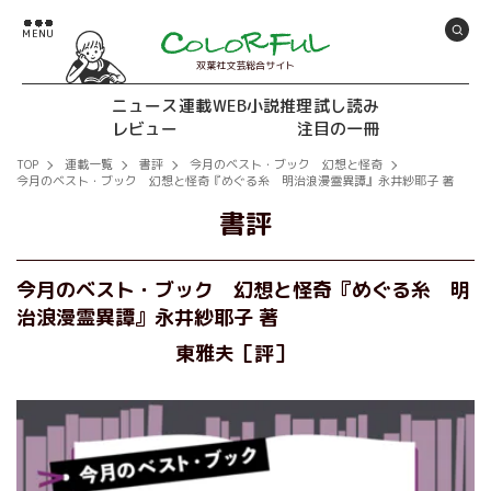
双葉社文芸総合サイト
ニュース
連載
WEB小説推理
試し読み
レビュー
注目の一冊
TOP
連載一覧
書評
今月のベスト・ブック 幻想と怪奇
今月のベスト・ブック 幻想と怪奇『めぐる糸 明治浪漫霊異譚』永井紗耶子 著
書評
今月のベスト・ブック 幻想と怪奇『めぐる糸 明
治浪漫霊異譚』永井紗耶子 著
東雅夫［評］