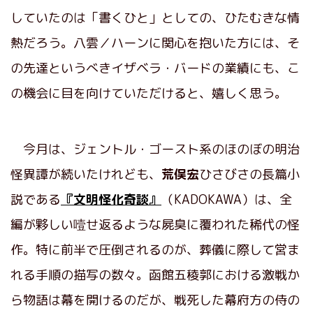
していたのは「書くひと」としての、ひたむきな情
熱だろう。八雲／ハーンに関心を抱いた方には、そ
の先達というべきイザベラ・バードの業績にも、こ
の機会に目を向けていただけると、嬉しく思う。
今月は、ジェントル・ゴースト系のほのぼの明治
怪異譚が続いたけれども、
荒俣宏
ひさびさの長篇小
説である
『文明怪化奇談』
（KADOKAWA）は、全
編が夥しい噎せ返るような屍臭に覆われた稀代の怪
作。特に前半で圧倒されるのが、葬儀に際して営ま
れる手順の描写の数々。函館五稜郭における激戦か
ら物語は幕を開けるのだが、戦死した幕府方の侍の