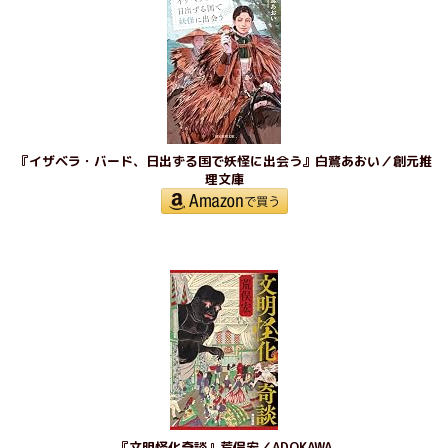
『イザベラ・バード、日出ずる国で妖怪に出会う』白鷺あおい／創元推
理文庫
『文明怪化奇談』荒俣宏／ADOKAWA