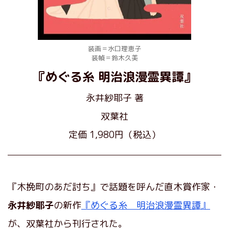
装画＝水口理恵子
装幀＝鈴木久美
『めぐる糸 明治浪漫霊異譚』
永井紗耶子 著
双葉社
定価 1,980円（税込）
『木挽町のあだ討ち』で話題を呼んだ直木賞作家・
永井紗耶子
の新作
『めぐる糸 明治浪漫霊異譚』
が、双葉社から刊行された。