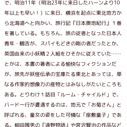
で、明治11年（明治23年に来日したハーンより10
年以上も早い！）に来日、横浜を起点に東北地方か
ら北海道へと向かい、旅行記『日本奥地紀行』１巻
を著している。もちろん、旅の従者となった日本人
青年・鶴吉が、スパイもどきの剛の者だったとか、
英国由来の小妖精２人組をひそかに従えていた……
とかは、本書の著者による愉快なフィクションだ
が、旅先が妖怪伝承の宝庫たる東北とあっては、単
なる作家的想像力の産物とはみなしがたいところも
ある。とりわけ１話目「ルーム・チャイルド」で、
バード一行が遭遇するのは、地元で「お菊さん」と
呼ばれる、童女の姿をした可憐な「座敷童子」であ
る。柳田國男の『遠野物語』や宮沢賢治の作品など