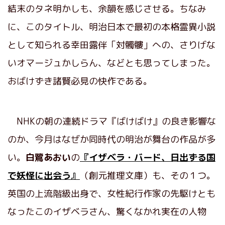
結末のタネ明かしも、余韻を感じさせる。ちなみ
に、このタイトル、明治日本で最初の本格霊異小説
として知られる幸田露伴「対髑髏」への、さりげな
いオマージュかしらん、などとも思ってしまった。
おばけずき諸賢必見の快作である。
NHKの朝の連続ドラマ『ばけばけ』の良き影響な
のか、今月はなぜか同時代の明治が舞台の作品が多
い。
白鷺あおい
の
『イザベラ・バード、日出ずる国
で妖怪に出会う』
（創元推理文庫）も、その１つ。
英国の上流階級出身で、女性紀行作家の先駆けとも
なったこのイザベラさん、驚くなかれ実在の人物