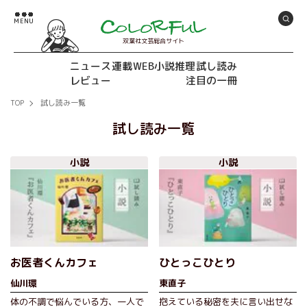
双葉社文芸総合サイト
ニュース
連載
WEB小説推理
試し読み
レビュー
注目の一冊
TOP
試し読み一覧
試し読み一覧
小説
小説
お医者くんカフェ
ひとっこひとり
仙川環
東直子
体の不調で悩んでいる方、一人で
抱えている秘密を夫に言い出せな