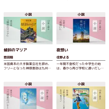
男と女がいた。実の父、足利尊氏
番ユニオン」と呼ばれる共同体で
に認められない足利直冬。鎌倉幕
はシステムによる検閲がなされ、
府滅亡時…
人々は…
小説
小説
傾斜のマリア
夜想い
恩田陸
住野よる
米国資本の大手製薬会社を辞め、
一年間不登校だった中学生の始
フリーとなった神原恵弥は九州の
は、春から再び学校に通いだし
Ｎ崎を訪れた。Ｎ崎出身の祖母が
た。その目的は、この学校にいる
遺した不思議な数え唄の意味を探
はずの〝ある人〟を捜すためだっ
るため…
た。そんな…
小説
小説