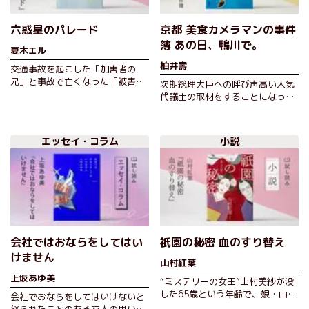
六惑星のパレード
京都 美食カメラマンの事件
簿 あの日、鴨川で。
夏木エル
柏井壽
交通事故を起こした「加害者の
兄」と事故で亡くなった「被害者
次期総理大臣への呼び声高い人気
の妹」として生きた10年──。高
代議士の取材をすることになった
１でサッカー部のスタメン入りす
カメラマンの星井裕。取材が順調
るなど学…
に進む中、代議士の親友が鴨川に
架かる…
エッセイ・コラム
小説
会社ではおならをしてはい
祇園の秘密 血のすり替え
けません
山村紅葉
上坂あゆ美
“ミステリーの女王”山村美紗が没
した65歳という年齢で、娘・山村
会社でおならをしてはいけないと
紅葉が満を持して放つ、衝撃のデ