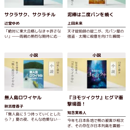
サクラサク、サクラチル
泥棒は二度パンを焼く
辻堂ゆめ
上田未来
「絶対に東大合格しなきゃ許さな
天才錠前師の錠二が、元パン屋の
い」――両親の熱烈な期待に応え
強盗・太陽に殺意を向けた瞬間、
るため、高校三年生の高志は勉強
世界は二つに引き裂かれた。一つ
漬けの日々を送っていた。そんな
は、太陽を撃ち殺して冷酷な「ボ
ある日…
ス」と…
小説
小説
無人島ロワイヤル
『ヨモツイクサ』ヒグマ衝
撃場面！
秋吉理香子
知念実希人
「無人島に３つ持っていくとした
ら？」夏の夜、そんな他愛ない話
今年も日本各地で熊の被害が相次
題で盛り上がっていたバーの常連
ぎ、その存在が日本列島を震撼さ
たちは、マスターの告げた一言で