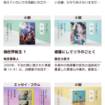
抱えていないでお気軽にお立ち寄
い主婦、わかりあえないままだっ
りください。「カフェ・カミナー
た老母の葬儀に向かう中年の娘、
レ」は謎めく女性店主と俳優志望
高校生の娘に弁当を作り続けるシ
で調理…
ングル…
小説
小説
偽世界転生 1
修羅にしてリラのごとく
知念実希人
弥生小夜子
20XX年、不治の病に侵された東都
失業中の相原薫が旅先の温泉街で
規（トキ）は、治療薬が完成する
遭遇した無理心中事件。被害女性
未来を信じ、世界初の長期間コー
の左胸に刻まれていたのは、紫色
ルドスリープに入る。しかし、目
のリラの刺青だった。しかし、薫
覚めた…
は三十…
エッセイ・コラム
小説