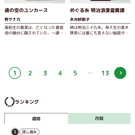
彼の空のユンカース
めぐる糸 明治浪漫霊異譚
柊サナカ
永井紗耶子
高校生の雅美は、亡くなった曾祖
時は明治三十九年。帝大生の斎木
母の鏡台に隠されていた、一通の
啓吾には誰にも言えない秘密があ
手紙と歌集を見つける。手紙には
った。それは、この世ならざる霊
自分の宛名があり、中には一首の
が視えること。心霊研究に心酔す
短歌が…
る子爵…
1
2
3
4
5
13
…
ランキング
月間
週間
試し読み
1