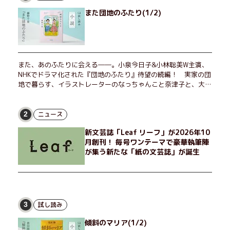
また団地のふたり(1/2)
また、あのふたりに会える――。小泉今日子&小林聡美W主演、
NHKでドラマ化された『団地のふたり』待望の続編！ 実家の団
地で暮らす、イラストレーターのなっちゃんこと奈津子と、大学
非常勤講師のノエチこと野枝。フリマアプリの売り上げでちょっ
とした贅沢を楽しんだり、近所のおばちゃんの恋バナを聞いてあ
げたり、部屋でふたりだけの「台湾映画祭」を催したり。50代
ニュース
2
独身、幼なじみの変わらぬ友情とささやかな幸せの日々を描く。
新文芸誌「Leaf リーフ」が2026年10
月創刊！ 毎号ワンテーマで豪華執筆陣
が集う新たな「紙の文芸誌」が誕生
試し読み
3
傾斜のマリア(1/2)