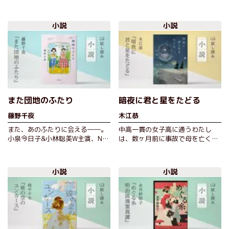
せている。なかでも、北海道に生
さらに…
息するヒグマは巨大で体重400キ
ロを超…
小説
小説
また団地のふたり
暗夜に君と星をたどる
藤野千夜
木江恭
また、あのふたりに会える――。
中高一貫の女子高に通うわたし
小泉今日子&小林聡美W主演、NHK
は、数ヶ月前に事故で母を亡くし
でドラマ化された『団地のふた
た。生前、あまり本音を語らなか
り』待望の続編！ 実家の団地で
った母は「砂の国」や「雪の里」
暮らす、…
などを舞…
小説
小説