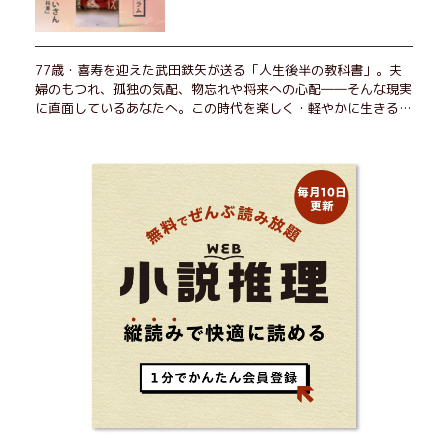
77歳・喜寿を迎えた武田鉄矢が送る「人生後半の教科書」。夫
婦のもつれ、孤独の気配、物忘れや将来への心配――そんな現実
に直面しているあなたへ。この時代を楽しく・軽やかに生きるヒ
ントを独自の切り口で綴る。長年の読書で得た知見や自身の経験
をもとに繰り出される持論は説得力満点。まだまだ人生これか
ら！ 読むだけで前向きになれる一冊。