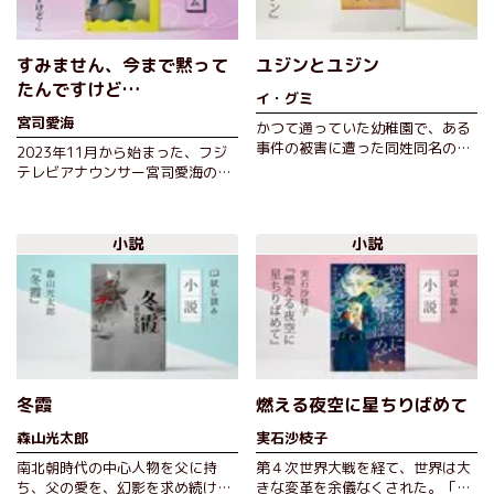
すみません、今まで黙って
ユジンとユジン
たんですけど…
イ・グミ
宮司愛海
かつて通っていた幼稚園で、ある
事件の被害に遭った同姓同名の
2023年11月から始まった、フジ
イ・ユジン。ふたりは中学二年生
テレビアナウンサー宮司愛海の
に進級した日、教室で再会する。
Podcast『すみません、今まで黙
驚いたユ…
ってたんですけど…』。同番組で
配信された…
小説
小説
冬霞
燃える夜空に星ちりばめて
森山光太郎
実石沙枝子
南北朝時代の中心人物を父に持
第４次世界大戦を経て、世界は大
ち、父の愛を、幻影を求め続ける
きな変革を余儀なくされた。「六