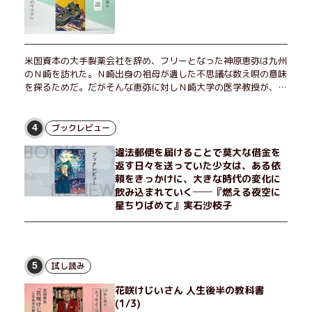
米国資本の大手製薬会社を辞め、フリーとなった神原恵弥は九州
のＮ崎を訪れた。Ｎ崎出身の祖母が遺した不思議な数え唄の意味
を探るためだ。だがそんな恵弥に対しＮ崎大学の医学教授が、米
国の監視下に置かれている女性科学者への接触を求めてきた。出
島で見つかったある物質について博士の意見を聞きたいという。
恵弥は、まるで影のような存在の博士とまみえることはできるの
ブックレビュー
4
か？ そして、唄の歌詞「かたむくマリア」に込められた秘密と
違法郵便を届けることで莫大な借金を
は？ 謎めいたラストが鮮烈な余韻を残すシリーズ第四作！
返す日々を送っていた少女は、ある依
頼をきっかけに、大きな時代の変化に
飲み込まれていく──『燃える夜空に
星ちりばめて』実石沙枝子
試し読み
5
花咲けじいさん 人生後半の教科書
(1/3)