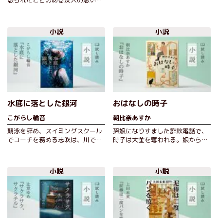
怒られたことのある友人の思い出
ビュー小説。構想５年！ 国民的
や、初めての挑戦で芽生えた新た
俳優…
な気づき、他人に寄り添うとはど
ういう…
小説
小説
水底に落とした銀河
おはなしの時子
こがらし輪音
朝比奈あすか
競泳を辞め、スイミングスクール
孫娘になりすました詐欺電話で、
でコーチを務める志吹は、川で溺
時子は大金を奪われる。娘からは
れかけた少女・未菜萌を助けたこ
固定電話の解約を求められるが、
とをきっかけに、水泳を教えるこ
時子は「0874おはなし」と語呂合
とに。…
わせの…
小説
小説