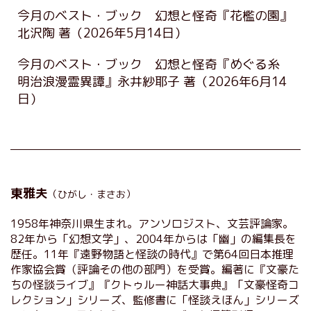
今月のベスト・ブック 幻想と怪奇『花檻の園』
北沢陶 著
（2026年5月14日）
今月のベスト・ブック 幻想と怪奇『めぐる糸
明治浪漫霊異譚』永井紗耶子 著
（2026年6月14
日）
東雅夫
（ひがし・まさお）
1958年神奈川県生まれ。アンソロジスト、文芸評論家。
82年から「幻想文学」、2004年からは「幽」の編集長を
歴任。11年『遠野物語と怪談の時代』で第64回日本推理
作家協会賞（評論その他の部門）を受賞。編著に『文豪た
ちの怪談ライブ』『クトゥルー神話大事典』「文豪怪奇コ
レクション」シリーズ、監修書に「怪談えほん」シリーズ