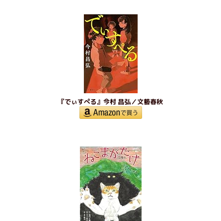
『でぃすぺる』今村 昌弘／文藝春秋