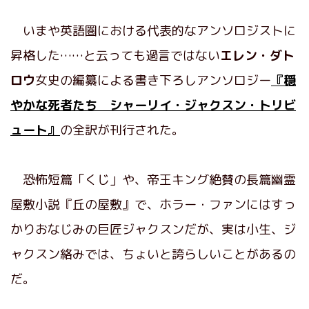
いまや英語圏における代表的なアンソロジストに
昇格した……と云っても過言ではない
エレン・ダト
ロウ
女史の編纂による書き下ろしアンソロジー
『穏
やかな死者たち シャーリイ・ジャクスン・トリビ
ュート』
の全訳が刊行された。
恐怖短篇「くじ」や、帝王キング絶賛の長篇幽霊
屋敷小説『丘の屋敷』で、ホラー・ファンにはすっ
かりおなじみの巨匠ジャクスンだが、実は小生、ジ
ャクスン絡みでは、ちょいと誇らしいことがあるの
だ。