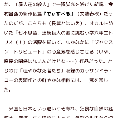
が、『屍人荘の殺人』で一躍脚光を浴びた新鋭・
今
村昌弘
の新作長篇
『でぃすぺる』
（文藝春秋）だっ
たのだが、こちらも（長篇とはいえ）、オカルトめ
いた「七不思議」連続殺人の謎に挑む小学六年生ト
リオ（！）の活躍を描いて、なかなかに「ジャクス
ン・トリビュート」の心意気を感じさせる（いや、
直接の関係はないんだけどね……）作品だった。と
りわけ『穏やかな死者たち』収録のカッサンドラ・
コーの表題作との鮮やかな相似には、一驚を喫し
た。
米国と日本という違いこそあれ、狂暴な自然の猛