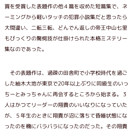
賞を受賞した表題作の他４篇を収めた短篇集で、ネ
ーミングから軽いタッチの犯罪小説集だと思ったら
大間違い、二転三転、どんでん返しの帝王中山七里
もびっくりの驚愕技が仕掛けられた本格ミステリー
集なのであった。
その表題作は、過疎の田舎町で小学校時代を過ご
した紬木大地が東京で20年以上ぶりに同級生のいっ
ちーとみっちゃんに再会するところから始まる。３
人はかつてリーダーの翔貴のいいなりになっていた
が、５年生のときに翔貴が沼に落ちて昏睡状態にな
ったのを機にバラバラになったのだった。その翔貴