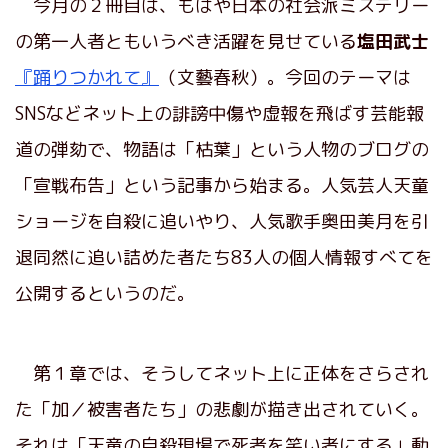
今月の２冊目は、もはや日本の社会派ミステリー
の第一人者ともいうべき活躍を見せている
塩田武士
『踊りつかれて』
（文藝春秋）。今回のテーマは
SNSなどネット上の誹謗中傷や虚報を飛ばす芸能報
道の弾劾で、物語は「枯葉」という人物のブログの
「宣戦布告」という記事から始まる。人気芸人天童
ショージを自殺に追いやり、人気歌手奥田美月を引
退同然に追い詰めた者たち83人の個人情報すべてを
公開するというのだ。
第１章では、そうしてネット上に正体をさらされ
た「加／被害者たち」の悲劇が描き出されていく。
それは「天童の自殺現場で死者を笑い者にする」動