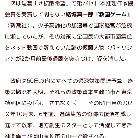
次は短篇「＃拡散希望」で第74回日本推理作家協
会賞を受賞して間もない
結城真一郎
『救国ゲーム』
（新潮社）。少子高齢化の加速等で国家経営が危機
に瀕していたが、その対策に全国民の大都市圏集住
をネット動画で訴えていた謎の仮面人物〈パトリシ
ア〉が2か月前最後通牒を突きつけ、姿を消した。
政府は60日以内にすべての過疎対策関連予算・施
策の撤廃を表明、それらの政策資本を政令市と東京
特別区に投ぜよ。さもなくば――その61日目の202
Ｘ年10月末、6年前、過疎集落の奇跡の復活を成し
遂げて以来、地方創生のスターとして活躍してきた
神楽零士が岡山県Ｋ市の山中で殺される。