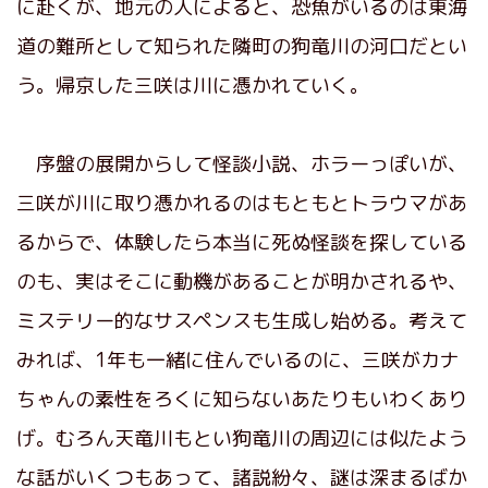
に赴くが、地元の人によると、恐魚がいるのは東海
道の難所として知られた隣町の狗竜川の河口だとい
う。帰京した三咲は川に憑かれていく。
序盤の展開からして怪談小説、ホラーっぽいが、
三咲が川に取り憑かれるのはもともとトラウマがあ
るからで、体験したら本当に死ぬ怪談を探している
のも、実はそこに動機があることが明かされるや、
ミステリー的なサスペンスも生成し始める。考えて
みれば、1年も一緒に住んでいるのに、三咲がカナ
ちゃんの素性をろくに知らないあたりもいわくあり
げ。むろん天竜川もとい狗竜川の周辺には似たよう
な話がいくつもあって、諸説紛々、謎は深まるばか