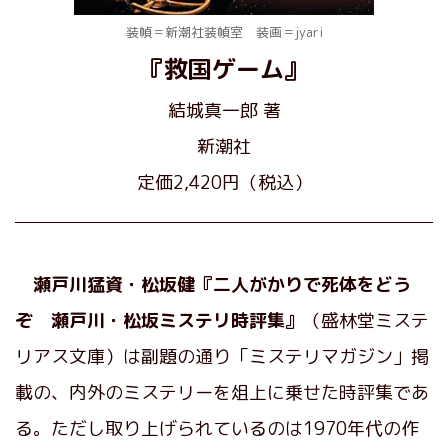
装幀＝新潮社装幀室 装画＝jyari
『救国ゲーム』
結城真一郎 著
新潮社
定価2,420円（税込）
瀬戸川猛資・松坂健『二人がかりで死体をどう
ぞ 瀬戸川・松坂ミステリ時評集』
（盛林堂ミステ
リアス文庫）は副題の通り「ミステリマガジン」掲
載の、内外のミステリーを俎上に乗せた時評集であ
る。ただし取り上げられているのは1970年代の作