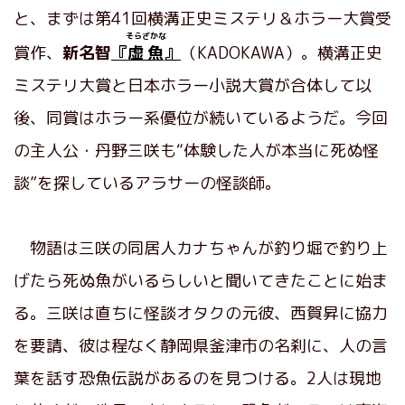
と、まずは第41回横溝正史ミステリ＆ホラー大賞受
そらざかな
賞作、
新名智
『
虚魚
』
（KADOKAWA）。横溝正史
ミステリ大賞と日本ホラー小説大賞が合体して以
後、同賞はホラー系優位が続いているようだ。今回
の主人公・丹野三咲も“体験した人が本当に死ぬ怪
談”を探しているアラサーの怪談師。
物語は三咲の同居人カナちゃんが釣り堀で釣り上
げたら死ぬ魚がいるらしいと聞いてきたことに始ま
る。三咲は直ちに怪談オタクの元彼、西賀昇に協力
を要請、彼は程なく静岡県釜津市の名刹に、人の言
葉を話す恐魚伝説があるのを見つける。2人は現地