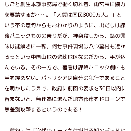
しごと創生本部事務局で働く切れ者、雨宮雫に協力
を要請するが……。「人質は国民8000万人。」と
いう帯の惹句からもおわかりのように、出だしは謀
略パニックものの乗りだが、神楽殺しから、話の興
味は謎解きに一転。何せ事件現場は八つ墓村も近か
ろうという中国山地の過疎地区なのだから、手が込
んでいる。その一方で、著者は謀略パニック劇にも
手を緩めない。パトリシアは自分の犯行であること
を明かしたうえで、政府に前回の要求を30日以内に
呑まないと、無作為に選んだ地方都市をドローンで
無差別攻撃するというのである！
惹句には「次代のエースが仕掛ける知のデッドヒ