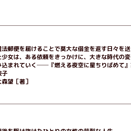
違法郵便を届けることで莫大な借金を返す日々を送
た少女は、ある依頼をきっかけに、大きな時代の変
み込まれていく──『燃える夜空に星ちりばめて』
枝子
大森望［著］
戦後を駆け抜けたひとりの女性の苛烈な人生──。