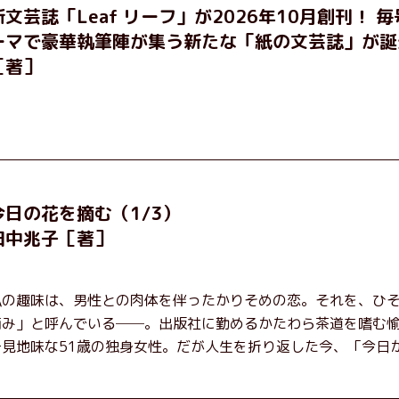
新文芸誌「Leaf リーフ」が2026年10月創刊！ 
ーマで豪華執筆陣が集う新たな「紙の文芸誌」が誕
［著］
今日の花を摘む（1/3）
田中兆子［著］
私の趣味は、男性との肉体を伴ったかりそめの恋。それを、ひ
摘み」と呼んでいる──。出版社に勤めるかたわら茶道を嗜む
一見地味な51歳の独身女性。だが人生を折り返した今、「今日
い」と日々を謳歌するように花摘みを愉しんでいた。そんな愉
初めて、恋の終わりを怖れさせる男が現れた。茶の湯の粋人、7