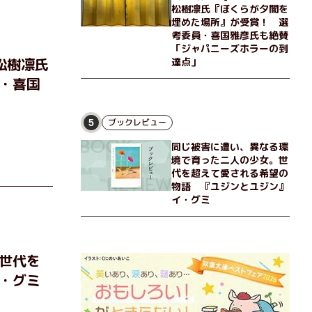
松樹凛氏『ぼくらが夕闇を
その連帯を描く。赤裸々にして切実な、セクシュア
偽らない女
埋めた場所』が受賞！ 選
リティをめぐる物語。
アリティを
考委員・喜国雅彦氏も絶賛
「ジャパニーズホラーの到
松樹凛氏
達点」
・喜国
ブックレビュー
5
同じ被害に遭い、異なる環
境で育った二人の少女。世
代を超えて愛される希望の
物語 『ユジンとユジン』
イ・グミ
世代を
・グミ