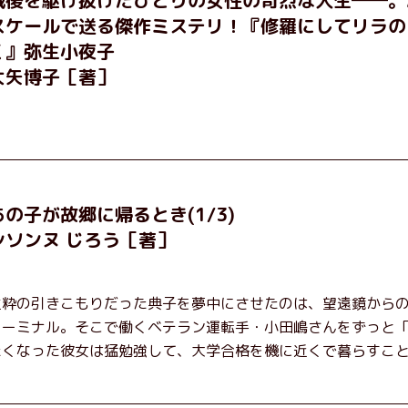
スケールで送る傑作ミステリ！『修羅にしてリラの
く』弥生小夜子
大矢博子［著］
あの子が故郷に帰るとき(1/3)
シソンヌ じろう［著］
生粋の引きこもりだった典子を夢中にさせたのは、望遠鏡から
ターミナル。そこで働くベテラン運転手・小田嶋さんをずっと
たくなった彼女は猛勉強して、大学合格を機に近くで暮らすこ
初恋、就職、大切な人との別れ。「こんなはずじゃなかった」
はちょっとずつ面白くなる！ 地元が恋しくなったとき、どこ