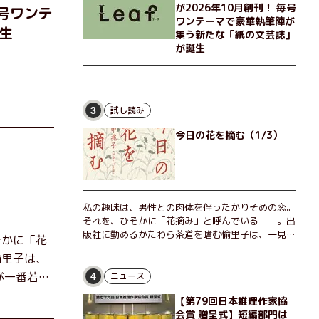
が2026年10月創刊！ 毎号
わらぬ友情とささやかな幸せの日々を描く。
毎号ワンテ
ワンテーマで豪華執筆陣が
生
集う新たな「紙の文芸誌」
が誕生
試し読み
3
今日の花を摘む（1/3）
私の趣味は、男性との肉体を伴ったかりそめの恋。
それを、ひそかに「花摘み」と呼んでいる──。出
版社に勤めるかたわら茶道を嗜む愉里子は、一見地
そかに「花
味な51歳の独身女性。だが人生を折り返した今、
愉里子は、
「今日が一番若い」と日々を謳歌するように花摘み
を愉しんでいた。そんな愉里子の前に初めて、恋の
が一番若
ニュース
4
終わりを怖れさせる男が現れた。茶の湯の粋人、
里子の前に
【第79回日本推理作家協
70歳の万江島だ。だが彼には、ある秘密があっ
0歳の万江
会賞 贈呈式】短編部門は
た……。自分の心と身体を偽らない女たちの姿と、