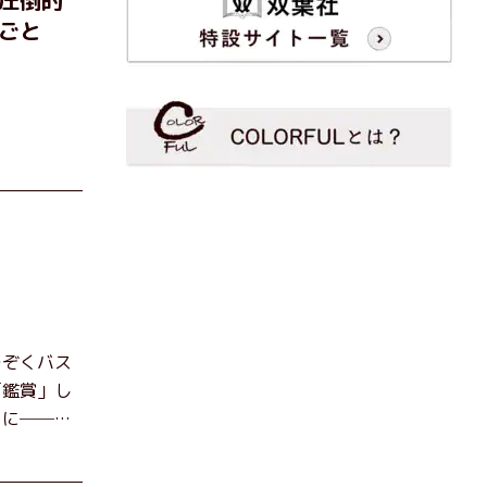
ごと
のぞくバス
「鑑賞」し
とに──。
の先で毎日
か遠くへ逃