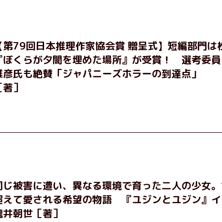
島だ。だが彼には、ある秘密があった……。自分の心と身体を
たちの姿と、その連帯を描く。赤裸々にして切実な、セクシュ
めぐる物語。
【第79回日本推理作家協会賞 贈呈式】短編部門は
『ぼくらが夕闇を埋めた場所』が受賞！ 選考委員
雅彦氏も絶賛「ジャパニーズホラーの到達点」
［著］
同じ被害に遭い、異なる環境で育った二人の少女。
超えて愛される希望の物語 『ユジンとユジン』イ
瀧井朝世［著］