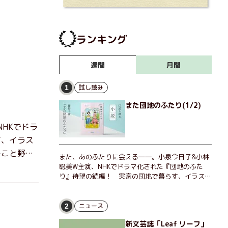
ランキング
月間
週間
試し読み
1
また団地のふたり(1/2)
HKでドラ
す、イラス
チこと野
また、あのふたりに会える――。小泉今日子&小林
、近所のお
聡美W主演、NHKでドラマ化された『団地のふた
り』待望の続編！ 実家の団地で暮らす、イラスト
湾映画祭」
レーターのなっちゃんこと奈津子と、大学非常勤講
幸せの日々
師のノエチこと野枝。フリマアプリの売り上げでち
ょっとした贅沢を楽しんだり、近所のおばちゃんの
ニュース
2
恋バナを聞いてあげたり、部屋でふたりだけの「台
新文芸誌「Leaf リーフ」
湾映画祭」を催したり。50代独身、幼なじみの変