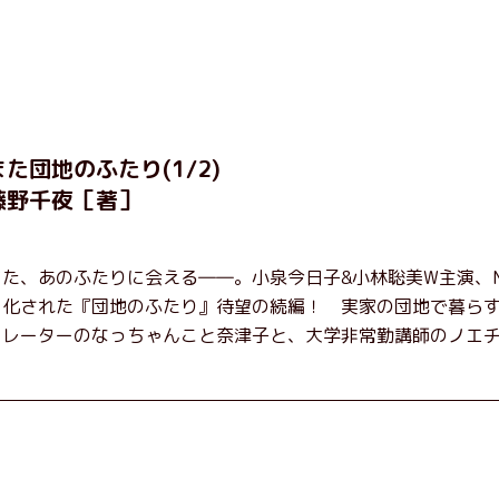
また団地のふたり(1/2)
藤野千夜［著］
また、あのふたりに会える――。小泉今日子&小林聡美W主演、N
マ化された『団地のふたり』待望の続編！ 実家の団地で暮ら
トレーターのなっちゃんこと奈津子と、大学非常勤講師のノエ
枝。フリマアプリの売り上げでちょっとした贅沢を楽しんだり
ばちゃんの恋バナを聞いてあげたり、部屋でふたりだけの「台
を催したり。50代独身、幼なじみの変わらぬ友情とささやかな
を描く。