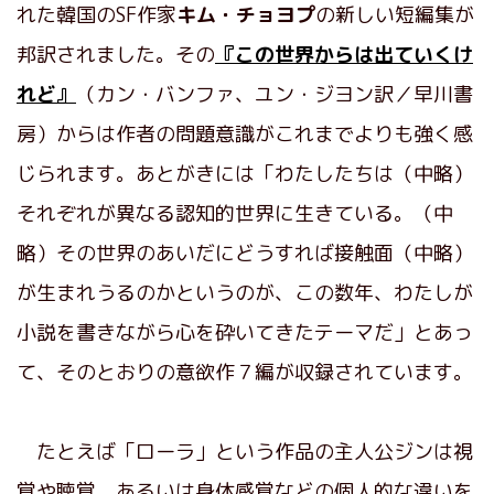
れた韓国のSF作家
キム・チョヨプ
の新しい短編集が
邦訳されました。その
『この世界からは出ていくけ
れど』
（カン・バンファ、ユン・ジヨン訳／早川書
房）からは作者の問題意識がこれまでよりも強く感
じられます。あとがきには「わたしたちは（中略）
それぞれが異なる認知的世界に生きている。（中
略）その世界のあいだにどうすれば接触面（中略）
が生まれうるのかというのが、この数年、わたしが
小説を書きながら心を砕いてきたテーマだ」とあっ
て、そのとおりの意欲作７編が収録されています。
たとえば「ローラ」という作品の主人公ジンは視
覚や聴覚、あるいは身体感覚などの個人的な違いを