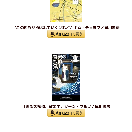
『この世界からは出ていくけれど』キム・チョヨプ／早川書房
『書架の探偵、貸出中』ジーン・ウルフ／早川書房