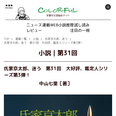
双葉社文芸総合サイト
ニュース
連載
WEB小説推理
試し読み
レビュー
注目の一冊
TOP
連載一覧
小説
氏家京太郎、迷う
氏家京太郎、迷う 第31回 大好評、鑑定人シリーズ第3弾！
小説
｜
第31回
氏家京太郎、迷う 第31回 大好評、鑑定人シリ
ーズ第3弾！
中山七里［著］