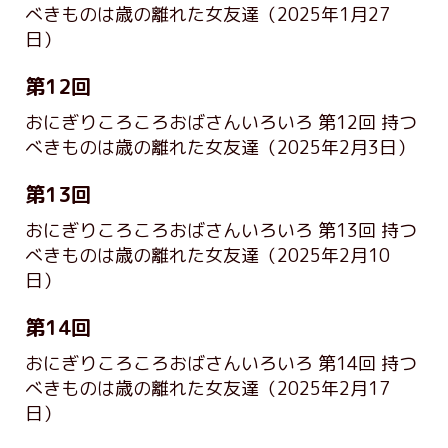
べきものは歳の離れた女友達
（2025年1月27
日）
第12回
おにぎりころころおばさんいろいろ 第12回 持つ
べきものは歳の離れた女友達
（2025年2月3日）
第13回
おにぎりころころおばさんいろいろ 第13回 持つ
べきものは歳の離れた女友達
（2025年2月10
日）
第14回
おにぎりころころおばさんいろいろ 第14回 持つ
べきものは歳の離れた女友達
（2025年2月17
日）