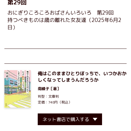
第29回
おにぎりころころおばさんいろいろ 第29回
持つべきものは歳の離れた女友達
（2025年6月2
日）
俺はこのままひとりぼっちで、いつかおか
しくなってしまうんだろうか
南綾子
［著］
判型：文庫判
定価：748円（税込）
ネット書店で購入する