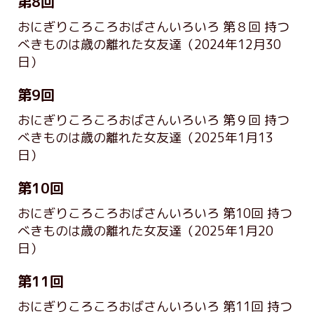
第8回
おにぎりころころおばさんいろいろ 第８回 持つ
べきものは歳の離れた女友達
（2024年12月30
日）
第9回
おにぎりころころおばさんいろいろ 第９回 持つ
べきものは歳の離れた女友達
（2025年1月13
日）
第10回
おにぎりころころおばさんいろいろ 第10回 持つ
べきものは歳の離れた女友達
（2025年1月20
日）
第11回
おにぎりころころおばさんいろいろ 第11回 持つ