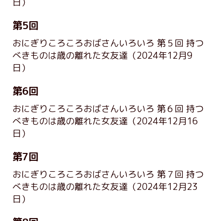
日）
第5回
おにぎりころころおばさんいろいろ 第５回 持つ
べきものは歳の離れた女友達
（2024年12月9
日）
第6回
おにぎりころころおばさんいろいろ 第６回 持つ
べきものは歳の離れた女友達
（2024年12月16
日）
第7回
おにぎりころころおばさんいろいろ 第７回 持つ
べきものは歳の離れた女友達
（2024年12月23
日）