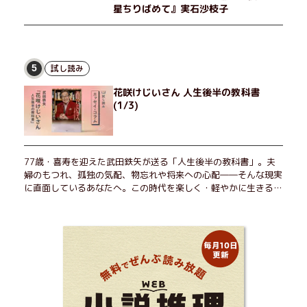
星ちりばめて』実石沙枝子
試し読み
5
花咲けじいさん 人生後半の教科書
(1/3)
77歳・喜寿を迎えた武田鉄矢が送る「人生後半の教科書」。夫
婦のもつれ、孤独の気配、物忘れや将来への心配――そんな現実
に直面しているあなたへ。この時代を楽しく・軽やかに生きるヒ
ントを独自の切り口で綴る。長年の読書で得た知見や自身の経験
をもとに繰り出される持論は説得力満点。まだまだ人生これか
ら！ 読むだけで前向きになれる一冊。