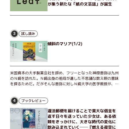
が集う新たな「紙の文芸誌」が誕生
試し読み
3
傾斜のマリア(1/2)
米国資本の大手製薬会社を辞め、フリーとなった神原恵弥は九州
のＮ崎を訪れた。Ｎ崎出身の祖母が遺した不思議な数え唄の意味
を探るためだ。だがそんな恵弥に対しＮ崎大学の医学教授が、米
国の監視下に置かれている女性科学者への接触を求めてきた。出
島で見つかったある物質について博士の意見を聞きたいという。
恵弥は、まるで影のような存在の博士とまみえることはできるの
ブックレビュー
4
か？ そして、唄の歌詞「かたむくマリア」に込められた秘密と
違法郵便を届けることで莫大な借金を
は？ 謎めいたラストが鮮烈な余韻を残すシリーズ第四作！
返す日々を送っていた少女は、ある依
頼をきっかけに、大きな時代の変化に
飲み込まれていく──『燃える夜空に