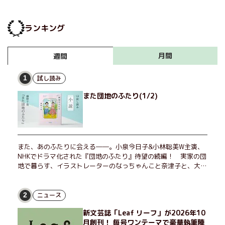
ランキング
月間
週間
試し読み
1
また団地のふたり(1/2)
また、あのふたりに会える――。小泉今日子&小林聡美W主演、
NHKでドラマ化された『団地のふたり』待望の続編！ 実家の団
地で暮らす、イラストレーターのなっちゃんこと奈津子と、大学
非常勤講師のノエチこと野枝。フリマアプリの売り上げでちょっ
とした贅沢を楽しんだり、近所のおばちゃんの恋バナを聞いてあ
げたり、部屋でふたりだけの「台湾映画祭」を催したり。50代
ニュース
2
独身、幼なじみの変わらぬ友情とささやかな幸せの日々を描く。
新文芸誌「Leaf リーフ」が2026年10
月創刊！ 毎号ワンテーマで豪華執筆陣