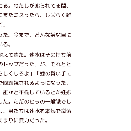
る。わたしが𠮟られてる間、
にまたミスったら、しばらく雑
て」
った。今まで、どんな嫌な目に
いる。
耐えてきた。速水はその持ち前
のトップだった。が、それとと
らしくしろよ」「嫁の貰い手に
で問題視されるようになった、
、誰かと不倫しているとか妊娠
した。ただのヒラの一般職でし
し、男たちは速水を本気で蹴落
あまりに無力だった。