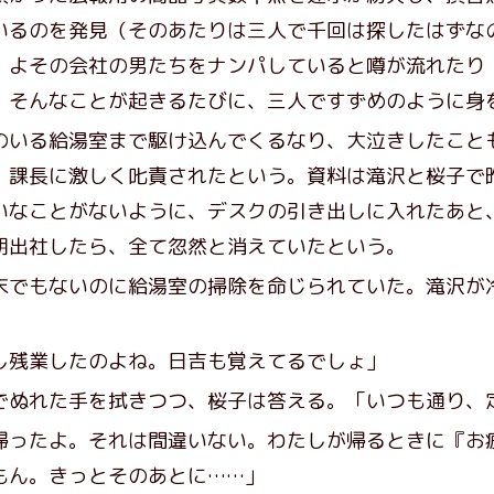
いるのを発見（そのあたりは三人で千回は探したはずな
、よその会社の男たちをナンパしていると噂が流れたり
、そんなことが起きるたびに、三人ですずめのように身
いる給湯室まで駆け込んでくるなり、大泣きしたこと
、課長に激しく𠮟責されたという。資料は滝沢と桜子で
いなことがないように、デスクの引き出しに入れたあと
朝出社したら、全て忽然と消えていたという。
でもないのに給湯室の掃除を命じられていた。滝沢が
し残業したのよね。日吉も覚えてるでしょ」
でぬれた手を拭きつつ、桜子は答える。「いつも通り、
帰ったよ。それは間違いない。わたしが帰るときに『お
もん。きっとそのあとに……」