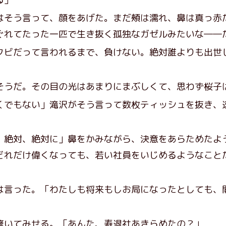
そう言って、顔をあげた。まだ頰は濡れ、鼻は真っ赤
ぐれてたった一匹で生き抜く孤独なガゼルみたいな――
クビだって言われるまで、負けない。絶対誰よりも出世
うだ。その目の光はあまりにまぶしくて、思わず桜子
くでもない」滝沢がそう言って数枚ティッシュを抜き、
。絶対、絶対に」鼻をかみながら、決意をあらためたよ
どれだけ偉くなっても、若い社員をいじめるようなこと
は言った。「わたしも将来もしお局になったとしても、
驚いてみせる。「あんた、寿退社あきらめたの？」