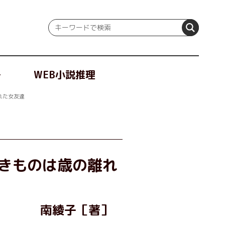
冊
WEB小説推理
れた女友達
べきものは歳の離れ
南綾子［著］