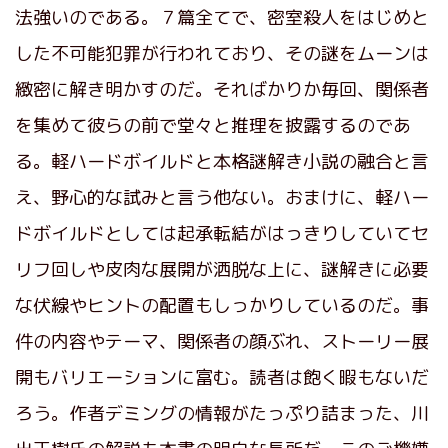
法強いのである。７篇全てで、密室殺人をはじめと
した不可能犯罪が行われており、その謎をムーンは
緻密に解き明かすのだ。そればかりか毎回、関係者
を集めて彼らの前で堂々と推理を披露するのであ
る。軽ハードボイルドと本格謎解き小説の融合と言
え、野心的な試みと言う他ない。おまけに、軽ハー
ドボイルドとしては起承転結がはっきりしていてセ
リフ回しや皮肉な展開が洒脱な上に、謎解きに必要
な伏線やヒントの配置もしっかりしているのだ。事
件の内容やテーマ、関係者の顔ぶれ、ストーリー展
開もバリエーションに富む。読者は飽く暇もないだ
ろう。作者デミングの情報がたっぷり詰まった、川