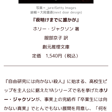
写真＝_jure/Getty Images
装幀＝大岡喜直(next door design)
『夜明けまでに誰かが』
ホリー・ジャクソン 著
服部京子 訳
創元推理文庫
定価 1,540円（税込）
『自由研究には向かない殺人』に始まる、高校生ピ
ップを主人公に据えたYAシリーズで名を挙げた
ホリ
ー・ジャクソン
が、事実上の完結作『卒業生には向
かない真実』でとんでもない展開を用意し、「何を