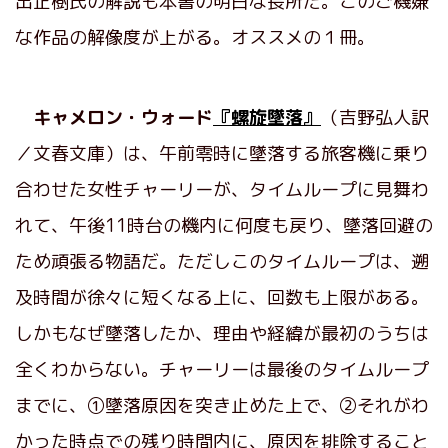
出正樹氏の解説も本書の明白な長所だ。このご機嫌
な作品の解像度が上がる。オススメの１冊。
キャメロン・ウォード
『螺旋墜落』
（吉野弘人訳
／文春文庫）は、午前零時に墜落する旅客機に乗り
合わせた女性チャーリーが、タイムループに見舞わ
れて、午後11時台の機内に何度も戻り、墜落回避の
ため頑張る物語だ。ただしこのタイムループは、遡
及時間が徐々に短くなる上に、回数も上限がある。
しかもなぜ墜落したか、理由や経緯が最初のうちは
全くわからない。チャーリーは最後のタイムループ
までに、①墜落原因を突き止めた上で、②それがわ
かった時点での残り時間内に、原因を排除すること