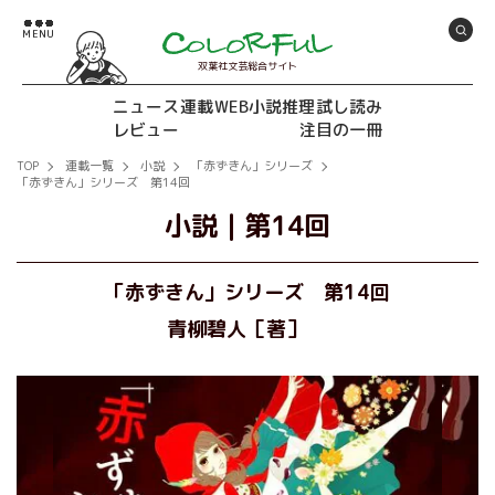
双葉社文芸総合サイト
ニュース
連載
WEB小説推理
試し読み
レビュー
注目の一冊
TOP
連載一覧
小説
「赤ずきん」シリーズ
「赤ずきん」シリーズ 第14回
小説
｜
第14回
「赤ずきん」シリーズ 第14回
青柳碧人［著］