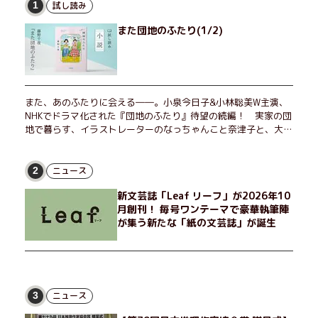
試し読み
1
また団地のふたり(1/2)
また、あのふたりに会える――。小泉今日子&小林聡美W主演、
NHKでドラマ化された『団地のふたり』待望の続編！ 実家の団
地で暮らす、イラストレーターのなっちゃんこと奈津子と、大学
非常勤講師のノエチこと野枝。フリマアプリの売り上げでちょっ
とした贅沢を楽しんだり、近所のおばちゃんの恋バナを聞いてあ
げたり、部屋でふたりだけの「台湾映画祭」を催したり。50代
ニュース
2
独身、幼なじみの変わらぬ友情とささやかな幸せの日々を描く。
新文芸誌「Leaf リーフ」が2026年10
月創刊！ 毎号ワンテーマで豪華執筆陣
が集う新たな「紙の文芸誌」が誕生
ニュース
3