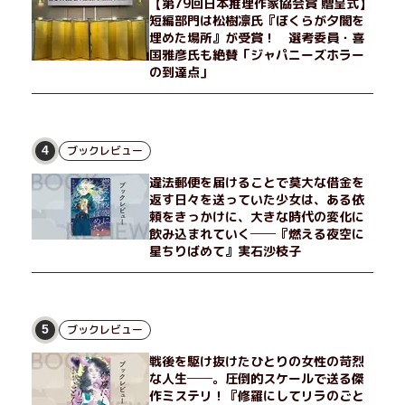
【第79回日本推理作家協会賞 贈呈式】
短編部門は松樹凛氏『ぼくらが夕闇を
埋めた場所』が受賞！ 選考委員・喜
国雅彦氏も絶賛「ジャパニーズホラー
の到達点」
ブックレビュー
4
違法郵便を届けることで莫大な借金を
返す日々を送っていた少女は、ある依
頼をきっかけに、大きな時代の変化に
飲み込まれていく──『燃える夜空に
星ちりばめて』実石沙枝子
ブックレビュー
5
戦後を駆け抜けたひとりの女性の苛烈
な人生──。圧倒的スケールで送る傑
作ミステリ！『修羅にしてリラのごと