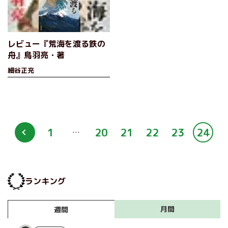
レビュー『荒海を渡る鉄の
舟』鳥羽亮・著
細谷正充
1
20
21
22
23
24
…
ランキング
月間
週間