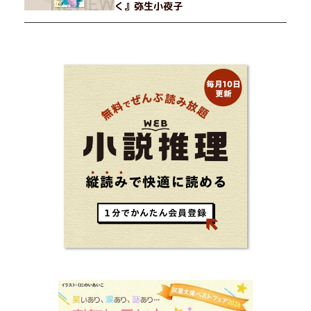
く』弥生小夜子