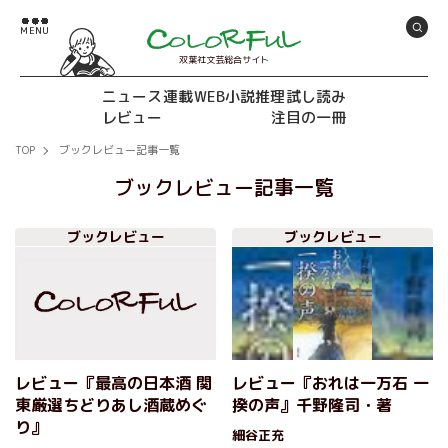
双葉社文芸総合サイト
ニュース
連載
WEB小説推理
試し読み
レビュー
注目の一冊
TOP
ブックレビュー記事一覧
ブックレビュー記事一覧
ブックレビュー
ブックレビュー
レビュー『最高の日本酒 関
レビュー『おれは一万石 一
東厳選ちどりあし酒蔵めぐ
揆の声』千野隆司・著
り』
細谷正充