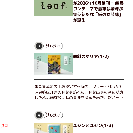
が2026年10月創刊！ 毎号
わらぬ友情とささやかな幸せの日々を描く。
ワンテーマで豪華執筆陣が
集う新たな「紙の文芸誌」
が誕生
試し読み
3
傾斜のマリア(1/2)
米国資本の大手製薬会社を辞め、フリーとなった神
原恵弥は九州のＮ崎を訪れた。Ｎ崎出身の祖母が遺
した不思議な数え唄の意味を探るためだ。だがそん
な恵弥に対しＮ崎大学の医学教授が、米国の監視下
に置かれている女性科学者への接触を求めてきた。
出島で見つかったある物質について博士の意見を聞
試し読み
4
きたいという。恵弥は、まるで影のような存在の博
ユジンとユジン(1/3)
士とまみえることはできるのか？ そして、唄の歌
詞「かたむくマリア」に込められた秘密とは？ 謎