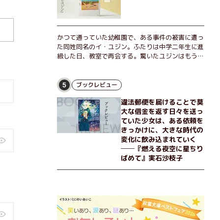
めいたラストが鮮烈な余韻を残すシリーズ第四作！
かつて通っていた幼稚園で、ある事件の被害に遭っ
た同姓同名のイ・ユジン。ふたりは中学二年生に進
級した日、教室で再会する。驚いたユジンはもうひ
とりのユジンに声をかけるが、彼女は「人違いだ」
と言い張り、さらにあの頃の記憶をすべて喪ってい
て……。韓国で世代を超えて愛され続け、35万部を
ブックレビュー
5
突破したベストセラー小説の邦訳版。
違法郵便を届けることで莫
大な借金を返す日々を送っ
ていた少女は、ある依頼を
きっかけに、大きな時代の
変化に飲み込まれていく
──『燃える夜空に星ちり
ばめて』実石沙枝子