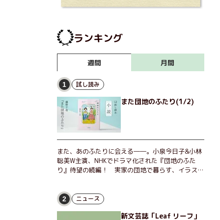
ランキング
月間
週間
試し読み
1
また団地のふたり(1/2)
また、あのふたりに会える――。小泉今日子&小林
聡美W主演、NHKでドラマ化された『団地のふた
り』待望の続編！ 実家の団地で暮らす、イラスト
レーターのなっちゃんこと奈津子と、大学非常勤講
師のノエチこと野枝。フリマアプリの売り上げでち
ょっとした贅沢を楽しんだり、近所のおばちゃんの
ニュース
2
恋バナを聞いてあげたり、部屋でふたりだけの「台
新文芸誌「Leaf リーフ」
湾映画祭」を催したり。50代独身、幼なじみの変