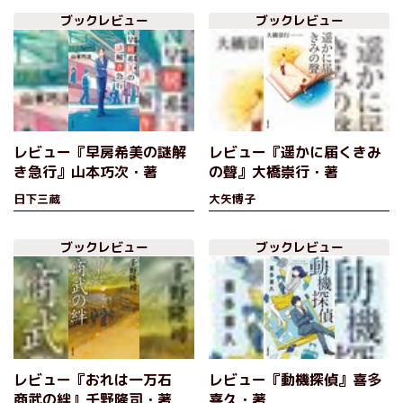
ブックレビュー
ブックレビュー
レビュー『早房希美の謎解
レビュー『遥かに届くきみ
き急行』山本巧次・著
の聲』大橋崇行・著
日下三蔵
大矢博子
ブックレビュー
ブックレビュー
レビュー『おれは一万石
レビュー『動機探偵』喜多
商武の絆』千野隆司・著
喜久・著