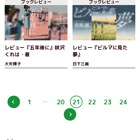
ブックレビュー
ブックレビュー
レビュー『五年後に』咲沢
レビュー『ビルマに見た
くれは・著
夢』
大矢博子
日下三蔵
1
20
21
22
23
24
…