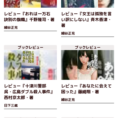
レビュー『おれは一万石
レビュー『女王は孤独を言
訣別の旗幟』千野隆司・著
い訳にしない』斉木香津・
著
細谷正充
細谷正充
ブックレビュー
ブックレビュー
レビュー『十津川警部
レビュー『あなたに会えて
呉・広島ダブル殺人事件』
困った』藤崎翔・著
西村京太郎・著
細谷正充
日下三蔵