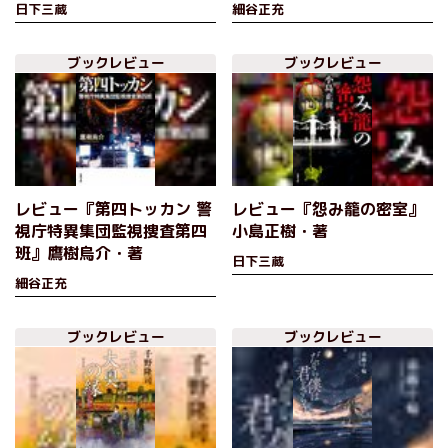
日下三蔵
細谷正充
ブックレビュー
ブックレビュー
レビュー『第四トッカン 警
レビュー『怨み籠の密室』
視庁特異集団監視捜査第四
小島正樹・著
班』鷹樹烏介・著
日下三蔵
細谷正充
ブックレビュー
ブックレビュー