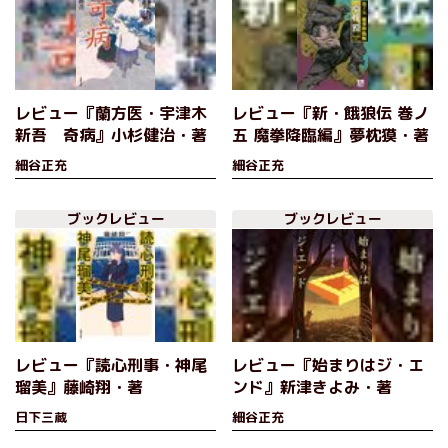
レビュー『蘭方医・宇津木
レビュー『新・餓狼伝 巻ノ
新吾 奇病』小杉健治・著
五 魔拳降臨編』夢枕獏・著
細谷正充
細谷正充
ブックレビュー
ブックレビュー
レビュー『読心刑事・神尾
レビュー『始まりはジ・エ
瑠美』藤崎翔・著
ンド』新津きよみ・著
日下三蔵
細谷正充