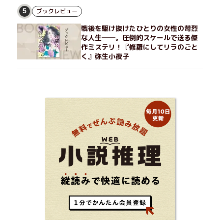
ブックレビュー
5
戦後を駆け抜けたひとりの女性の苛烈
な人生──。圧倒的スケールで送る傑
作ミステリ！『修羅にしてリラのごと
く』弥生小夜子