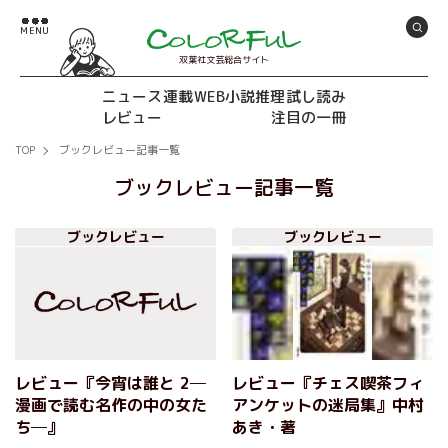
双葉社文芸総合サイト
ニュース
連載
WEB小説推理
試し読み
レビュー
注目の一冊
TOP
ブックレビュー記事一覧
ブックレビュー記事一覧
ブックレビュー
ブックレビュー
レビュー『今宵は誰と 2─
レビュー『チェス喫茶フィ
漫画で読む名作の中の女た
アンケットの迷局集』中村
ち─』
あき・著