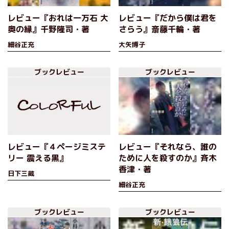
レビュー『おれは一万石 大
レビュー『だから僕は君を
奥の縁』千野隆司・著
さらう』斎藤千輪・著
細谷正充
大矢博子
ブックレビュー
ブックレビュー
レビュー『４ページミステ
レビュー『それなら、誰の
リー 震える黒』
ために人を殺すのか』斉木
香津・著
日下三蔵
細谷正充
ブックレビュー
ブックレビュー