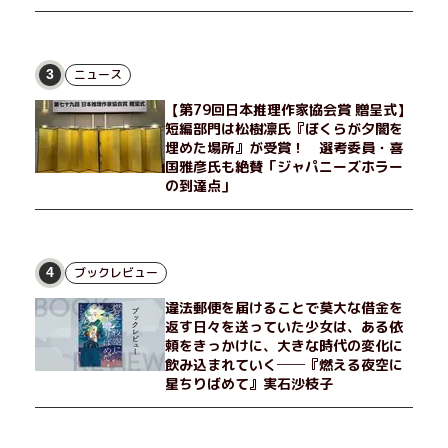
ニュース
3
【第79回日本推理作家協会賞 贈呈式】
短編部門は松樹凛氏『ぼくらが夕闇を
埋めた場所』が受賞！ 選考委員・喜
国雅彦氏も絶賛「ジャパニーズホラー
の到達点」
ブックレビュー
4
違法郵便を届けることで莫大な借金を
返す日々を送っていた少女は、ある依
頼をきっかけに、大きな時代の変化に
飲み込まれていく──『燃える夜空に
星ちりばめて』実石沙枝子