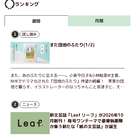
ランキング
月間
週間
試し読み
1
また団地のふたり(1/2)
また、あのふたりに会える――。小泉今日子&小林聡美W主演、
NHKでドラマ化された『団地のふたり』待望の続編！ 実家の団
地で暮らす、イラストレーターのなっちゃんこと奈津子と、大学
非常勤講師のノエチこと野枝。フリマアプリの売り上げでちょっ
とした贅沢を楽しんだり、近所のおばちゃんの恋バナを聞いてあ
げたり、部屋でふたりだけの「台湾映画祭」を催したり。50代
ニュース
2
独身、幼なじみの変わらぬ友情とささやかな幸せの日々を描く。
新文芸誌「Leaf リーフ」が2026年10
月創刊！ 毎号ワンテーマで豪華執筆陣
が集う新たな「紙の文芸誌」が誕生