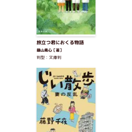
旅立つ君におくる物語
藤山素心［著］
判型：文庫判