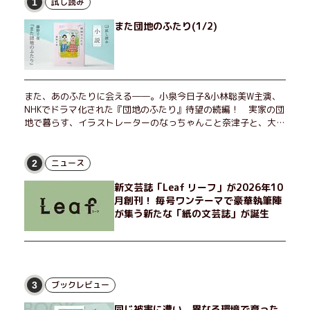
試し読み
1
また団地のふたり(1/2)
また、あのふたりに会える――。小泉今日子&小林聡美W主演、
NHKでドラマ化された『団地のふたり』待望の続編！ 実家の団
地で暮らす、イラストレーターのなっちゃんこと奈津子と、大学
非常勤講師のノエチこと野枝。フリマアプリの売り上げでちょっ
とした贅沢を楽しんだり、近所のおばちゃんの恋バナを聞いてあ
げたり、部屋でふたりだけの「台湾映画祭」を催したり。50代
ニュース
2
独身、幼なじみの変わらぬ友情とささやかな幸せの日々を描く。
新文芸誌「Leaf リーフ」が2026年10
月創刊！ 毎号ワンテーマで豪華執筆陣
が集う新たな「紙の文芸誌」が誕生
ブックレビュー
3
同じ被害に遭い、異なる環境で育った