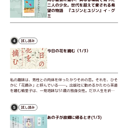
二人の少女。世代を超えて愛される希
望の物語 『ユジンとユジン』イ・グ
ミ
試し読み
4
今日の花を摘む（1/3）
私の趣味は、男性との肉体を伴ったかりそめの恋。それを、ひそ
かに「花摘み」と呼んでいる──。出版社に勤めるかたわら茶道
を嗜む愉里子は、一見地味な51歳の独身女性。だが人生を折り
返した今、「今日が一番若い」と日々を謳歌するように花摘みを
愉しんでいた。そんな愉里子の前に初めて、恋の終わりを怖れさ
せる男が現れた。茶の湯の粋人、70歳の万江島だ。だが彼に
試し読み
5
は、ある秘密があった……。自分の心と身体を偽らない女たちの
あの子が故郷に帰るとき(1/3)
姿と、その連帯を描く。赤裸々にして切実な、セクシュアリティ
をめぐる物語。