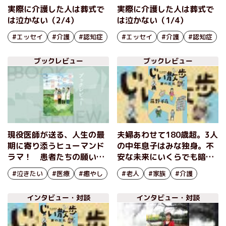
実際に介護した人は葬式で
実際に介護した人は葬式で
は泣かない（2/4）
は泣かない（1/4）
#エッセイ
#介護
#認知症
#エッセイ
#介護
#認知症
ブックレビュー
ブックレビュー
現役医師が送る、人生の最
夫婦あわせて180歳超。3人
期に寄り添うヒューマンド
の中年息子はみな独身。不
ラマ！ 患者たちの願いを
安な未来にいくらでも暗く
叶えるために介護士が奮闘
なれるが、悩んでも仕方な
#泣きたい
#医療
#癒やし
#老人
#家族
#介護
する感動の群像劇 『旅立
い！ シニア世代の御守小
つ君におくる物語』藤山素
説 『じい散歩 妻の反
インタビュー・対談
インタビュー・対談
心
乱』藤野千夜