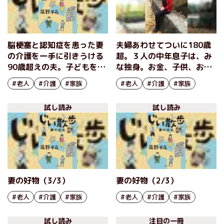
脳梗塞と認知症を患った妻
夫婦あわせてついに180歳
の介護を一手に引きうける
超。３人の中年息子は、み
90歳超えの夫。子どもを当
な独身。お金、子供、お
てにせず、困難を笑い飛ば
墓、悩んでも仕方ない！
#老人
#介護
#家族
#老人
#介護
#家族
して生きる。ヒット作『じ
令和を生きるシニア世代の
い散歩』待望の続編『じい
御守小説。ヒット作『じい
試し読み
試し読み
散歩 妻の反乱』藤野千夜イ
散歩』待望の続編『じい散
ンタビュー（後編）
歩 妻の反乱』藤野千夜イン
タビュー（前編）
妻の好物（3/3）
妻の好物（2/3）
#老人
#介護
#家族
#老人
#介護
#家族
試し読み
注目の一冊