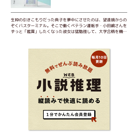
生粋の引きこもりだった典子を夢中にさせたのは、望遠鏡からの
ぞくバスターミナル。そこで働くベテラン運転手・小田嶋さんを
ずっと「鑑賞」したくなった彼女は猛勉強して、大学合格を機に
近くで暮らすことに──。初恋、就職、大切な人との別れ。「こ
んなはずじゃなかった」の先で毎日はちょっとずつ面白くな
る！ 地元が恋しくなったとき、どこか遠くへ逃げたいときは読
んで下さい。孤独を愛する人のお守りになる、くすっと、うるっ
と、心がゆるむ短編集。