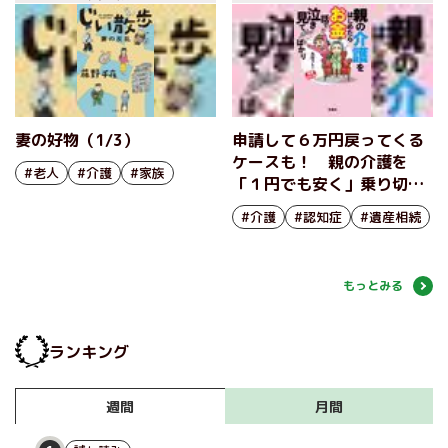
妻の好物（1/3）
申請して６万円戻ってくる
ケースも！ 親の介護を
#老人
#介護
#家族
「１円でも安く」乗り切る
超裏ワザとは!?
#介護
#認知症
#遺産相続
もっとみる
ランキング
月間
週間