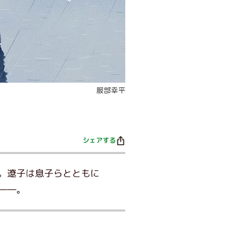
服部幸平
シェアする
。遼子は息子らとともに
――。