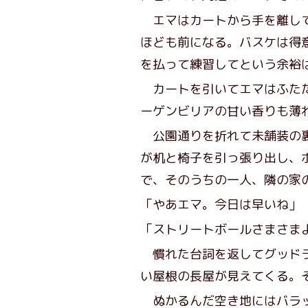
エマはカートから手を離して
ほども前になる。バスケは得
を払って練習してという余裕
カートを引いてエマはふたた
ーゲンビリアの甘い香りも薄
公園通りを折れて未舗装の裏
が机と椅子を引っ張り出し、
で、そのうちの一人、隣の家
「やあエマ。今日は早いね」
「ストリートボールさまさま
慣れた台詞を返してグッドラ
い屋根の長屋が見えてくる。
ぬかるんだ空き地にはバラッ