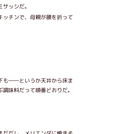
ミサッシだ。
キッチンで、母親が腰を折って
下も――というか天井から床ま
ぶ調味料だって順番どおりだ。
まだだし、メリエンダに焼きそ