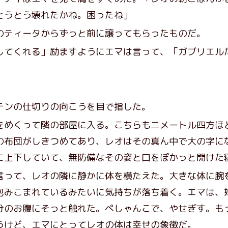
とうとう壊れたかね。困ったね」
ティータからずっと前に譲ってもらったものだ。
してくれる」励ますようにエマは言って、「ガブリエル
テンの仕切りの向こうを目で指した。
めくって隣の部屋に入る。こちらも二メートル四方ほ
の布団がしきつめてあり、レオはその真ん中で大の字に
に上下していて、無防備なその姿と口をぽかっと開けた
って、レオの隣に静かに体を横たえた。大きな体に腕
包みこまれているみたいに気持ちが落ち着く。エマは、
分のお腹にそっと触れた。ぺしゃんこで、やせぎす。も
うけど、エマにとってレオの体は幸せの象徴だ。