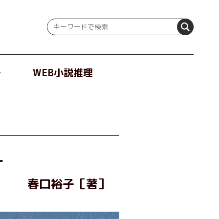
冊
WEB小説推理
―
春口裕子［著］