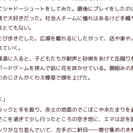
シャドーシュートをしてみた。最後にプレイをしたの
意で大好きだった。社会人チームに憧れはあるけど手織
はとてもない。
び歩きだした。広場を離れるにしたがって、店や車や
れていく。
道に入ると、子どもたちが歓声と砂埃をあげて缶蹴り
ボードゲームを挟んで話に花を咲かせている。腕組みの
のおじさんがくわえ煙草で顔を上げた。
よ」
ックと手を振り、赤土の地面のでこぼこや水たまりを
そこを過ぎて少し行ったところの空き地に、エマは足を
クが立ち並んでいて、左手の二軒目――寄せ集めの木