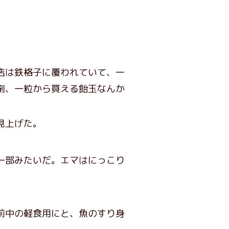
店は鉄格子に覆われていて、一
剤、一粒から買える飴玉なんか
見上げた。
一部みたいだ。エマはにっこり
前中の軽食用にと、魚のすり身