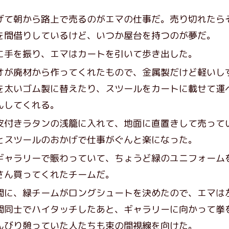
。
て朝から路上で売るのがエマの仕事だ。売り切れたら
を間借りしているけど、いつか屋台を持つのが夢だ。
手を振り、エマはカートを引いて歩き出した。
が廃材から作ってくれたもので、金属製だけど軽いし
を太いゴム製に替えたり、スツールをカートに載せて運
んしてくれる。
付きラタンの浅籠に入れて、地面に直置きして売って
とスツールのおかげで仕事がぐんと楽になった。
ャラリーで賑わっていて、ちょうど緑のユニフォーム
さん買ってくれたチームだ。
に、緑チームがロングシュートを決めたので、エマは
間同士でハイタッチしたあと、ギャラリーに向かって拳
んびり憩っていた人たちも束の間視線を向けた。