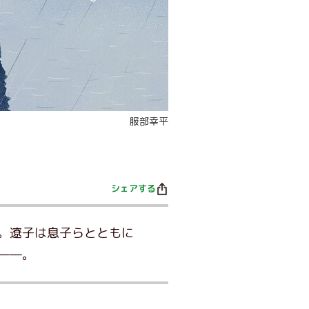
服部幸平
シェアする
。遼子は息子らとともに
――。