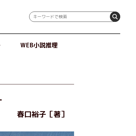
冊
WEB小説推理
―
春口裕子［著］