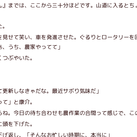
ん』までは、ここから三十分ほどです。山道に入るとち
た。
を見せて笑い、車を発進させた。ぐるりとロータリーを
あ、うち、農家やってて」
くつぶやいた。
」
て更新しなきゃだな。最近サボり気味だ」
って」と康介。
らね。今日の待ち合わせも農作業の合間って感じで、こ
に頭を下げた。
下げ返し、「そんなお忙しい時期に、本当に」