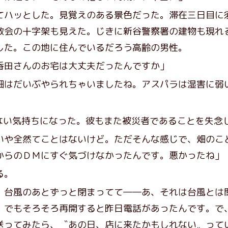
ハッとした。見覚えのある景色だった。滞在三日目に
教会の十字架も見えた。じきに新谷警察署の建物も現れ
した。この地に住んでいるだろう高齢の男性。
香田さんのお宅は大丈夫だったんですか」
畑はだいぶやられちゃいましたね。アスパラは湿害に弱
ない気持ちになった。彼もまた被災者であることを失念
いや全然てことはないけど。ただそんな感じで、畑のこ
からのＤＭにすぐ気づけなかったんです。悪かったね」
る。
、台風のあとずっと閉まってて――あ、それは台風とは
、でもそろそろ再開すると昨日電話があったんです。で
送ってみたら、〝あの日、店に来たかもしれない〟って