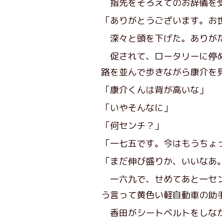
指先をそろえてのお辞儀を受
「ありがとうございます。お
深々と頭を下げた。ありがた
促されて、ロータリーに停め
路を並んで歩きながら康介を
「康介くんは背が高いな」
「いやそんなに」
「何センチ？」
「一七五です。今はもうちょ
「まだ伸び盛りか、いいなあ
一六九で、せめてあと一セン
う言って黄色い軽自動車の助
香田がシートベルトをしなが