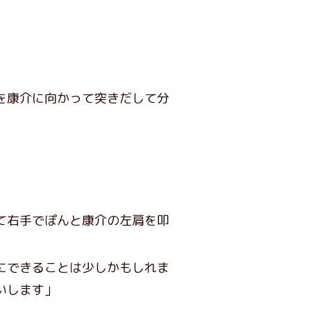
を康介に向かって突きだして分
て右手でぽんと康介の左肩を叩
にできることは少しかもしれま
いします」