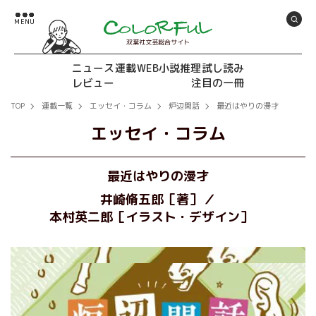
双葉社文芸総合サイト
ニュース
連載
WEB小説推理
試し読み
レビュー
注目の一冊
TOP
連載一覧
エッセイ・コラム
炉辺閑話
最近はやりの漫才
エッセイ・コラム
最近はやりの漫才
井崎脩五郎［著］
本村英二郎［イラスト・デザイン］