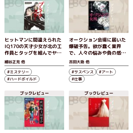
ヒットマンに間違えられた
オークション会場に届いた
IQ170の天才少女が北の工
爆破予告。欲が蠢く業界
作員とタッグを組んでヤク
で、人々の悩みや負の感情
ザに立ち向かう 『ブレイ
が浮き彫りになる傑作アー
細谷正充 他
吉田大助 他
クスルー』柴田哲孝
トサスペンス！『オークシ
#ミステリー
ョンの女神』一色さゆり
#サスペンス
#アート
#ハードボイルド
#仕事
ブックレビュー
ブックレビュー