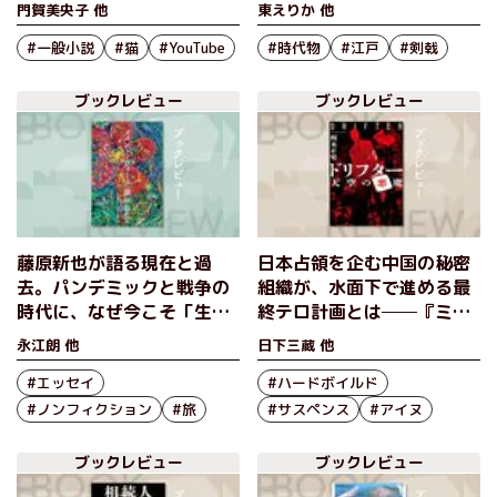
うに“運命”そのものを描く
の剣豪小説シリーズがつい
門賀美央子 他
東えりか 他
現代小説 『つくみの記
に完結！『寂滅の剣〈新装
憶』白石一文
#一般小説
#猫
#YouTube
版〉日向景一郎シリーズ
#時代物
#江戸
#剣戟
５』
ブックレビュー
ブックレビュー
藤原新也が語る現在と過
日本占領を企む中国の秘密
去。パンデミックと戦争の
組織が、水面下で進める最
時代に、なぜ今こそ「生を
終テロ計画とは──『ミッ
想え」と問い直すのか？
ション：インポッシブル』
永江朗 他
日下三蔵 他
『メメント・ヴィータ』藤
顔負けの肉弾戦、頭脳戦を
原新也
#エッセイ
繰り広げるシリーズ最新
#ハードボイルド
作 『ドリフター 天空の悪
#ノンフィクション
#旅
#サスペンス
#アイヌ
魔』梶永正史
ブックレビュー
ブックレビュー