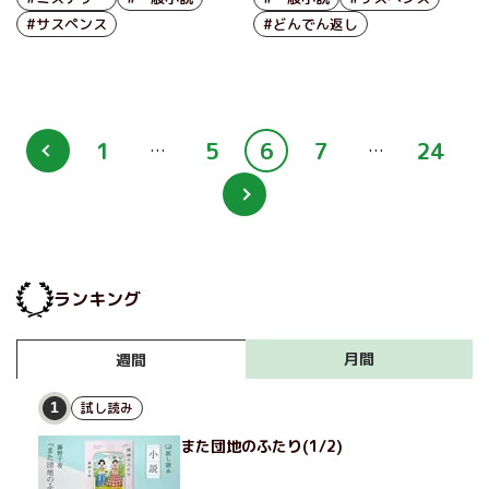
#サスペンス
#どんでん返し
1
5
6
7
24
…
…
ランキング
月間
週間
試し読み
1
また団地のふたり(1/2)