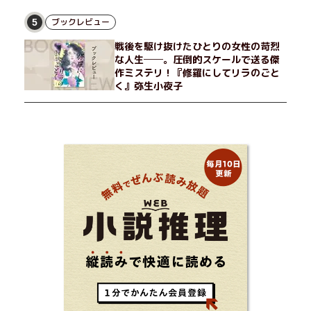
ブックレビュー
5
戦後を駆け抜けたひとりの女性の苛烈
な人生──。圧倒的スケールで送る傑
作ミステリ！『修羅にしてリラのごと
く』弥生小夜子