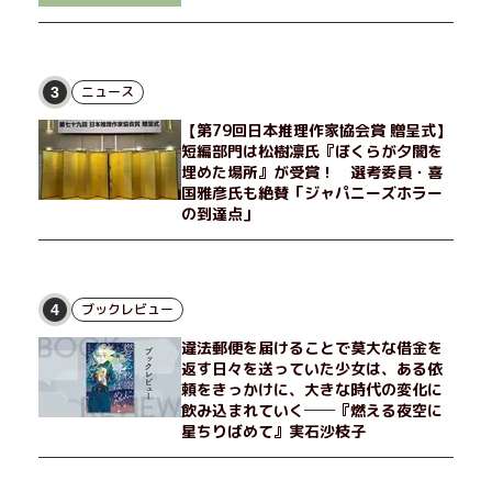
ニュース
3
【第79回日本推理作家協会賞 贈呈式】
短編部門は松樹凛氏『ぼくらが夕闇を
埋めた場所』が受賞！ 選考委員・喜
国雅彦氏も絶賛「ジャパニーズホラー
の到達点」
ブックレビュー
4
違法郵便を届けることで莫大な借金を
返す日々を送っていた少女は、ある依
頼をきっかけに、大きな時代の変化に
飲み込まれていく──『燃える夜空に
星ちりばめて』実石沙枝子