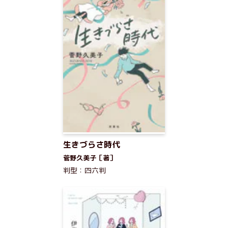
生きづらさ時代
菅野久美子［著］
判型：四六判