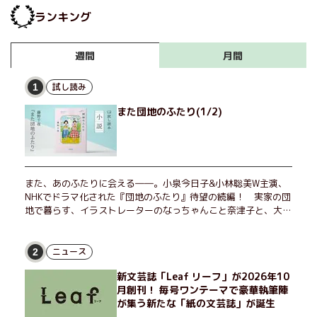
ランキング
月間
週間
試し読み
1
また団地のふたり(1/2)
また、あのふたりに会える――。小泉今日子&小林聡美W主演、
NHKでドラマ化された『団地のふたり』待望の続編！ 実家の団
地で暮らす、イラストレーターのなっちゃんこと奈津子と、大学
非常勤講師のノエチこと野枝。フリマアプリの売り上げでちょっ
とした贅沢を楽しんだり、近所のおばちゃんの恋バナを聞いてあ
げたり、部屋でふたりだけの「台湾映画祭」を催したり。50代
ニュース
2
独身、幼なじみの変わらぬ友情とささやかな幸せの日々を描く。
新文芸誌「Leaf リーフ」が2026年10
月創刊！ 毎号ワンテーマで豪華執筆陣
が集う新たな「紙の文芸誌」が誕生