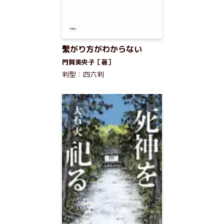
繫がり方がわからない
門賀美央子［著］
判型：四六判