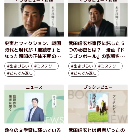
インタビュー・対談
インタビュー・対談
史実とフィクション、戦国
武田信玄が家臣に託した５
時代と現代が「地続き」と
つの秘密とは？ 漫画『ド
なった瞬間の正体不明の感
ラゴンボール』の影響を受
動を味わってほしい。「信
けた、冒険と「探しもの」
#生きづらい
#ミステリー
#生きづらい
#ミステリー
玄の悪行」の真実を探る
の物語 『風林火山のむす
#どんでん返し
#どんでん返し
『風林火山のむすめ』木下
め』木下昌輝インタビュー
昌輝インタビュー（後編）
（前編）
ニュース
ブックレビュー
数々の文学賞に輝いている
武田信玄とは何者だったの