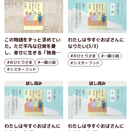
この物語をずっと求めてい
わたしは今すぐおばさんに
た。ただ平凡な日常を愛
なりたい(3/3)
し、幸せに生きる「独身の
#おひとりさま
#一般小説
おばさん」を目標にした小
#おひとりさま
#一般小説
#シスターフッド
説 『わたしは今すぐおば
#シスターフッド
さんになりたい』南綾子
試し読み
試し読み
わたしは今すぐおばさんに
わたしは今すぐおばさんに