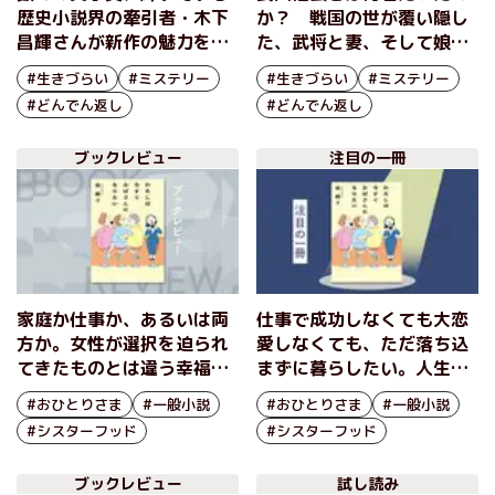
歴史小説界の牽引者・木下
か？ 戦国の世が覆い隠し
昌輝さんが新作の魅力を語
た、武将と妻、そして娘の
る
物語 『風林火山のむす
#生きづらい
#ミステリー
#生きづらい
#ミステリー
め』木下昌輝
#どんでん返し
#どんでん返し
ブックレビュー
注目の一冊
家庭か仕事か、あるいは両
仕事で成功しなくても大恋
方か。女性が選択を迫られ
愛しなくても、ただ落ち込
てきたものとは違う幸福が
まずに暮らしたい。人生の
あることを教えてくれる作
希望は“年の差”友情にあっ
#おひとりさま
#一般小説
#おひとりさま
#一般小説
品 『わたしは今すぐおば
た 『わたしは今すぐおば
#シスターフッド
#シスターフッド
さんになりたい』南綾子
さんになりたい』南綾子
ブックレビュー
試し読み