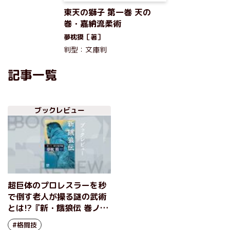
東天の獅子 第一巻 天の
巻・嘉納流柔術
夢枕獏［著］
判型：文庫判
記事一覧
ブックレビュー
超巨体のプロレスラーを秒
で倒す老人が操る謎の武術
とは!?『新・餓狼伝 巻ノ六
変幻鬼骨編』夢枕獏
#格闘技