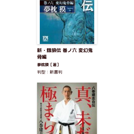
新・餓狼伝 巻ノ六 変幻鬼
骨編
夢枕獏［著］
判型：新書判