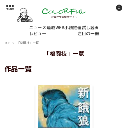
双葉社文芸総合サイト
ニュース
連載
WEB小説推理
試し読み
レビュー
注目の一冊
TOP
「格闘技」一覧
「格闘技」一覧
作品一覧