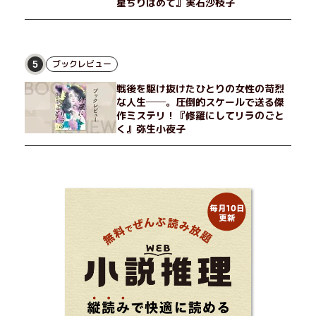
星ちりばめて』実石沙枝子
ブックレビュー
5
戦後を駆け抜けたひとりの女性の苛烈
な人生──。圧倒的スケールで送る傑
作ミステリ！『修羅にしてリラのごと
く』弥生小夜子