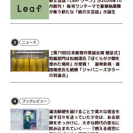
新文芸誌「Leaf リーフ」が2026年10
月創刊！ 毎号ワンテーマで豪華執筆陣
が集う新たな「紙の文芸誌」が誕生
ニュース
3
【第79回日本推理作家協会賞 贈呈式】
短編部門は松樹凛氏『ぼくらが夕闇を
埋めた場所』が受賞！ 選考委員・喜
国雅彦氏も絶賛「ジャパニーズホラー
の到達点」
ブックレビュー
4
違法郵便を届けることで莫大な借金を
返す日々を送っていた少女は、ある依
頼をきっかけに、大きな時代の変化に
飲み込まれていく──『燃える夜空に