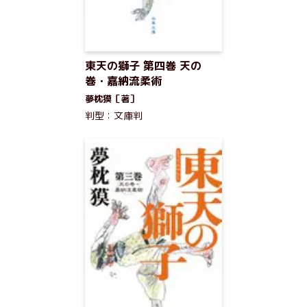
東天の獅子 第四巻 天の
巻・嘉納流柔術
夢枕獏［著］
判型：文庫判