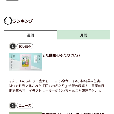
ランキング
月間
週間
試し読み
1
また団地のふたり(1/2)
また、あのふたりに会える――。小泉今日子&小林聡美W主演、
NHKでドラマ化された『団地のふたり』待望の続編！ 実家の団
地で暮らす、イラストレーターのなっちゃんこと奈津子と、大学
非常勤講師のノエチこと野枝。フリマアプリの売り上げでちょっ
とした贅沢を楽しんだり、近所のおばちゃんの恋バナを聞いてあ
げたり、部屋でふたりだけの「台湾映画祭」を催したり。50代
ニュース
2
独身、幼なじみの変わらぬ友情とささやかな幸せの日々を描く。