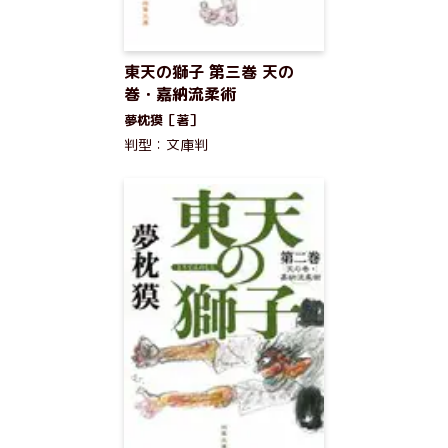
東天の獅子 第三巻 天の
巻・嘉納流柔術
夢枕獏［著］
判型：文庫判