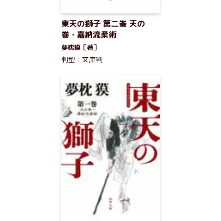
東天の獅子 第二巻 天の
巻・嘉納流柔術
夢枕獏［著］
判型：文庫判