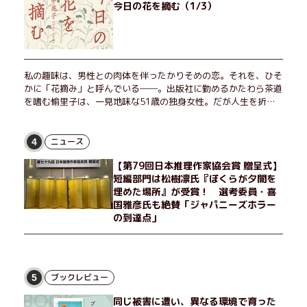
今日の花を摘む（1/3）
私の趣味は、男性との肉体を伴ったかりそめの恋。それを、ひそ
かに「花摘み」と呼んでいる──。出版社に勤めるかたわら茶道
を嗜む愉里子は、一見地味な51歳の独身女性。だが人生を折り
返した今、「今日が一番若い」と日々を謳歌するように花摘みを
愉しんでいた。そんな愉里子の前に初めて、恋の終わりを怖れさ
せる男が現れた。茶の湯の粋人、70歳の万江島だ。だが彼に
ニュース
4
は、ある秘密があった……。自分の心と身体を偽らない女たちの
【第79回日本推理作家協会賞 贈呈式】
姿と、その連帯を描く。赤裸々にして切実な、セクシュアリティ
短編部門は松樹凛氏『ぼくらが夕闇を
をめぐる物語。
埋めた場所』が受賞！ 選考委員・喜
国雅彦氏も絶賛「ジャパニーズホラー
の到達点」
ブックレビュー
5
同じ被害に遭い、異なる環境で育った