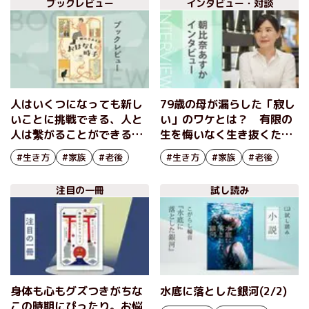
ブックレビュー
インタビュー・対談
人はいくつになっても新し
79歳の母が漏らした「寂し
いことに挑戦できる、人と
い」のワケとは？ 有限の
人は繫がることができる、
生を悔いなく生き抜くため
そんなポジティブなメッセ
の力強い一歩を描く 『お
#生き方
#家族
#老後
#生き方
#家族
#老後
ージに心温まる 『おはな
はなしの時子』朝比奈あす
しの時子』朝比奈あすか
かインタビュー
注目の一冊
試し読み
身体も心もグズつきがちな
水底に落とした銀河(2/2)
この時期にぴったり。お悩