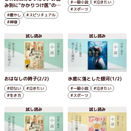
#一般小説
#泣きたい
み別に“かかりつけ医”のよ
#スポーツ
うな神社を紹介する一冊
#癒やし
#スピリチュアル
『神社は心のクリニック し
#神様
んどいあなたにオススメの
癒しのご利益神社ガイド』
試し読み
試し読み
深結 (みゅう)
おはなしの時子(2/2)
水底に落とした銀河(1/2)
#切ない
#泣きたい
#一般小説
#泣きたい
#生き方
#スポーツ
試し読み
試し読み