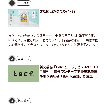
試し読み
1
また団地のふたり(1/2)
また、あのふたりに会える――。小泉今日子&小林聡美W主演、
NHKでドラマ化された『団地のふたり』待望の続編！ 実家の団
地で暮らす、イラストレーターのなっちゃんこと奈津子と、大学
非常勤講師のノエチこと野枝。フリマアプリの売り上げでちょっ
とした贅沢を楽しんだり、近所のおばちゃんの恋バナを聞いてあ
げたり、部屋でふたりだけの「台湾映画祭」を催したり。50代
ニュース
2
独身、幼なじみの変わらぬ友情とささやかな幸せの日々を描く。
新文芸誌「Leaf リーフ」が2026年10
月創刊！ 毎号ワンテーマで豪華執筆陣
が集う新たな「紙の文芸誌」が誕生
試し読み
3