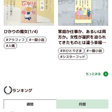
ひかりの魔女(1/4)
家庭か仕事か、あるいは両
方か。女性が選択を迫られ
#アラフィフ
#一般小説
てきたものとは違う幸福が
#人情
あることを教えてくれる作
#おひとりさま
#一般小説
品 『わたしは今すぐおば
#シスターフッド
さんになりたい』南綾子
もっとみる
ランキング
月間
週間