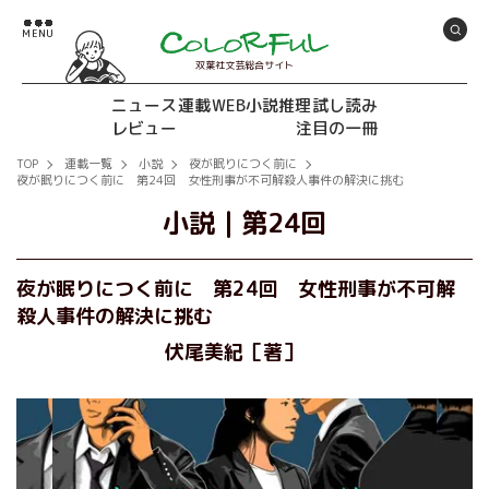
双葉社文芸総合サイト
ニュース
連載
WEB小説推理
試し読み
レビュー
注目の一冊
TOP
連載一覧
小説
夜が眠りにつく前に
夜が眠りにつく前に 第24回 女性刑事が不可解殺人事件の解決に挑む
小説
｜
第24回
夜が眠りにつく前に 第24回 女性刑事が不可解
殺人事件の解決に挑む
伏尾美紀［著］