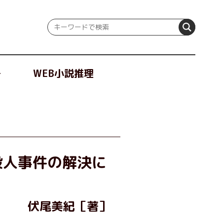
冊
WEB小説推理
殺人事件の解決に
伏尾美紀［著］