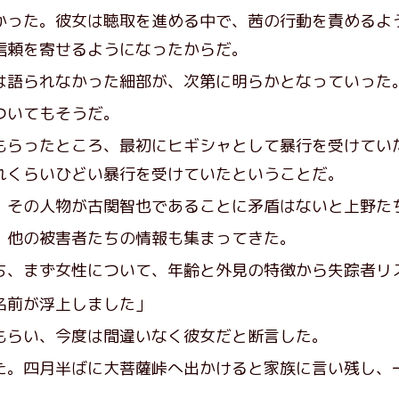
った。彼女は聴取を進める中で、茜の行動を責めるよ
信頼を寄せるようになったからだ。
語られなかった細部が、次第に明らかとなっていった
ついてもそうだ。
らったところ、最初にヒギシャとして暴行を受けてい
れくらいひどい暴行を受けていたということだ。
その人物が古関智也であることに矛盾はないと上野た
他の被害者たちの情報も集まってきた。
ち、まず女性について、年齢と外見の特徴から失踪者リ
名前が浮上しました」
らい、今度は間違いなく彼女だと断言した。
。四月半ばに大菩薩峠へ出かけると家族に言い残し、