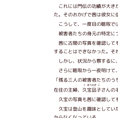
これには門伝の功績が大きか
た。そのおかげで茜は彼女に
こうして、一度目の聴取では
被害者たちの身元の特定に
茜に古関の写真を確認しても
することはできなかった。そ
しかし、状況から察するに、
さらに聴取から一夜明けて、
「残る三人の被害者たちのう
く
ほう
なぎ
こ
在住の主婦、
久
宝
凪
子
さんの
久宝の写真も茜に確認しても
久宝は登山を趣味としていた
からなくなっている。