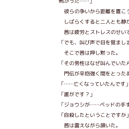
怖かった……」
彼らの争いから距離を置こう
しばらくすると二人とも静か
茜は疲労とストレスのせいで
「でも、叫び声で目を覚まし
そこで茜は押し黙った。
「その男性はなぜ叫んでいた
門伝が辛抱強く間をとったあ
「……亡くなっていたんです
「誰がです？」
「ジョウシが……ベッドの手
「自殺したということですか
茜は震えながら頷いた。