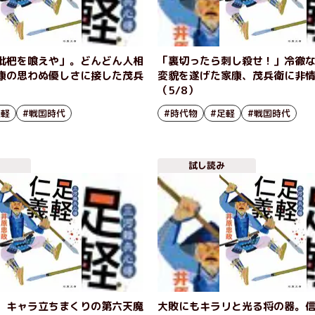
枇杷を喰えや」。どんどん人相
「裏切ったら刺し殺せ！」冷徹
康の思わぬ優しさに接した茂兵
変貌を遂げた家康、茂兵衛に非
）
（5/8）
足軽
#戦国時代
#時代物
#足軽
#戦国時代
試し読み
 キャラ立ちまくりの第六天魔
大敗にもキラリと光る将の器。