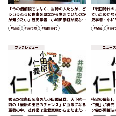
「今の価値観ではなく、当時の人たちが、ど
「戦国時代の
ういうふうに物事を見ながら生きていたのか
ていたのかな
が知りたい」歴史学者・小和田泰経が読み解
史学者・小和
く「三河雑兵心得」シリーズの魅力（後編）
得」シリーズ
#足軽
#時代物
#戦国時代
#足軽
#時
ブックレビュー
ニュース
秀吉が北条氏を攻めた小田原征伐。天下統一
待望の最新刊
前の「最後の出世のチャンス」に血眼になる
仁義』が発売
軍勢の中、茂兵衛は主君家康からまたまた困
ン会が開催決
難な任務を命じられる 『三河雑兵心得 小