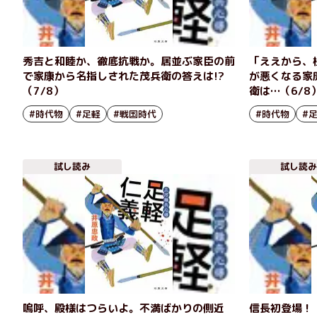
秀吉と和睦か、徹底抗戦か。居並ぶ家臣の前
「ええから、
で家康から名指しされた茂兵衛の答えは!?
が悪くなる家
（7/8）
衛は…（6/8
#時代物
#足軽
#戦国時代
#時代物
#
試し読み
試し読み
嗚呼、殿様はつらいよ。不満ばかりの側近
信長初登場！