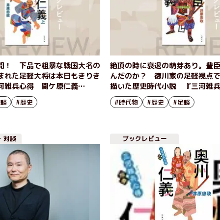
開！ 下品で粗暴な戦国大名の
絶頂の時に衰退の萌芽あり。豊
まれた足軽大将は本日もきりき
んだのか？ 徳川家の足軽視点
河雑兵心得 関ケ原仁義
描いた歴史時代小説 『三河雑
忠政
仁義』井原忠政
足軽
#歴史
#時代物
#歴史
#足軽
・対談
ブックレビュー