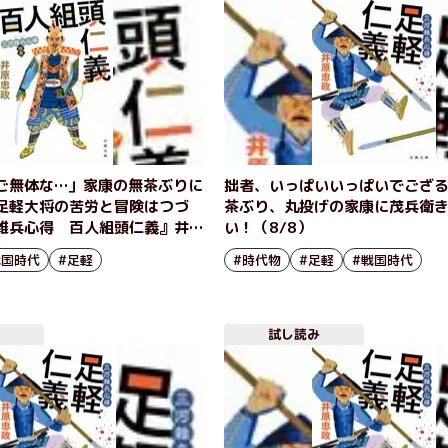
ご無体な…」家康の無茶ぶりに
拙者、いっぱいいっぱいでござ
足軽大将の苦労と冒険はつづ
茶ぶり、丸投げの家康に茂兵衛
雑兵心得 百人組頭仁義』井原
い！（8/8）
戦国時代
#足軽
#時代物
#足軽
#戦国時代
試し読み