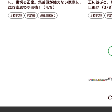
に、裏切る正室。気苦労が絶えない家康に、
王に並ぶと、
茂兵衛思わず同情！（4/8）
旦那!? （3/
#時代物
#足軽
#戦国時代
#時代物
#