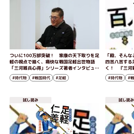
ついに100万部突破！ 家康の天下取りを足
「殿、そんな
軽の視点で描く、痛快な戦国足軽出世物語
四苦八苦する
「三河雑兵心得」シリーズ著者インタビュー
く！ 『三河
（前編）
忠政
#時代物
#戦国時代
#足軽
#時代物
#
試し読み
試し読み