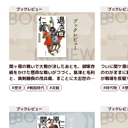
ブックレビュー
ブックレビ
関ヶ原の戦いで大勢が決したあとも、御家存
ついに関ケ原
続をかけた懸命な戦いがつづく。島津と毛利
のわがままに
と、真剣勝負の茂兵衛、まことに大出世の最
が戦場を疾駆
新刊第18弾！『三河雑兵心得 拾八 退き口仁
仁義（下）』
#歴史
#戦国時代
#足軽
#時代物
#
義』井原忠政
ブックレビュー
ブックレビ