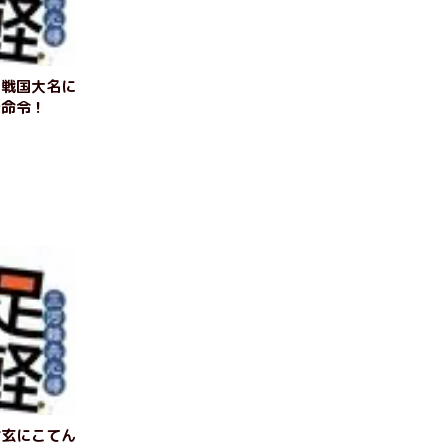
な戦国大名に
情命令！
信玄にこてん