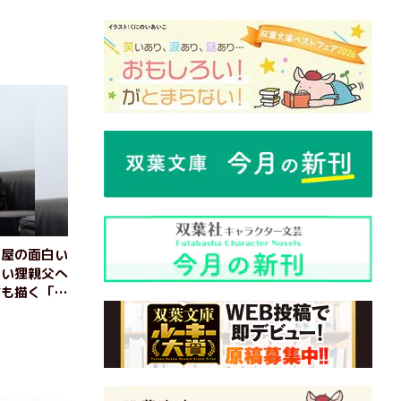
肉屋の面白い
黒い狸親父へ
質も描く「三
タビュー（後