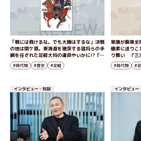
「戦には負けるな。でも大勝はするな」決戦
家康が腹黒全
の地は関ケ原。東海道を猪突する猛将らの手
懐柔に送りこ
綱を任された足軽大将の運命やいかに!?『三
り舞い 『三
河雑兵心得 関ヶ原仁義（中）』井原忠政
（上）』井原
#時代物
#歴史
#足軽
#時代物
#
インタビュー・対談
インタビュー