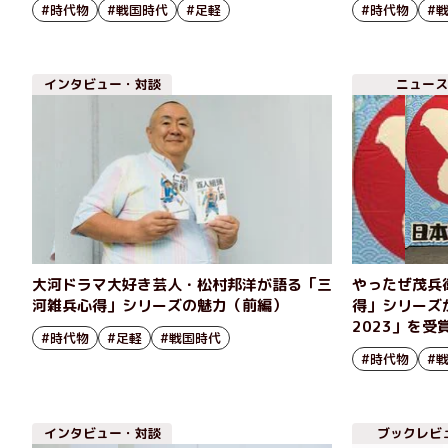
#時代物
#戦国時代
#足軽
#時代物
#
田原仁義』井原忠政
インタビュー・対談
ニュース
大河ドラマ大好き芸人・松村邦洋が語る「三
やったぜ茂兵
河雑兵心得」シリーズの魅力（前編）
得」シリーズ
2023」を受
#時代物
#足軽
#戦国時代
#時代物
#
インタビュー・対談
ブックレビ