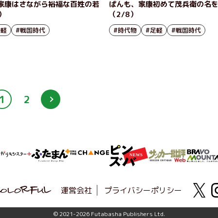
家康はさながら裕福な百姓の若
ぱんも、家康初めて茂兵衛の名
8）
（2/8）
足軽
#戦国時代
#時代物
#足軽
#戦国時代
1
2
運営会社
プライバシーポリシー
© 2021-2026 Futabasha Publishers Ltd.