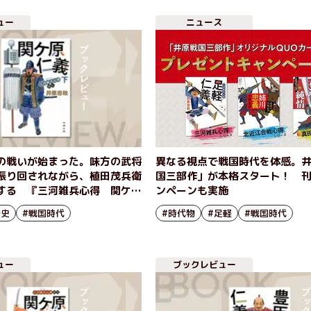
ュー
ニュース
の戦いが始まった。味方の武将
異なる視点で戦国時代を体感。
振り回されながら、植田茂兵衛
国三部作」が本格スタート！ 
する 『三河雑兵心得 関ケ原
ンペーンも実施
井原忠政
歴史
#戦国時代
#時代物
#足軽
#戦国時代
ュー
ブックレビュー