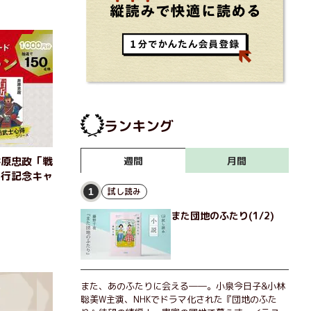
ランキング
月間
井原忠政「戦
週間
刊行記念キャ
試し読み
1
また団地のふたり(1/2)
また、あのふたりに会える――。小泉今日子&小林
聡美W主演、NHKでドラマ化された『団地のふた