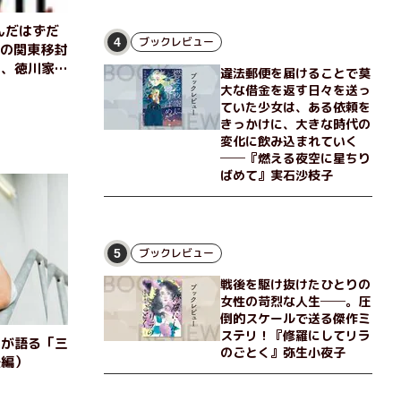
んだはずだ
ブックレビュー
4
康の関東移封
も、徳川家の
違法郵便を届けることで莫
尽きない
大な借金を返す日々を送っ
原忠政
ていた少女は、ある依頼を
きっかけに、大きな時代の
変化に飲み込まれていく
──『燃える夜空に星ちり
ばめて』実石沙枝子
ブックレビュー
5
戦後を駆け抜けたひとりの
女性の苛烈な人生──。圧
倒的スケールで送る傑作ミ
ステリ！『修羅にしてリラ
洋が語る「三
のごとく』弥生小夜子
後編）