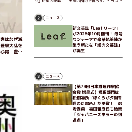
り』待望の続編！ 実家の団地で暮らす、イラスト
レーターのなっちゃんこと奈津子と、大学非常勤講
師のノエチこと野枝。フリマアプリの売り上げでち
ょっとした贅沢を楽しんだり、近所のおばちゃんの
ニュース
2
恋バナを聞いてあげたり、部屋でふたりだけの「台
新文芸誌「Leaf リーフ」
湾映画祭」を催したり。50代独身、幼なじみの変
が2026年10月創刊！ 毎号
わらぬ友情とささやかな幸せの日々を描く。
臣家はなぜ滅
ワンテーマで豪華執筆陣が
集う新たな「紙の文芸誌」
で豊家大乱を
が誕生
兵心得 豊臣
ニュース
3
【第79回日本推理作家協
会賞 贈呈式】短編部門は
松樹凛氏『ぼくらが夕闇を
埋めた場所』が受賞！ 選
考委員・喜国雅彦氏も絶賛
「ジャパニーズホラーの到
達点」