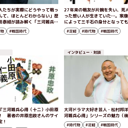
人たちが実際にどうやって戦っ
27年来の戦友が片腕を失い、死
んて、ほとんどわからない」歴
った想い人が生きていた…。家
田泰経が読み解く「三河雑兵心
によって三千石の身分となって
の魅力（前編）
足軽大将・植田茂兵衛の悩みは
代物
#戦国時代
#足軽
#時代物
#戦国時代
『三河雑兵心得 奥州仁義』井
インタビュー・対談
『三河雑兵心得（十二）小田原
大河ドラマ大好き芸人・松村邦
！ 著者の井原忠政さんのサイ
河雑兵心得」シリーズの魅力（
定！
#時代物
#足軽
#戦国時代