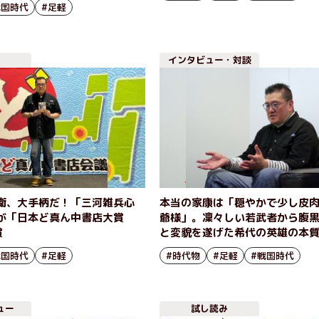
戦国時代
#足軽
インタビュー・対談
衛、大手柄だ！「三河雑兵心
本当の家康は「穏やかで少し皮
が「日本ど真ん中書店大賞
爺様」。凜々しい若武者から腹
賞
と変貌を遂げた希代の英雄の本
河雑兵心得」シリーズ著者イン
戦国時代
#足軽
#時代物
#足軽
#戦国時代
編）
ュー
試し読み