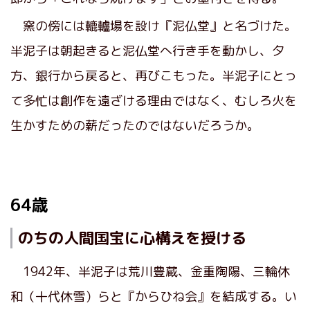
窯の傍には轆轤場を設け『泥仏堂』と名づけた。
半泥子は朝起きると泥仏堂へ行き手を動かし、夕
方、銀行から戻ると、再びこもった。半泥子にとっ
て多忙は創作を遠ざける理由ではなく、むしろ火を
生かすための薪だったのではないだろうか。
64歳
のちの人間国宝に心構えを授ける
1942年、半泥子は荒川豊蔵、金重陶陽、三輪休
和（十代休雪）らと『からひね会』を結成する。い