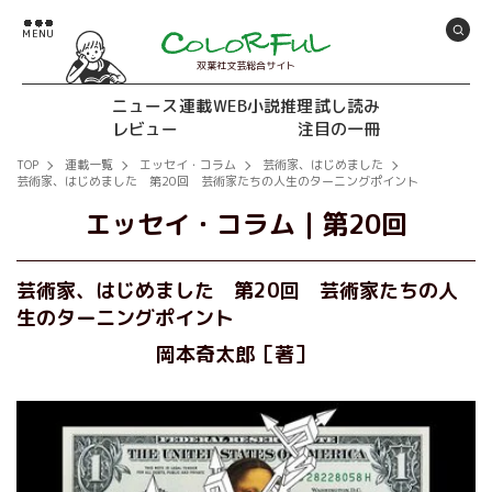
双葉社文芸総合サイト
ニュース
連載
WEB小説推理
試し読み
レビュー
注目の一冊
TOP
連載一覧
エッセイ・コラム
芸術家、はじめました
芸術家、はじめました 第20回 芸術家たちの人生のターニングポイント
エッセイ・コラム
｜
第20回
芸術家、はじめました 第20回 芸術家たちの人
生のターニングポイント
岡本奇太郎［著］