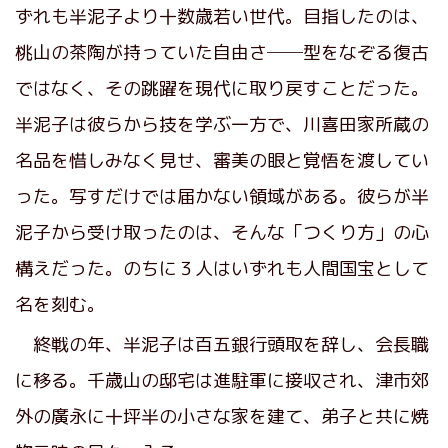
ずれも半泥子より十数歳若い世代。目指したのは、
桃山の茶陶が持っていた自由さ──型をなぞる復古
ではなく、その跳躍を現代に取り戻すことだった。
半泥子は彼らから技を学ぶ一方で、川喜田家所蔵の
名品を惜しみなく見せ、審美の眼と覚悟を渡してい
った。写すだけでは届かない領域がある。彼らが半
泥子から受け取ったのは、そんな「つくり方」の心
構えだった。のちに３人はいずれも人間国宝として
名を刻む。
終戦の年、半泥子は百五銀行頭取を辞し、会長職
に移る。千歳山の邸宅は進駐軍に接収され、津市郊
外の廣永に十坪半の小さな家を建て、弟子と共に焼