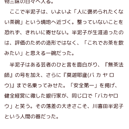
物三昧の日々へ入る。
ここで半泥子は、いよいよ「人に褒められたくな
い茶碗」という境地へ近づく。整っていないことを
恐れず、きれいに寄せない。半泥子が生涯追ったの
は、評価のための造形ではなく、「これでお茶を飲
みたい」と思える一碗だった。
半泥子はある芸者のひと言を面白がり、『無茶法
師』の号を加え、さらに『莫迦耶廬(バ カ ヤ ロ
ウ)』まで名乗ってみせた。「安全第一」を掲げ、
健全経営に徹した銀行家が、同じ口で「バカヤロ
ウ」と笑う。その落差の大きさこそ、川喜田半泥子
という人間の器だった。