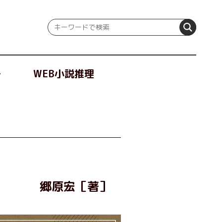
冊
WEB小説推理
郷原宏［著］