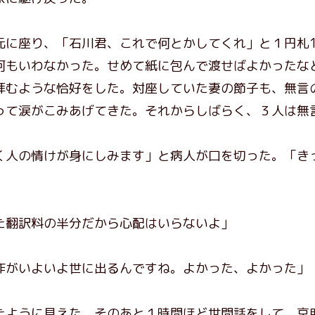
に座り、「石川君、これで何とかしてくれ」と１円札1
何もいわなかった。せめて紙に包んで渡せばよかったな
拝むような恰好をした。対座していた妻の節子も、無言
って涙がこみあげてきた。それからしばらく、３人は無
く人の情けが身にしみます」と病人が口を切った。「き
た翻訳料の半分だから心配はいらないよ」
作がいよいよ世に出るんですね。よかった、よかった」
ように見えた。そのあと１時間ほど世間話をして、京