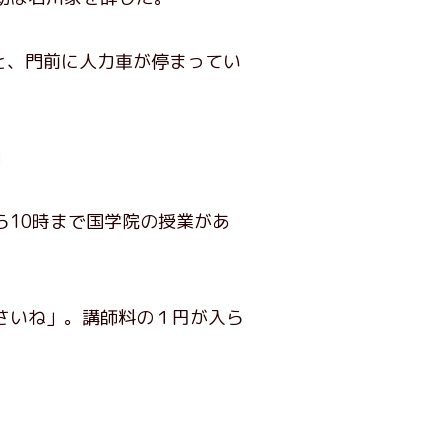
と、門前に人力車が停まってい
」
10時まで国学院の授業があ
さいね」。講師料の１円が入ら