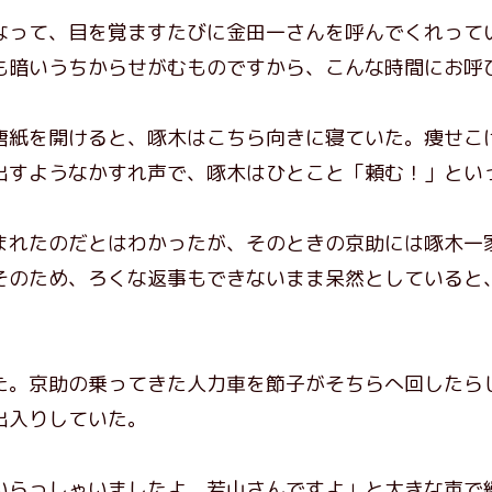
なって、目を覚ますたびに金田一さんを呼んでくれって
も暗いうちからせがむものですから、こんな時間にお呼
紙を開けると、啄木はこちら向きに寝ていた。痩せこ
出すようなかすれ声で、啄木はひとこと「頼む！」とい
れたのだとはわかったが、そのときの京助には啄木一
そのため、ろくな返事もできないまま呆然としていると
。京助の乗ってきた人力車を節子がそちらへ回したら
出入りしていた。
らっしゃいましたよ、若山さんですよ」と大きな声で