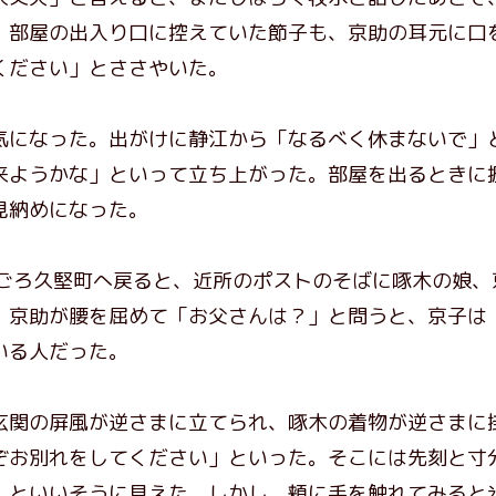
。部屋の出入り口に控えていた節子も、京助の耳元に口
ください」とささやいた。
になった。出がけに静江から「なるべく休まないで」
来ようかな」といって立ち上がった。部屋を出るときに
見納めになった。
ごろ久堅町へ戻ると、近所のポストのそばに啄木の娘、
。京助が腰を屈めて「お父さんは？」と問うと、京子は
いる人だった。
関の屏風が逆さまに立てられ、啄木の着物が逆さまに
ぞお別れをしてください」といった。そこには先刻と寸
」といいそうに見えた。しかし、頬に手を触れてみると