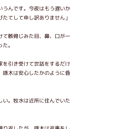
いうんです。今夜はもう遅いか
びたてして申し訳ありません」
けて骸骨じみた目、鼻、口が一
った。
家を引き受けて世話をするだけ
、啄木は安心したかのように昏
しい。牧水は近所に住んでいた
繰り返したが、啄木は返事をし