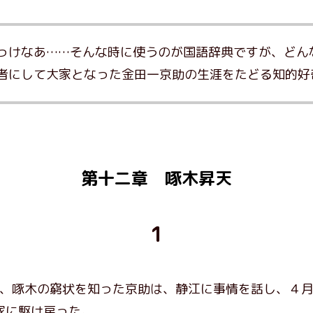
っけなあ……そんな時に使うのが国語辞典ですが、どん
者にして大家となった金田一京助の生涯をたどる知的好
第十二章 啄木昇天
1
1日、啄木の窮状を知った京助は、静江に事情を話し、４
家に駆け戻った。