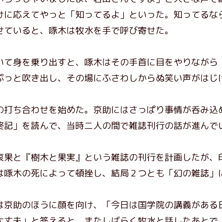
けに応えてやっと「知ってるよ」といった。知ってるな
せていると、啄木は牧水を手で呼び寄せた。
て身を乗り出すと、啄木はその手首に目をやりながら
ぷっと吹き出し、その場にふさわしからぬ笑い声がはじ
打ち合わせを始めた。京助にはさっぱり事情が呑み込
終記」を読んで、当時二人の間で雑誌刊行の話が進んで
果と『樹木と果実』という雑誌の刊行を計画したが、
は啄木の死によって頓挫し、結局２つとも「幻の雑誌」
京助のほうに顔を向け、「今日は国学院の講義がある
大丈夫」と答えると、またしばらく牧水と話したあとで