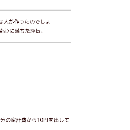
な人が作ったのでしょ
奇心に満ちた評伝。
月分の家計費から10円を出して