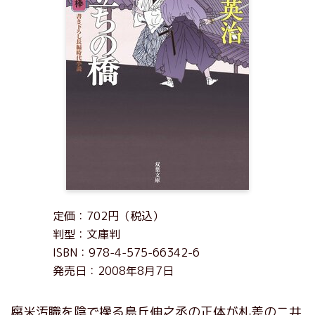
定価：702円（税込）
判型：文庫判
ISBN：978-4-575-66342-6
発売日：2008年8月7日
腐米汚職を陰で操る島丘伸之丞の正体が札差の二井