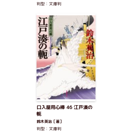
判型：文庫判
口入屋用心棒 46 江戸湊の
軛
鈴木英治［著］
判型：文庫判