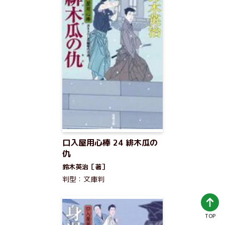
口入屋用心棒 24 緋木瓜の
仇
鈴木英治［著］
判型：文庫判
TOP