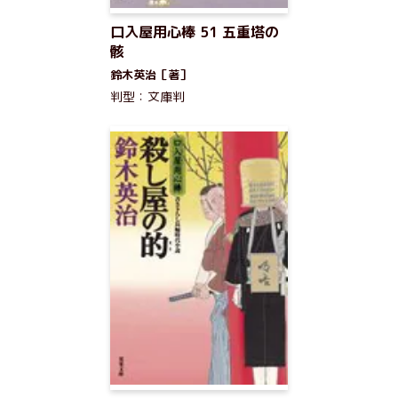
口入屋用心棒 51 五重塔の
骸
鈴木英治［著］
判型：文庫判