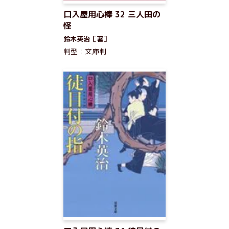
口入屋用心棒 32 三人田の
怪
鈴木英治［著］
判型：文庫判