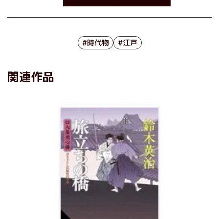
#時代物
#江戸
関連作品