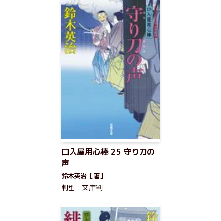
口入屋用心棒 25 守り刀の
声
鈴木英治［著］
判型：文庫判