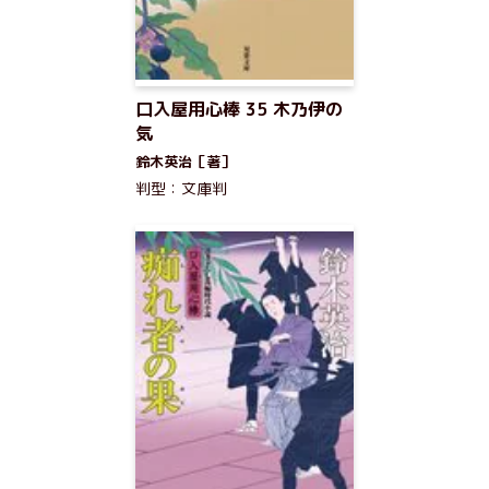
口入屋用心棒 35 木乃伊の
気
鈴木英治［著］
判型：文庫判