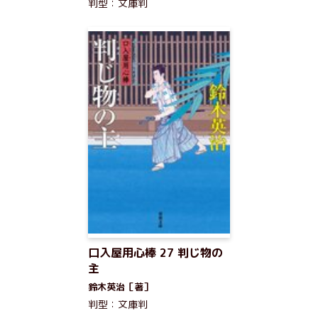
判型：文庫判
口入屋用心棒 27 判じ物の
主
鈴木英治［著］
判型：文庫判