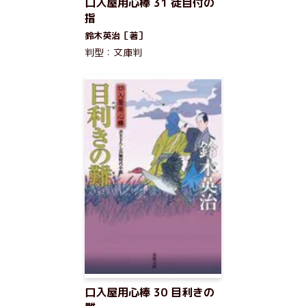
口入屋用心棒 31 徒目付の
指
鈴木英治［著］
判型：文庫判
口入屋用心棒 30 目利きの