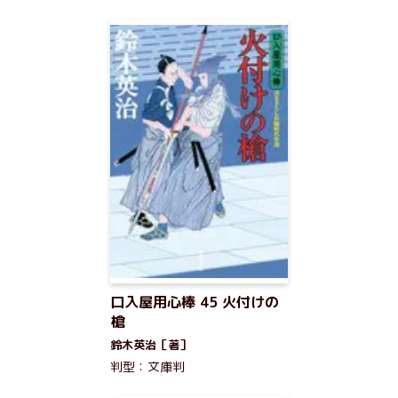
口入屋用心棒 45 火付けの
槍
鈴木英治［著］
判型：文庫判