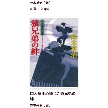
鈴木英治［著］
判型：文庫判
口入屋用心棒 47 猿兄弟の
絆
鈴木英治［著］