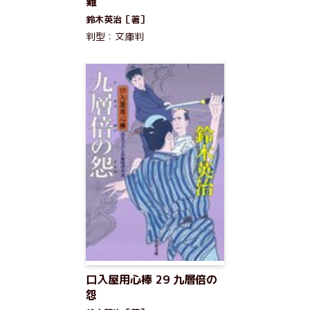
難
鈴木英治［著］
判型：文庫判
口入屋用心棒 29 九層倍の
怨