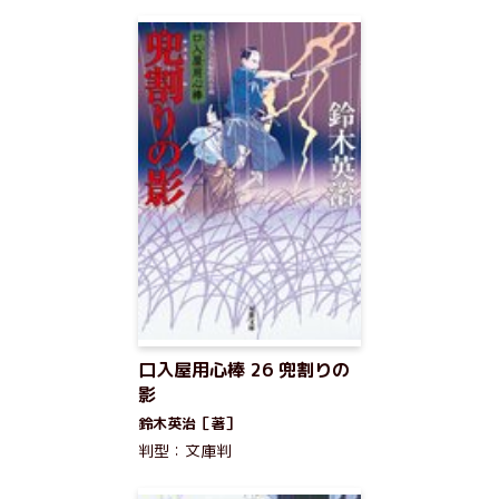
口入屋用心棒 26 兜割りの
影
鈴木英治［著］
判型：文庫判