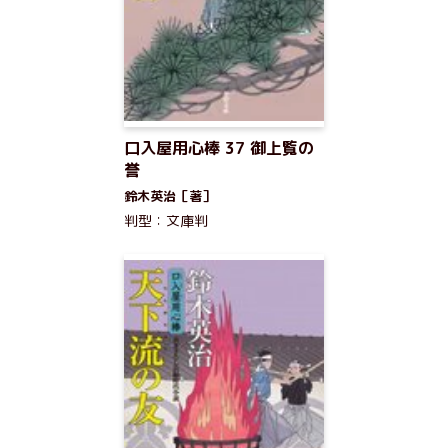
口入屋用心棒 37 御上覧の
誉
鈴木英治［著］
判型：文庫判