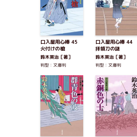
口入屋用心棒 45
口入屋用心棒 44
火付けの槍
拝領刀の謎
鈴木英治［著］
鈴木英治［著］
判型：文庫判
判型：文庫判