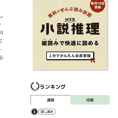
し
・
川
く
・
小
ランキング
月間
週間
試し読み
1