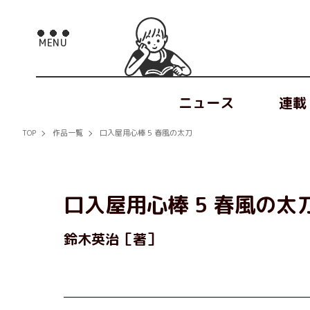
ニュース
連載
TOP
作品一覧
口入屋用心棒 5 春風の太刀
口入屋用心棒 5 春風の太
鈴木英治［著］