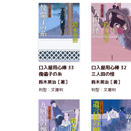
口入屋用心棒 33
口入屋用心棒 32
傀儡子の糸
三人田の怪
鈴木英治［著］
鈴木英治［著］
判型：文庫判
判型：文庫判