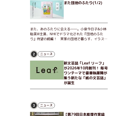
また団地のふたり(1/2)
また、あのふたりに会える――。小泉今日子&小林
聡美W主演、NHKでドラマ化された『団地のふた
り』待望の続編！ 実家の団地で暮らす、イラスト
レーターのなっちゃんこと奈津子と、大学非常勤講
師のノエチこと野枝。フリマアプリの売り上げでち
ょっとした贅沢を楽しんだり、近所のおばちゃんの
ニュース
2
恋バナを聞いてあげたり、部屋でふたりだけの「台
新文芸誌「Leaf リーフ」
湾映画祭」を催したり。50代独身、幼なじみの変
が2026年10月創刊！ 毎号
わらぬ友情とささやかな幸せの日々を描く。
ワンテーマで豪華執筆陣が
集う新たな「紙の文芸誌」
が誕生
ニュース
3
【第79回日本推理作家協