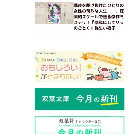
戦後を駆け抜けたひとりの
女性の苛烈な人生──。圧
倒的スケールで送る傑作ミ
ステリ！『修羅にしてリラ
のごとく』弥生小夜子