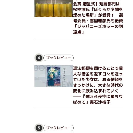
会賞 贈呈式】短編部門は
松樹凛氏『ぼくらが夕闇を
埋めた場所』が受賞！ 選
考委員・喜国雅彦氏も絶賛
「ジャパニーズホラーの到
達点」
ブックレビュー
4
違法郵便を届けることで莫
大な借金を返す日々を送っ
ていた少女は、ある依頼を
きっかけに、大きな時代の
変化に飲み込まれていく
──『燃える夜空に星ちり
ばめて』実石沙枝子
ブックレビュー
5