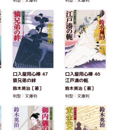
判型：文庫判
判型：文庫判
口入屋用心棒 47
口入屋用心棒 46
猿兄弟の絆
江戸湊の軛
鈴木英治［著］
鈴木英治［著］
判型：文庫判
判型：文庫判