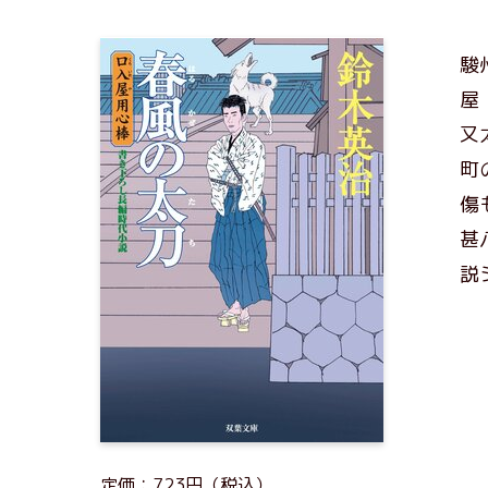
駿
屋
又
町
傷
甚
説
定価：723円（税込）