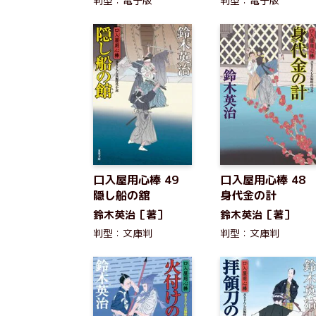
判型：電子版
判型：電子版
口入屋用心棒 49
口入屋用心棒 48
隠し船の舘
身代金の計
鈴木英治［著］
鈴木英治［著］
判型：文庫判
判型：文庫判