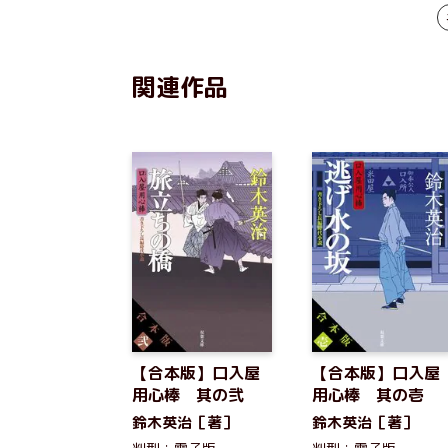
関連作品
【合本版】口入屋
【合本版】口入屋
用心棒 其の弐
用心棒 其の壱
鈴木英治［著］
鈴木英治［著］