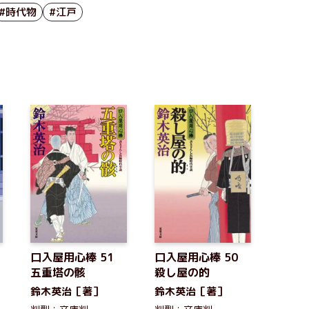
#時代物
#江戸
口入屋用心棒 51
口入屋用心棒 50
五重塔の骸
殺し屋の的
鈴木英治［著］
鈴木英治［著］