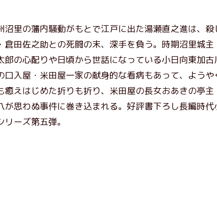
州沼里の藩内騒動がもとで江戸に出た湯瀬直之進は、殺
・倉田佐之助との死闘の末、深手を負う。時期沼里城主
太郎の心配りや日頃から世話になっている小日向東加古
の口入屋・米田屋一家の献身的な看病もあって、ようや
も癒えはじめた折りも折り、米田屋の長女おあきの亭主
八が思わぬ事件に巻き込まれる。好評書下ろし長編時代
シリーズ第五弾。