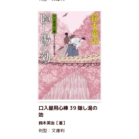
口入屋用心棒 39 隠し湯の
効
鈴木英治［著］
判型：文庫判