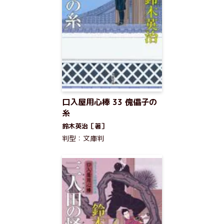
口入屋用心棒 33 傀儡子の
糸
鈴木英治［著］
判型：文庫判