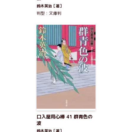
鈴木英治［著］
判型：文庫判
口入屋用心棒 41 群青色の
波
鈴木英治［著］