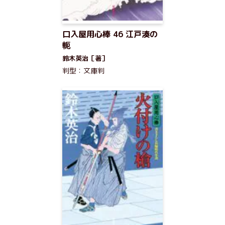
口入屋用心棒 46 江戸湊の
軛
鈴木英治［著］
判型：文庫判