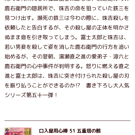
鹿右衛門の隠居所で、珠吉の命を狙っていた鉄三を
見つけ出す。瀕死の鉄三は今わの際に、珠吉殺しを
依頼したと告白するが、その殺し屋の正体を明かさ
ぬまま息を引き取ってしまう。富士太郎と珠吉は、
若い男妾を殺して姿を消した鹿右衛門の行方を追い
始めるが、その翌朝、湯瀬直之進の愛弟子・源六と
鹿右衛門の心中事件が判明する。怒りに燃える直之
進と富士太郎は、珠吉に突き付けられた殺し屋の刃
を振り払うことができるのか⁉ 書き下ろし大人気
シリーズ第五十一弾！
口入屋用心棒 51 五重塔の骸