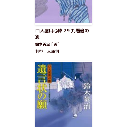
口入屋用心棒 29 九層倍の
怨
鈴木英治［著］
判型：文庫判