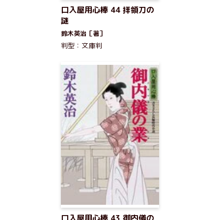
口入屋用心棒 44 拝領刀の
謎
鈴木英治［著］
判型：文庫判
口入屋用心棒 43 御内儀の