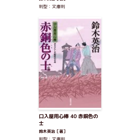
判型：文庫判
口入屋用心棒 40 赤銅色の
士
鈴木英治［著］
判型：文庫判