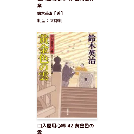
業
鈴木英治［著］
判型：文庫判
口入屋用心棒 42 黄金色の
雲