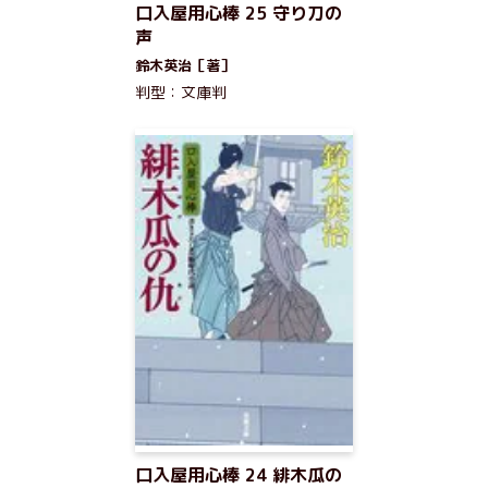
口入屋用心棒 25 守り刀の
声
鈴木英治［著］
判型：文庫判
口入屋用心棒 24 緋木瓜の