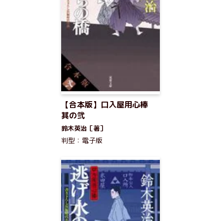
【合本版】口入屋用心棒
其の弐
鈴木英治［著］
判型：電子版