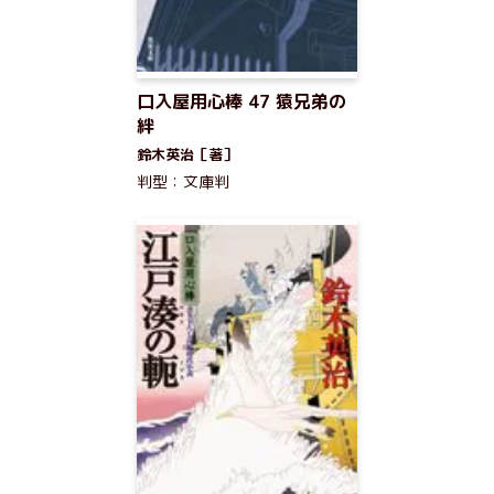
口入屋用心棒 47 猿兄弟の
絆
鈴木英治［著］
判型：文庫判