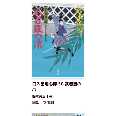
口入屋用心棒 38 武者鼠の
爪
鈴木英治［著］
判型：文庫判