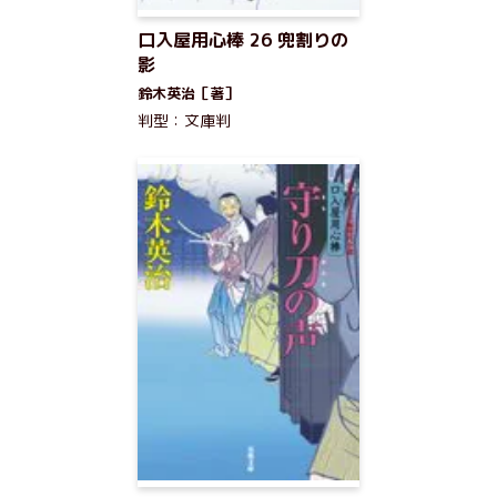
口入屋用心棒 26 兜割りの
影
鈴木英治［著］
判型：文庫判