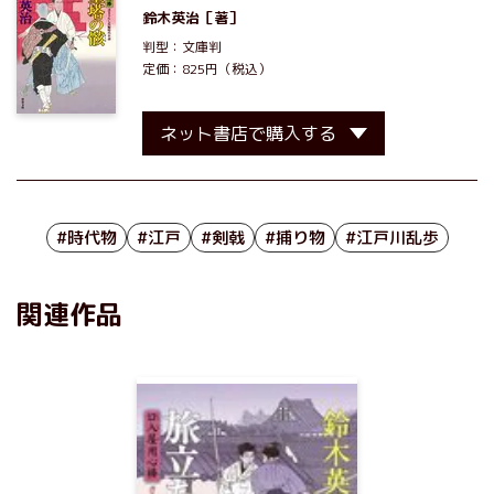
鈴木英治
［著］
判型：文庫判
定価：825円（税込）
ネット書店で購入する
#時代物
#江戸
#剣戟
#捕り物
#江戸川乱歩
関連作品