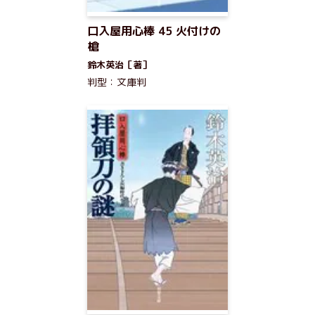
口入屋用心棒 45 火付けの
槍
鈴木英治［著］
判型：文庫判