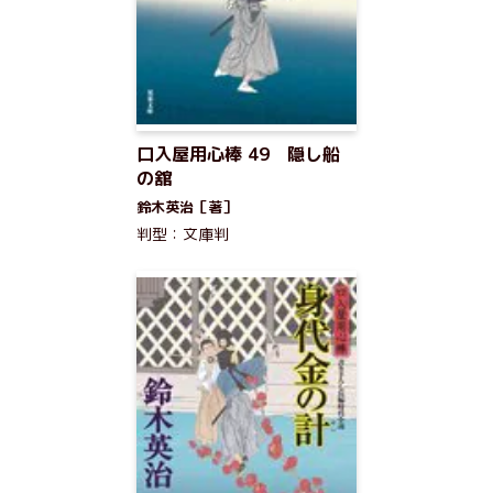
口入屋用心棒 49 隠し船
の舘
鈴木英治［著］
判型：文庫判