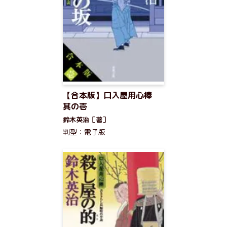
【合本版】口入屋用心棒
其の壱
鈴木英治［著］
判型：電子版