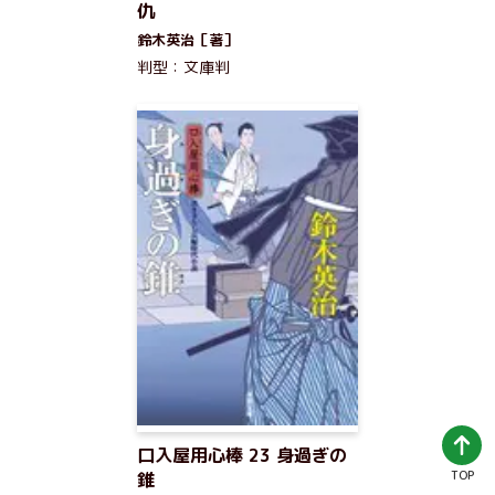
仇
鈴木英治［著］
判型：文庫判
口入屋用心棒 23 身過ぎの
TOP
錐