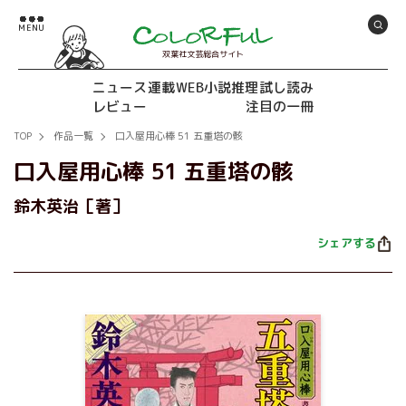
双葉社文芸総合サイト
ニュース
連載
WEB小説推理
試し読み
レビュー
注目の一冊
TOP
作品一覧
口入屋用心棒 51 五重塔の骸
口入屋用心棒 51 五重塔の骸
鈴木英治［著］
シェアする