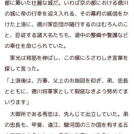
都に築いた壮麗な城だ。いわば京の都における徳川
の城に帝の行幸を迎え入れる、その幕府の威信をか
けた上洛に、徳川家臣団が随行するのはむろんのこ
と、臣従する諸大名たちも、道中の整備や警護など
の奉仕を命じられていた。
家光は背筋を伸ばし、この場にふさわしき言葉を
探して言った。
「上洛後は、万事、父上のお指図を仰ぎ、弟、忠長
とともに、徳川将軍家として瑕疵なきよう努めてま
いります」
大御所である秀忠は、先んじて出立していた。弟
の忠長も、甲斐、遠江、駿河国の三か国を有する五