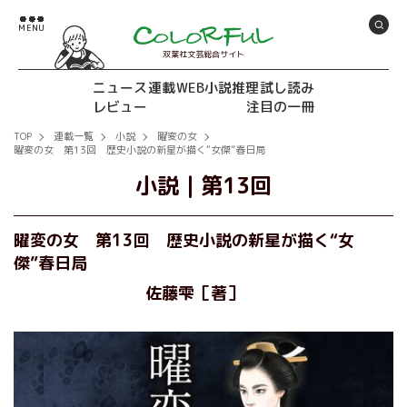
双葉社文芸総合サイト
ニュース
連載
WEB小説推理
試し読み
レビュー
注目の一冊
TOP
連載一覧
小説
曜変の女
曜変の女 第13回 歴史小説の新星が描く“女傑”春日局
小説
｜
第13回
曜変の女 第13回 歴史小説の新星が描く“女
傑”春日局
佐藤雫［著］