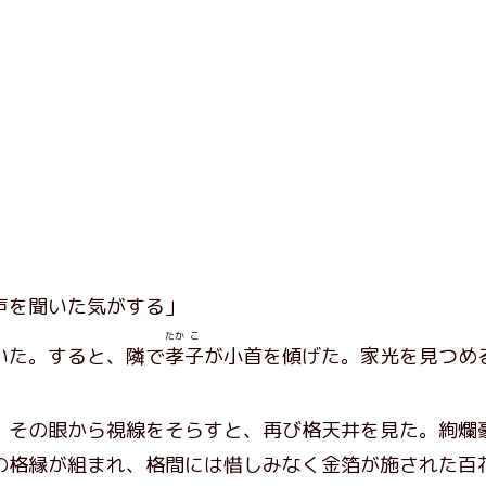
声を聞いた気がする」
たか
こ
いた。すると、隣で
孝
子
が小首を傾げた。家光を見つめ
その眼から視線をそらすと、再び格天井を見た。絢爛
の格縁が組まれ、格間には惜しみなく金箔が施された百