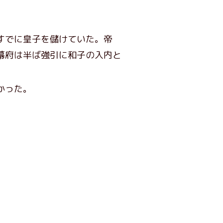
すでに皇子を儲けていた。帝
幕府は半ば強引に和子の入内と
かった。