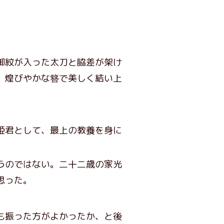
御紋が入った太刀と脇差が架け
、煌びやかな簪で美しく結い上
姫君として、最上の教養を身に
うのではない。二十二歳の家光
思った。
も振った方がよかったか、と後