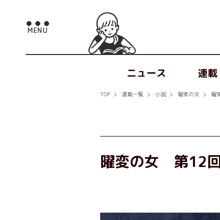
ニュース
連載
TOP
連載一覧
小説
曜変の女
曜
曜変の女 第12