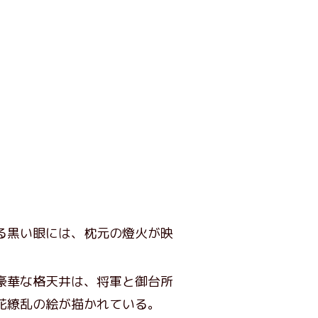
る黒い眼には、枕元の燈火が映
豪華な格天井は、将軍と御台所
花繚乱の絵が描かれている。