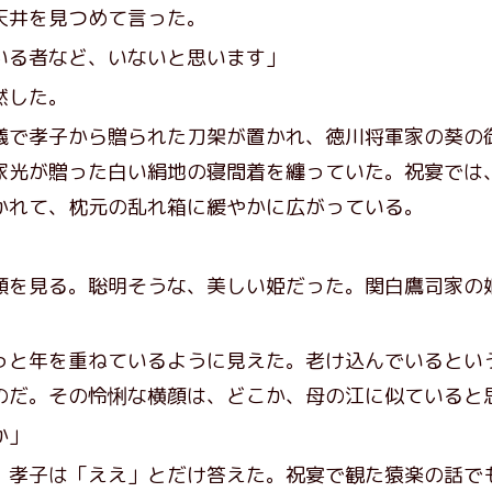
天井を見つめて言った。
いる者など、いないと思います」
黙した。
で孝子から贈られた刀架が置かれ、徳川将軍家の葵の
家光が贈った白い絹地の寝間着を纏っていた。祝宴では
かれて、枕元の乱れ箱に緩やかに広がっている。
を見る。聡明そうな、美しい姫だった。関白鷹司家の
と年を重ねているように見えた。老け込んでいるとい
のだ。その怜悧な横顔は、どこか、母の江に似ていると
か」
孝子は「ええ」とだけ答えた。祝宴で観た猿楽の話で