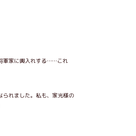
将軍家に輿入れする……これ
なられました。私も、家光様の
」