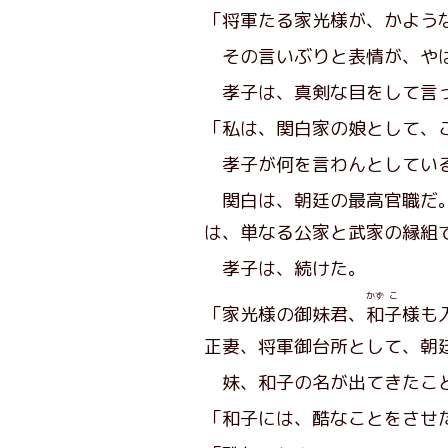
「将軍たる家光様が、かよう
その言いぶりと表情が、やは
孝子は、真剣な目をして言
「私は、関白家の娘として、
孝子が何を言わんとしている
関白は、朝廷の最高官職だ。
は、単なる公家と武家の縁組
孝子は、続けた。
かず
こ
「家光様の御妹君、
和
子
様も
正妻、将軍御台所として、朝
妹、和子の名が出てきたこと
「和子には、酷なことをさせ