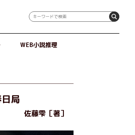
冊
WEB小説推理
春日局
佐藤雫［著］