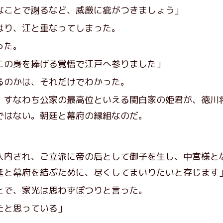
なことで謝るなど、威厳に疵がつきましょう」
り、江と重なってしまった。
った。
この身を捧げる覚悟で江戸へ参りました」
のかは、それだけでわかった。
すなわち公家の最高位といえる関白家の姫君が、徳川
ではない。朝廷と幕府の縁組なのだ。
入内され、ご立派に帝の后として御子を生し、中宮様と
廷と幕府を結ぶために、尽くしてまいりたいと存じます
で、家光は思わずぽつりと言った。
たと思っている」