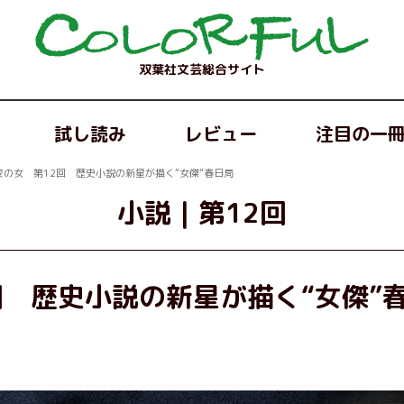
双葉社文芸総合サイト
試し読み
レビュー
注目の一
変の女 第12回 歴史小説の新星が描く“女傑”春日局
小説
｜
第12回
回 歴史小説の新星が描く“女傑”