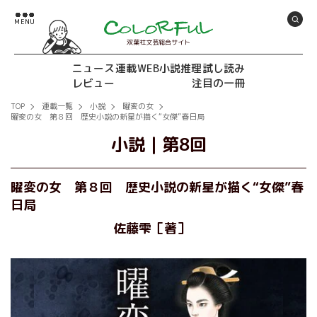
双葉社文芸総合サイト
ニュース
連載
WEB小説推理
試し読み
レビュー
注目の一冊
TOP
連載一覧
小説
曜変の女
曜変の女 第８回 歴史小説の新星が描く“女傑”春日局
小説
｜
第8回
曜変の女 第８回 歴史小説の新星が描く“女傑”春
日局
佐藤雫［著］