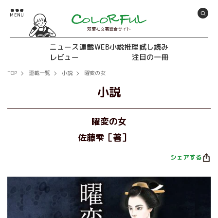
双葉社文芸総合サイト
ニュース
連載
WEB小説推理
試し読み
レビュー
注目の一冊
TOP
連載一覧
小説
曜変の女
小説
曜変の女
佐藤雫［著］
シェアする