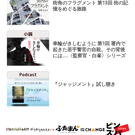
街角のフラグメント 第13回 街の記
憶をめぐる旅路
小説
車輪がきしむように 第1回 署内で
起きた若手警官の自殺。その背後
には......〈監察官・白峯〉シリーズ
Podcast
『ジャッジメント』試し聴き