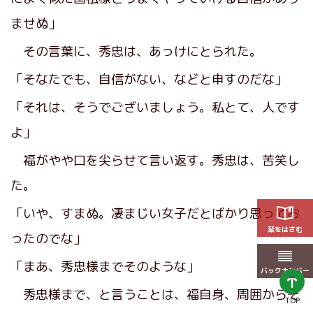
ませぬ」
その言葉に、秀忠は、あっけにとられた。
「そなたでも、自信がない、などと申すのだな」
「それは、そうでございましょう。私とて、人です
よ」
福がやや口を尖らせて言い返す。秀忠は、苦笑し
た。
「いや、すまぬ。凄まじい女子だとばかり思ってお
栞をはさむ
ったのでな」
「まあ、秀忠様までそのような」
バックナンバー
秀忠様まで、と言うことは、福自身、周囲からそ
TOP