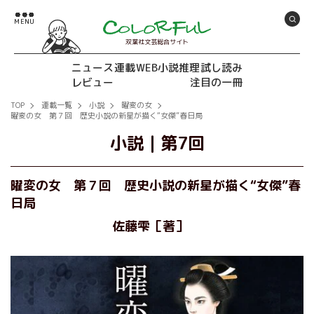
双葉社文芸総合サイト
ニュース
連載
WEB小説推理
試し読み
レビュー
注目の一冊
TOP
連載一覧
小説
曜変の女
曜変の女 第７回 歴史小説の新星が描く“女傑”春日局
小説
｜
第7回
曜変の女 第７回 歴史小説の新星が描く“女傑”春
日局
佐藤雫［著］