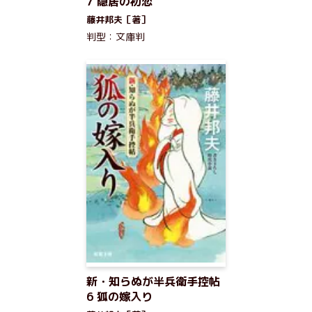
7 隠居の初恋
藤井邦夫［著］
判型：文庫判
新・知らぬが半兵衛手控帖
6 狐の嫁入り