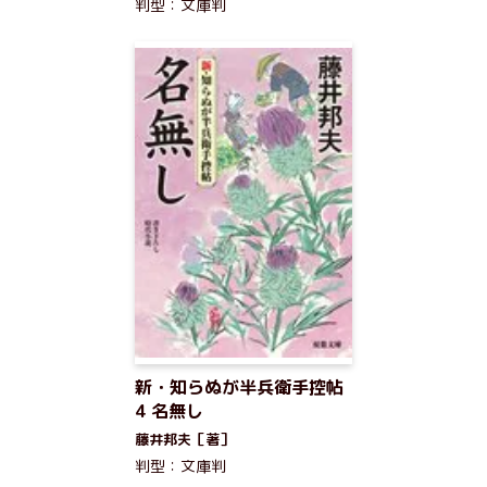
判型：文庫判
新・知らぬが半兵衛手控帖
4 名無し
藤井邦夫［著］
判型：文庫判