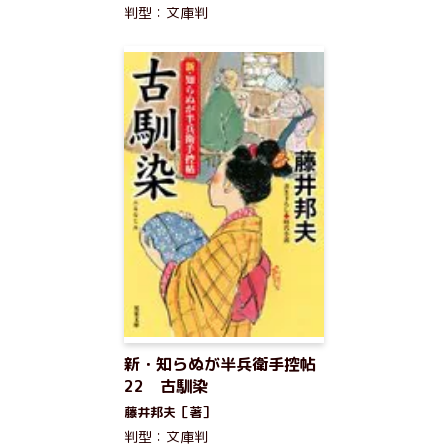
判型：文庫判
新・知らぬが半兵衛手控帖
22 古馴染
藤井邦夫［著］
判型：文庫判