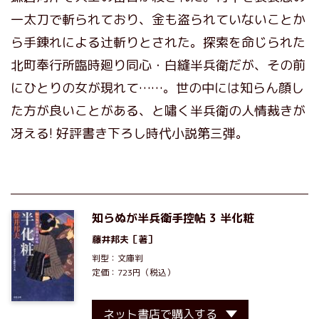
一太刀で斬られており、金も盗られていないことか
ら手錬れによる辻斬りとされた。探索を命じられた
北町奉行所臨時廻り同心・白縫半兵衛だが、その前
にひとりの女が現れて……。世の中には知らん顔し
た方が良いことがある、と嘯く半兵衛の人情裁きが
冴える! 好評書き下ろし時代小説第三弾。
知らぬが半兵衛手控帖 3 半化粧
藤井邦夫
［著］
判型：文庫判
定価：723円（税込）
ネット書店で購入する