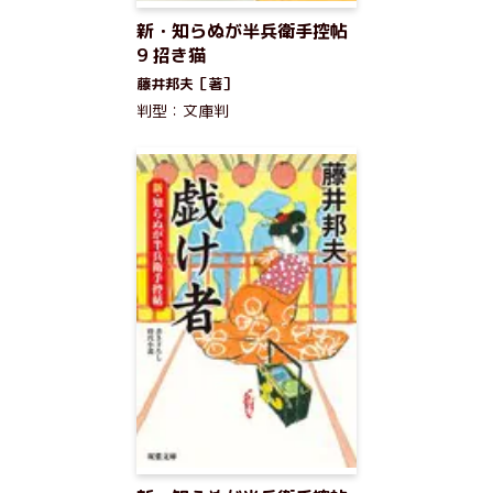
新・知らぬが半兵衛手控帖
9 招き猫
藤井邦夫［著］
判型：文庫判