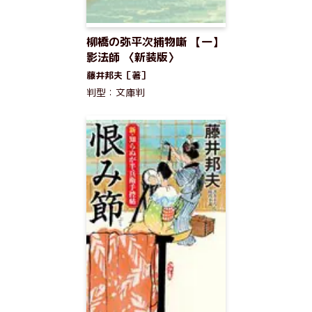
柳橋の弥平次捕物噺 【一】
影法師 〈新装版〉
藤井邦夫［著］
判型：文庫判