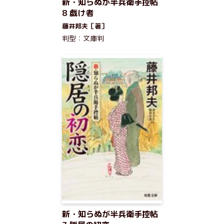
新・知らぬが半兵衛手控帖
8 戯け者
藤井邦夫［著］
判型：文庫判
新・知らぬが半兵衛手控帖