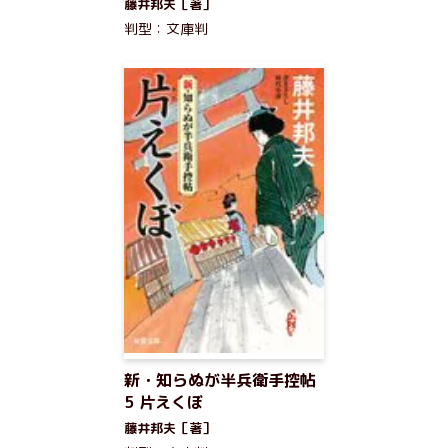
藤井邦夫［著］
判型：文庫判
新・知らぬが半兵衛手控帖
5 片えくぼ
藤井邦夫［著］