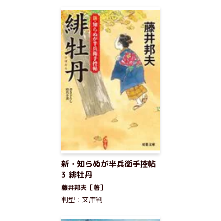
新・知らぬが半兵衛手控帖
3 緋牡丹
藤井邦夫［著］
判型：文庫判