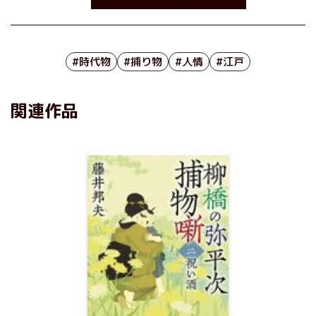
#時代物
#捕り物
#人情
#江戸
関連作品