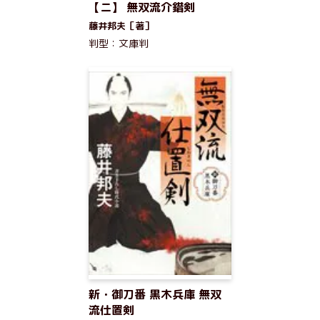
【ニ】 無双流介錯剣
藤井邦夫［著］
判型：文庫判
新・御刀番 黒木兵庫 無双
流仕置剣