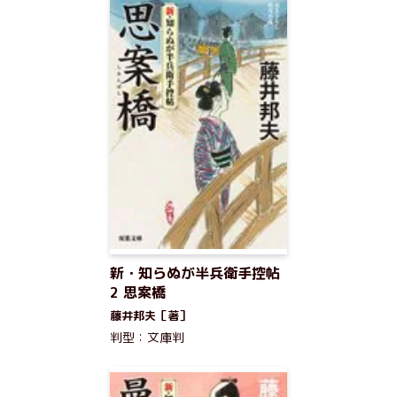
新・知らぬが半兵衛手控帖
2 思案橋
藤井邦夫［著］
判型：文庫判