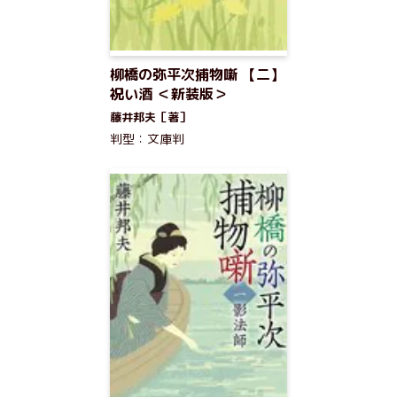
柳橋の弥平次捕物噺 【二】
祝い酒 ＜新装版＞
藤井邦夫［著］
判型：文庫判