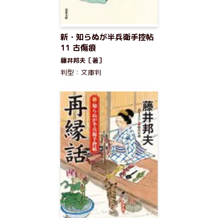
新・知らぬが半兵衛手控帖
11 古傷痕
藤井邦夫［著］
判型：文庫判