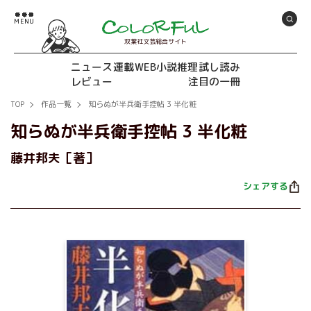
双葉社文芸総合サイト
ニュース
連載
WEB小説推理
試し読み
レビュー
注目の一冊
TOP
作品一覧
知らぬが半兵衛手控帖 3 半化粧
知らぬが半兵衛手控帖 3 半化粧
藤井邦夫［著］
シェアする