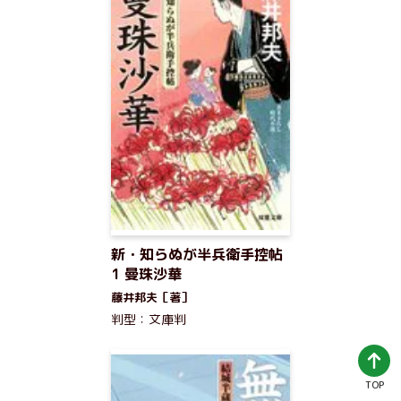
新・知らぬが半兵衛手控帖
1 曼珠沙華
藤井邦夫［著］
判型：文庫判
TOP