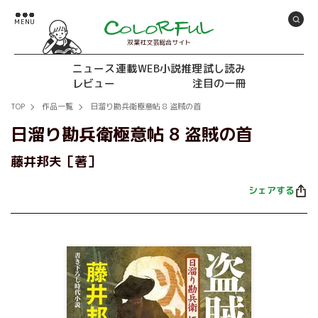
双葉社文芸総合サイト
ニュース
連載
WEB小説推理
試し読み
レビュー
注目の一冊
TOP
作品一覧
日溜り勘兵衛極意帖 8 盗賊の首
日溜り勘兵衛極意帖 8 盗賊の首
藤井邦夫［著］
シェアする