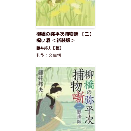
柳橋の弥平次捕物噺 【二】
祝い酒 ＜新装版＞
藤井邦夫［著］
判型：文庫判