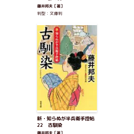
藤井邦夫［著］
判型：文庫判
新・知らぬが半兵衛手控帖
22 古馴染
藤井邦夫［著］