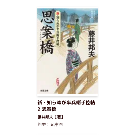
新・知らぬが半兵衛手控帖
2 思案橋
藤井邦夫［著］
判型：文庫判