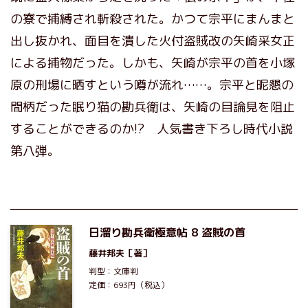
の寮で捕縛され斬殺された。かつて宗平にまんまと
出し抜かれ、面目を潰した火付盗賊改の矢崎采女正
による捕物だった。しかも、矢崎が宗平の首を小塚
原の刑場に晒すという噂が流れ……。宗平と昵懇の
間柄だった眠り猫の勘兵衛は、矢崎の目論見を阻止
することができるのか!? 人気書き下ろし時代小説
第八弾。
日溜り勘兵衛極意帖 8 盗賊の首
藤井邦夫
［著］
判型：文庫判
定価：693円（税込）