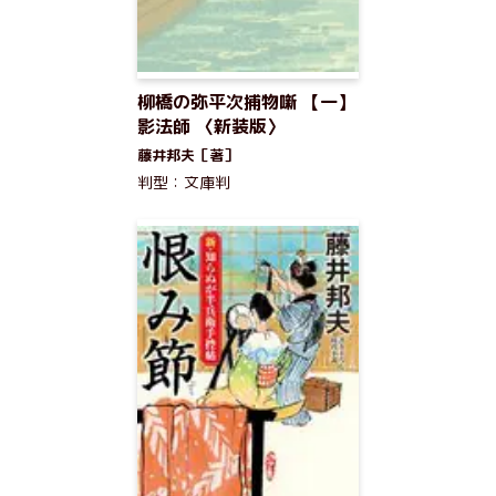
柳橋の弥平次捕物噺 【一】
影法師 〈新装版〉
藤井邦夫［著］
判型：文庫判