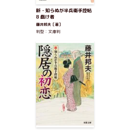
新・知らぬが半兵衛手控帖
8 戯け者
藤井邦夫［著］
判型：文庫判