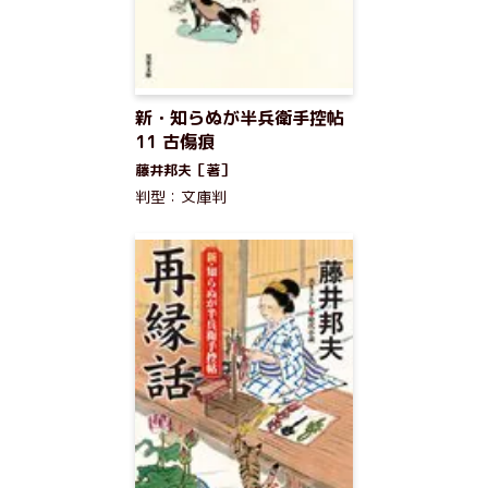
新・知らぬが半兵衛手控帖
11 古傷痕
藤井邦夫［著］
判型：文庫判