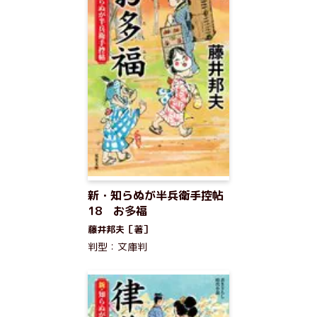
新・知らぬが半兵衛手控帖
18 お多福
藤井邦夫［著］
判型：文庫判