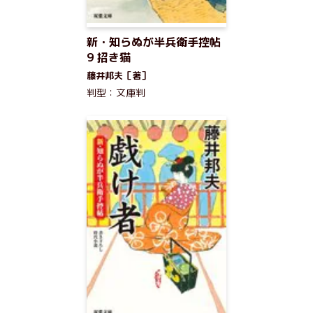
新・知らぬが半兵衛手控帖
9 招き猫
藤井邦夫［著］
判型：文庫判