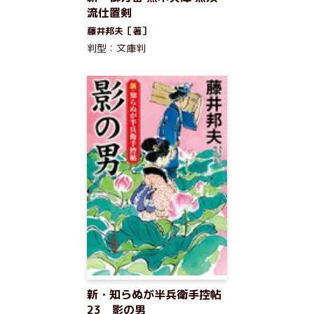
流仕置剣
藤井邦夫［著］
判型：文庫判
新・知らぬが半兵衛手控帖
23 影の男