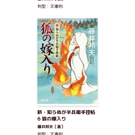
判型：文庫判
新・知らぬが半兵衛手控帖
6 狐の嫁入り
藤井邦夫［著］
判型：文庫判