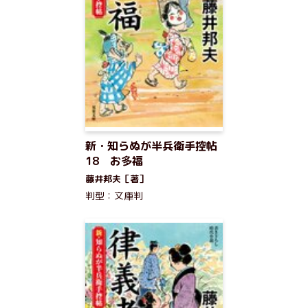
新・知らぬが半兵衛手控帖
18 お多福
藤井邦夫［著］
判型：文庫判