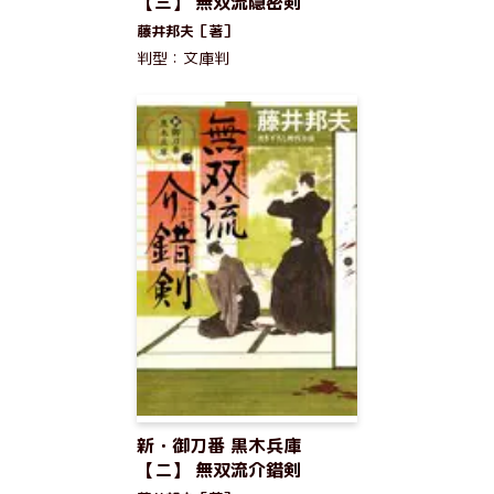
【三】 無双流隠密剣
藤井邦夫［著］
判型：文庫判
新・御刀番 黒木兵庫
【ニ】 無双流介錯剣