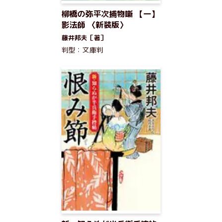
柳橋の弥平次捕物噺 【一】
影法師 〈新装版〉
藤井邦夫［著］
判型：文庫判