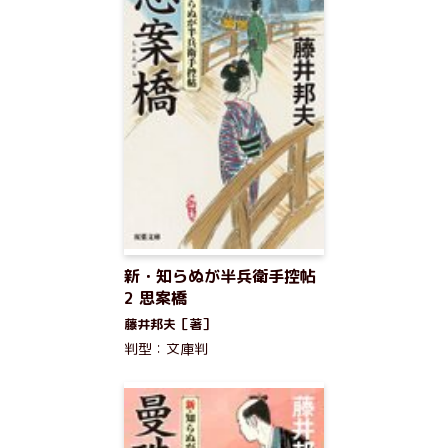
新・知らぬが半兵衛手控帖
2 思案橋
藤井邦夫［著］
判型：文庫判