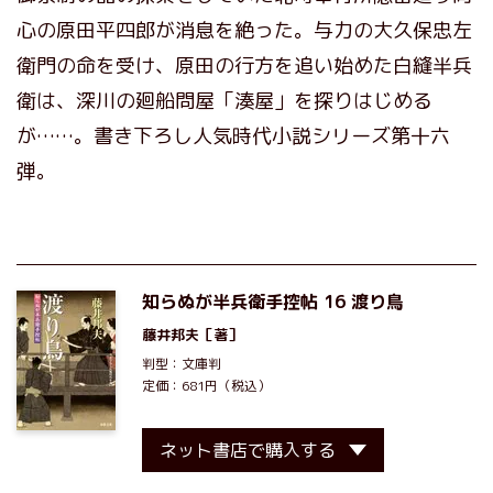
心の原田平四郎が消息を絶った。与力の大久保忠左
衛門の命を受け、原田の行方を追い始めた白縫半兵
衛は、深川の廻船問屋「湊屋」を探りはじめる
が……。書き下ろし人気時代小説シリーズ第十六
弾。
知らぬが半兵衛手控帖 16 渡り鳥
藤井邦夫
［著］
判型：文庫判
定価：681円（税込）
ネット書店で購入する