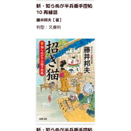
新・知らぬが半兵衛手控帖
10 再縁話
藤井邦夫［著］
判型：文庫判
新・知らぬが半兵衛手控帖