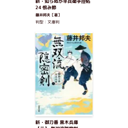
新・知らぬが半兵衛手控帖
24 恨み節
藤井邦夫［著］
判型：文庫判
新・御刀番 黒木兵庫