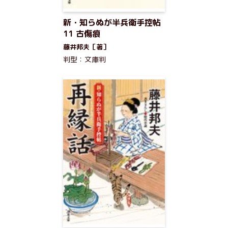
新・知らぬが半兵衛手控帖
11 古傷痕
藤井邦夫［著］
判型：文庫判