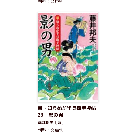
判型：文庫判
新・知らぬが半兵衛手控帖
23 影の男
藤井邦夫［著］
判型：文庫判