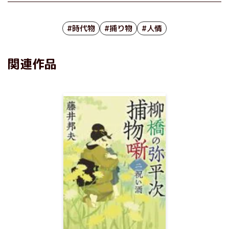
#時代物
#捕り物
#人情
関連作品