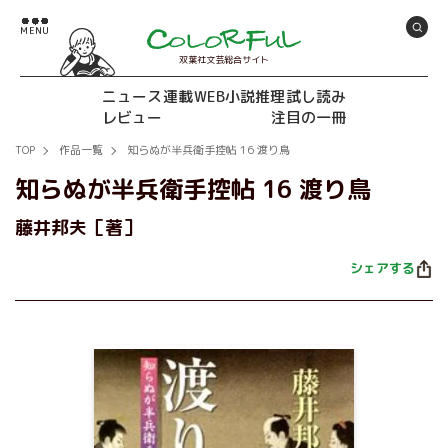
双葉社文芸総合サイト
ニュース
連載
WEB小説推理
試し読み
レビュー
注目の一冊
TOP
作品一覧
知らぬが半兵衛手控帖 16 渡り鳥
知らぬが半兵衛手控帖 16 渡り鳥
藤井邦夫［著］
シェアする