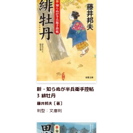
新・知らぬが半兵衛手控帖
3 緋牡丹
藤井邦夫［著］
判型：文庫判