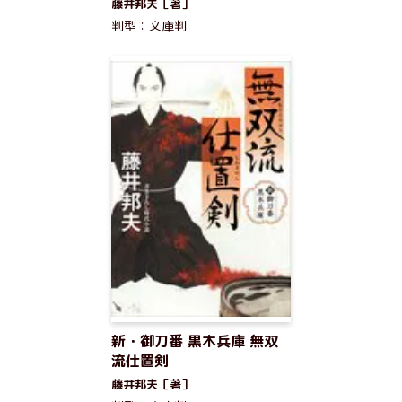
藤井邦夫［著］
判型：文庫判
新・御刀番 黒木兵庫 無双
流仕置剣
藤井邦夫［著］