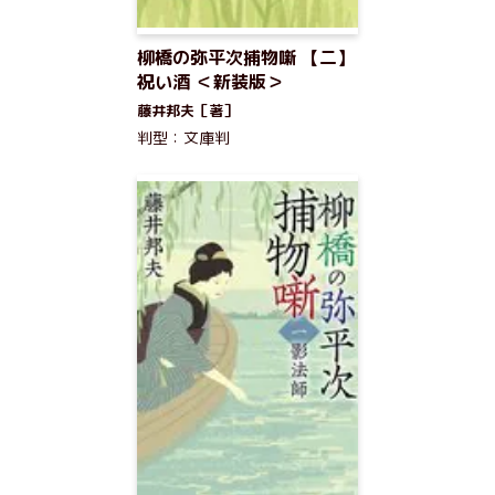
柳橋の弥平次捕物噺 【二】
祝い酒 ＜新装版＞
藤井邦夫［著］
判型：文庫判