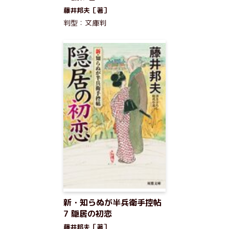
藤井邦夫［著］
判型：文庫判
新・知らぬが半兵衛手控帖
7 隠居の初恋
藤井邦夫［著］