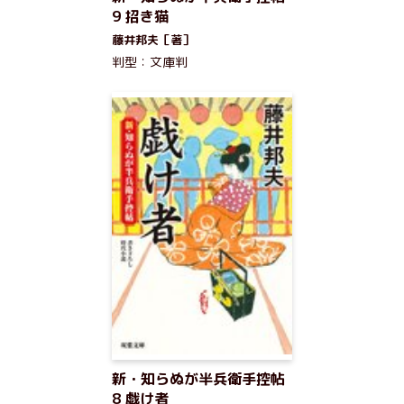
9 招き猫
藤井邦夫［著］
判型：文庫判
新・知らぬが半兵衛手控帖
8 戯け者