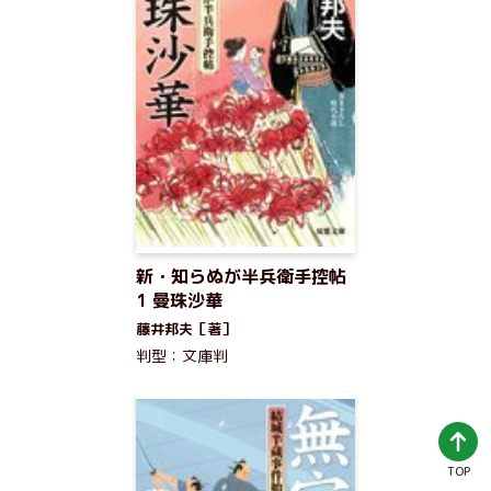
新・知らぬが半兵衛手控帖
1 曼珠沙華
藤井邦夫［著］
判型：文庫判
TOP