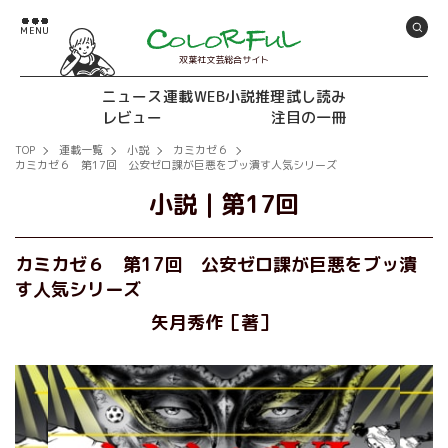
双葉社文芸総合サイト
ニュース
連載
WEB小説推理
試し読み
レビュー
注目の一冊
TOP
連載一覧
小説
カミカゼ６
カミカゼ６ 第17回 公安ゼロ課が巨悪をブッ潰す人気シリーズ
小説
｜
第17回
カミカゼ６ 第17回 公安ゼロ課が巨悪をブッ潰
す人気シリーズ
矢月秀作［著］