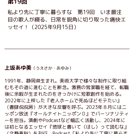
第19回
私より先に丁寧に暮らすな 第19回 いま最注
目の歌人が綴る、日常を鋭角に切り取った痛快エ
ッセイ！
（2025年9月15日）
上坂あゆ美
（うえさか・あゆみ）
1991年、静岡県生まれ。美術大学で様々な制作に取り組
むもその道に進むことを断念。激務の営業職を経て、転職
後に余暇が生まれたのをきっかけに短歌創作を始める。
2022年に上梓した『老人ホームで死ぬほどモテたい』
（書肆侃侃房）が大きな反響を呼ぶ。2023年８月にはニ
ッポン放送『オールナイトニッポン０』でパーソナリティ
ーを担当。演劇やPodcastなど幅広く活動し、2024年に
は初となるエッセイ『地球と書いて〈ほし〉って読むな』
（文藝春秋）を刊行。Podcast「私より先に丁寧に暮らす