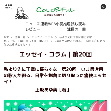
双葉社文芸総合サイト
ニュース
連載
WEB小説推理
試し読み
レビュー
注目の一冊
TOP
連載一覧
エッセイ・コラム
私より先に丁寧に暮らすな
私より先に丁寧に暮らすな 第20回 いま最注目の歌人が綴る、日常を鋭角に切り
取った痛快エッセイ！
エッセイ・コラム
｜
第20回
私より先に丁寧に暮らすな 第20回 いま最注目
の歌人が綴る、日常を鋭角に切り取った痛快エッセ
イ！
上坂あゆ美［著］