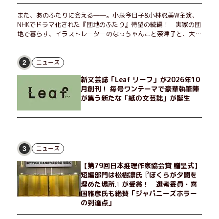
また、あのふたりに会える――。小泉今日子&小林聡美W主演、
NHKでドラマ化された『団地のふたり』待望の続編！ 実家の団
地で暮らす、イラストレーターのなっちゃんこと奈津子と、大学
非常勤講師のノエチこと野枝。フリマアプリの売り上げでちょっ
とした贅沢を楽しんだり、近所のおばちゃんの恋バナを聞いてあ
げたり、部屋でふたりだけの「台湾映画祭」を催したり。50代
ニュース
2
独身、幼なじみの変わらぬ友情とささやかな幸せの日々を描く。
新文芸誌「Leaf リーフ」が2026年10
月創刊！ 毎号ワンテーマで豪華執筆陣
が集う新たな「紙の文芸誌」が誕生
ニュース
3
【第79回日本推理作家協会賞 贈呈式】
短編部門は松樹凛氏『ぼくらが夕闇を
埋めた場所』が受賞！ 選考委員・喜
国雅彦氏も絶賛「ジャパニーズホラー
の到達点」