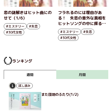
恋の謎解きはヒット曲にの
フラれるのには理由があ
せて（1/6）
る！ 失恋の意外な真相を
ヒットソングの中に探る、
#ミステリー
#失恋
謎解き恋愛ミステリー
#ミステリー
#失恋
#30代女性
『恋の謎解きはヒット曲に
#30代女性
のせて』大石大
ランキング
月間
週間
試し読み
1
また団地のふたり(1/2)