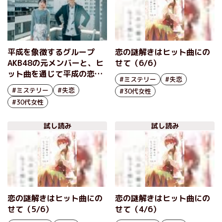
平成を象徴するグループ
恋の謎解きはヒット曲にの
AKB48の元メンバーと、ヒ
せて（6/6）
ット曲を通じて平成の恋の
#ミステリー
#失恋
思い出を振り返るミステリ
#ミステリー
#失恋
#30代女性
ー小説について語る 『恋
#30代女性
の謎解きはヒット曲にのせ
て』北原里英×大石大（前
試し読み
試し読み
編）
恋の謎解きはヒット曲にの
恋の謎解きはヒット曲にの
せて（5/6）
せて（4/6）