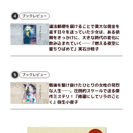
ブックレビュー
4
違法郵便を届けることで莫大な借金を
返す日々を送っていた少女は、ある依
頼をきっかけに、大きな時代の変化に
飲み込まれていく──『燃える夜空に
星ちりばめて』実石沙枝子
ブックレビュー
5
戦後を駆け抜けたひとりの女性の苛烈
な人生──。圧倒的スケールで送る傑
作ミステリ！『修羅にしてリラのごと
く』弥生小夜子