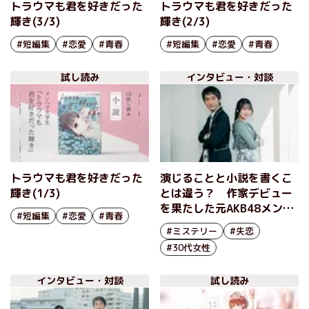
トラウマも君を好きだった
トラウマも君を好きだった
輝き(3/3)
輝き(2/3)
#短編集
#恋愛
#青春
#短編集
#恋愛
#青春
試し読み
インタビュー・対談
トラウマも君を好きだった
演じることと小説を書くこ
輝き(1/3)
とは違う？ 作家デビュー
を果たした元AKB48メンバ
#短編集
#恋愛
#青春
ーと小説の書き方について
#ミステリー
#失恋
語る──『恋の謎解きはヒ
#30代女性
ット曲にのせて』北原里英
×大石大（後編）
インタビュー・対談
試し読み