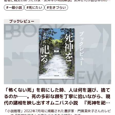
力とは⁉
#一般小説
#死にたい
#生きづらい
ブックレビュー
「怖くない死」を前にした時、人は何を選び、捨て
るのか──。死の多彩な顔を丁寧に拾いながら、現
代の諸相を映し出すオムニバス小説 『死神を祀
る』大石大
「小説推理」2022年7月号に掲載された書評家・門賀美央子さんのレビ