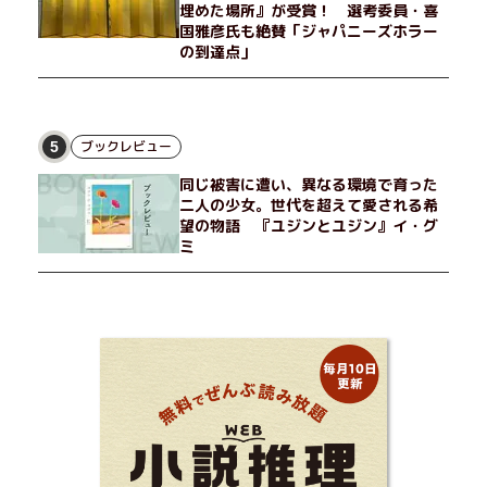
埋めた場所』が受賞！ 選考委員・喜
国雅彦氏も絶賛「ジャパニーズホラー
の到達点」
ブックレビュー
5
同じ被害に遭い、異なる環境で育った
二人の少女。世代を超えて愛される希
望の物語 『ユジンとユジン』イ・グ
ミ