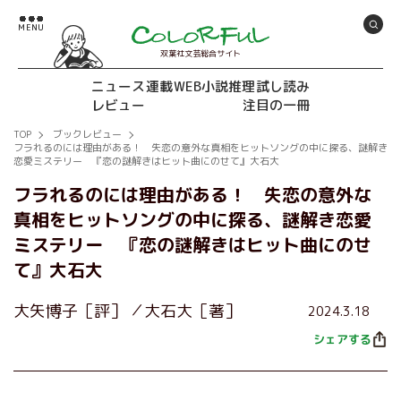
双葉社文芸総合サイト
ニュース
連載
WEB小説推理
試し読み
レビュー
注目の一冊
TOP
ブックレビュー
フラれるのには理由がある！ 失恋の意外な真相をヒットソングの中に探る、謎解き
恋愛ミステリー 『恋の謎解きはヒット曲にのせて』大石大
フラれるのには理由がある！ 失恋の意外な
真相をヒットソングの中に探る、謎解き恋愛
ミステリー 『恋の謎解きはヒット曲にのせ
て』大石大
大矢博子［評］
大石大［著］
2024.3.18
シェアする