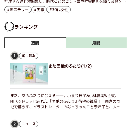
推理する連作短編集だ。時代ごとのヒット曲や社会情勢を織り交ぜなが
ら、物語は展開されていくが、そのなかにAKB48の大ヒット曲『フライ
#ミステリー
#失恋
#30代女性
ングゲット』も入っている。今回は選抜メンバーとして同曲を歌った元
メンバーであり、昨年『おかえり、めだか荘』で作家デビューもした俳
優・北原里英さんをお招きして大石さんと対談していただいた。
ランキング
月間
週間
試し読み
1
また団地のふたり(1/2)
また、あのふたりに会える――。小泉今日子&小林聡美W主演、
NHKでドラマ化された『団地のふたり』待望の続編！ 実家の団
地で暮らす、イラストレーターのなっちゃんこと奈津子と、大学
非常勤講師のノエチこと野枝。フリマアプリの売り上げでちょっ
とした贅沢を楽しんだり、近所のおばちゃんの恋バナを聞いてあ
げたり、部屋でふたりだけの「台湾映画祭」を催したり。50代
ニュース
2
独身、幼なじみの変わらぬ友情とささやかな幸せの日々を描く。