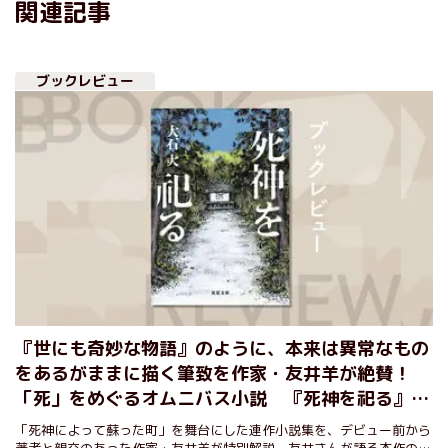
関連記事
ブックレビュー
『世にも奇妙な物語』のように、本来は異常なもの
をあるがままに描く筆致を作家・友井羊が絶賛！
「死」をめぐるオムニバス小説 『死神を祀る』大
石大
「死神によって蘇った町」を舞台にした連作小説集を、デビュー前から
著者と親交のあった作家・友井羊が特別解説。友井さんが語る本作の魅