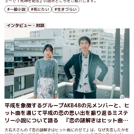
ューで『死神を祀る』の読みどころをご紹介します。
#一般小説
#死にたい
#生きづらい
インタビュー・対談
平成を象徴するグループAKB48の元メンバーと、ヒ
ット曲を通じて平成の恋の思い出を振り返るミステ
リー小説について語る 『恋の謎解きはヒット曲に
のせて』北原里英×大石大（前編）
大石大さんの『恋の謎解きはヒット曲にのせて』は、なぜ失恋したかを