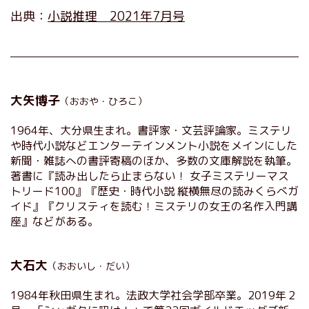
出典：
小説推理 2021年7月号
大矢博子
（おおや・ひろこ）
1964年、大分県生まれ。書評家・文芸評論家。ミステリ
や時代小説などエンターテインメント小説をメインにした
新聞・雑誌への書評寄稿のほか、多数の文庫解説を執筆。
著書に『読み出したら止まらない！ 女子ミステリーマス
トリード100』『歴史・時代小説 縦横無尽の読みくらべガ
イド』『クリスティを読む！ミステリの女王の名作入門講
座』などがある。
大石大
（おおいし・だい）
1984年秋田県生まれ。法政大学社会学部卒業。2019年２