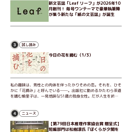
新文芸誌「Leaf リーフ」が2026年10
月創刊！ 毎号ワンテーマで豪華執筆陣
が集う新たな「紙の文芸誌」が誕生
試し読み
3
今日の花を摘む（1/3）
私の趣味は、男性との肉体を伴ったかりそめの恋。それを、ひそ
かに「花摘み」と呼んでいる──。出版社に勤めるかたわら茶道
を嗜む愉里子は、一見地味な51歳の独身女性。だが人生を折り
返した今、「今日が一番若い」と日々を謳歌するように花摘みを
愉しんでいた。そんな愉里子の前に初めて、恋の終わりを怖れさ
せる男が現れた。茶の湯の粋人、70歳の万江島だ。だが彼に
ニュース
4
は、ある秘密があった……。自分の心と身体を偽らない女たちの
【第79回日本推理作家協会賞 贈呈式】
姿と、その連帯を描く。赤裸々にして切実な、セクシュアリティ
短編部門は松樹凛氏『ぼくらが夕闇を
をめぐる物語。