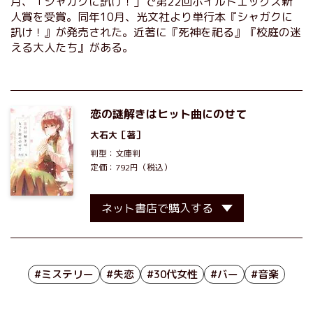
月、「シャガクに訊け！」で第22回ボイルドエッグズ新
人賞を受賞。同年10月、光文社より単行本『シャガクに
訊け！』が発売された。近著に『死神を祀る』『校庭の迷
える大人たち』がある。
恋の謎解きはヒット曲にのせて
大石大
［著］
判型：文庫判
定価：792円（税込）
ネット書店で購入する
#ミステリー
#失恋
#30代女性
#バー
#音楽