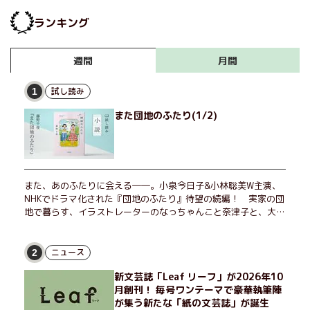
ランキング
月間
週間
試し読み
1
また団地のふたり(1/2)
また、あのふたりに会える――。小泉今日子&小林聡美W主演、
NHKでドラマ化された『団地のふたり』待望の続編！ 実家の団
地で暮らす、イラストレーターのなっちゃんこと奈津子と、大学
非常勤講師のノエチこと野枝。フリマアプリの売り上げでちょっ
とした贅沢を楽しんだり、近所のおばちゃんの恋バナを聞いてあ
げたり、部屋でふたりだけの「台湾映画祭」を催したり。50代
ニュース
2
独身、幼なじみの変わらぬ友情とささやかな幸せの日々を描く。
新文芸誌「Leaf リーフ」が2026年10
月創刊！ 毎号ワンテーマで豪華執筆陣
が集う新たな「紙の文芸誌」が誕生