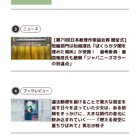
ニュース
3
【第79回日本推理作家協会賞 贈呈式】
短編部門は松樹凛氏『ぼくらが夕闇を
埋めた場所』が受賞！ 選考委員・喜
国雅彦氏も絶賛「ジャパニーズホラー
の到達点」
ブックレビュー
4
違法郵便を届けることで莫大な借金を
返す日々を送っていた少女は、ある依
頼をきっかけに、大きな時代の変化に
飲み込まれていく──『燃える夜空に
星ちりばめて』実石沙枝子