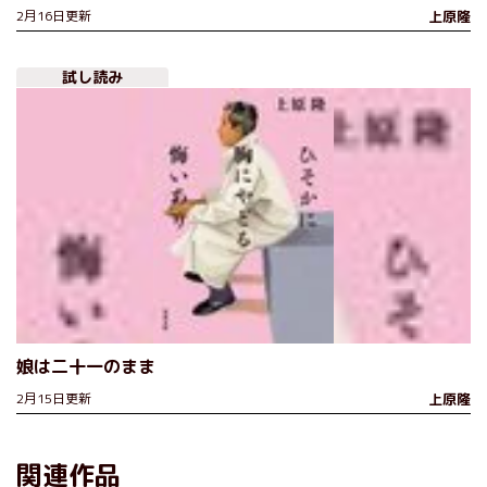
2月16日更新
上原隆
試し読み
娘は二十一のまま
2月15日更新
上原隆
関連作品