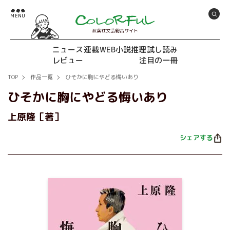
双葉社文芸総合サイト
ニュース
連載
WEB小説推理
試し読み
レビュー
注目の一冊
TOP
作品一覧
ひそかに胸にやどる悔いあり
ひそかに胸にやどる悔いあり
上原隆［著］
シェアする