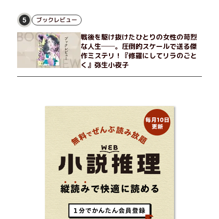
ブックレビュー
5
戦後を駆け抜けたひとりの女性の苛烈
な人生──。圧倒的スケールで送る傑
作ミステリ！『修羅にしてリラのごと
く』弥生小夜子