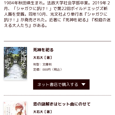
1984年秋田県生まれ。法政大学社会学部卒業。2019年２
月、「シャガクに訊け！」で第22回ボイルドエッグズ新
人賞を受賞。同年10月、光文社より単行本『シャガクに
訊け！』が発売された。近著に『死神を祀る』『校庭の迷
える大人たち』がある。
死神を祀る
大石大
［著］
判型：文庫判
定価：880円（税込）
ネット書店で購入する
恋の謎解きはヒット曲にのせて
大石大
［著］