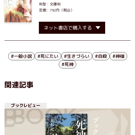
判型：文庫判
定価：792円（税込）
ネット書店で購入する
#一般小説
#死にたい
#生きづらい
#自殺
#神様
#死神
関連記事
ブックレビュー