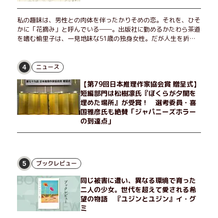
私の趣味は、男性との肉体を伴ったかりそめの恋。それを、ひそ
かに「花摘み」と呼んでいる──。出版社に勤めるかたわら茶道
を嗜む愉里子は、一見地味な51歳の独身女性。だが人生を折り
返した今、「今日が一番若い」と日々を謳歌するように花摘みを
愉しんでいた。そんな愉里子の前に初めて、恋の終わりを怖れさ
せる男が現れた。茶の湯の粋人、70歳の万江島だ。だが彼に
ニュース
4
は、ある秘密があった……。自分の心と身体を偽らない女たちの
【第79回日本推理作家協会賞 贈呈式】
姿と、その連帯を描く。赤裸々にして切実な、セクシュアリティ
短編部門は松樹凛氏『ぼくらが夕闇を
をめぐる物語。
埋めた場所』が受賞！ 選考委員・喜
国雅彦氏も絶賛「ジャパニーズホラー
の到達点」
ブックレビュー
5
同じ被害に遭い、異なる環境で育った
二人の少女。世代を超えて愛される希
望の物語 『ユジンとユジン』イ・グ
ミ