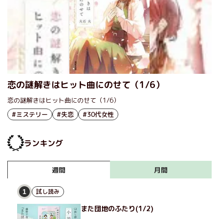
恋の謎解きはヒット曲にのせて（1/6）
恋の謎解きはヒット曲にのせて（1/6）
#ミステリー
#失恋
#30代女性
ランキング
月間
週間
試し読み
1
また団地のふたり(1/2)