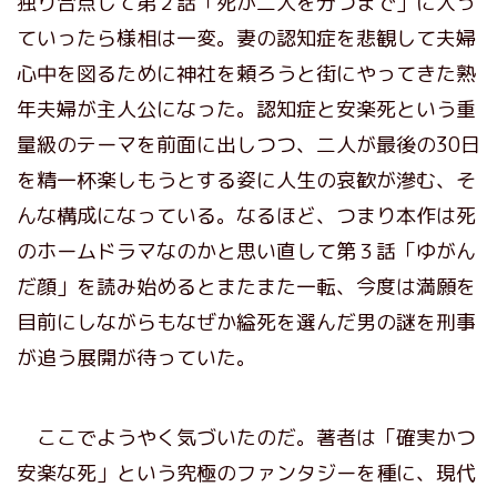
独り合点して第２話「死が二人を分つまで」に入っ
ていったら様相は一変。妻の認知症を悲観して夫婦
心中を図るために神社を頼ろうと街にやってきた熟
年夫婦が主人公になった。認知症と安楽死という重
量級のテーマを前面に出しつつ、二人が最後の30日
を精一杯楽しもうとする姿に人生の哀歓が滲む、そ
んな構成になっている。なるほど、つまり本作は死
のホームドラマなのかと思い直して第３話「ゆがん
だ顔」を読み始めるとまたまた一転、今度は満願を
目前にしながらもなぜか縊死を選んだ男の謎を刑事
が追う展開が待っていた。
ここでようやく気づいたのだ。著者は「確実かつ
安楽な死」という究極のファンタジーを種に、現代