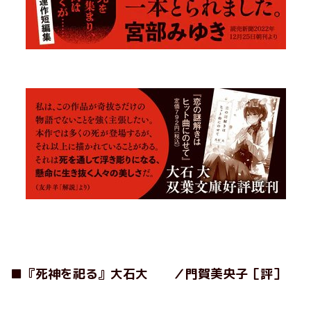
■
『死神を祀る』大石大 ／門賀美央子［評］