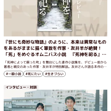
『世にも奇妙な物語』のように、本来は異常なもの
をあるがままに描く筆致を作家・友井羊が絶賛！
「死」をめぐるオムニバス小説 『死神を祀る』大
石大
「死神によって蘇った町」を舞台にした連作小説集を、デビュー前から
著者と親交のあった作家・友井羊が特別解説。友井さんが語る本作の魅
力とは⁉
#一般小説
#死にたい
#生きづらい
インタビュー・対談