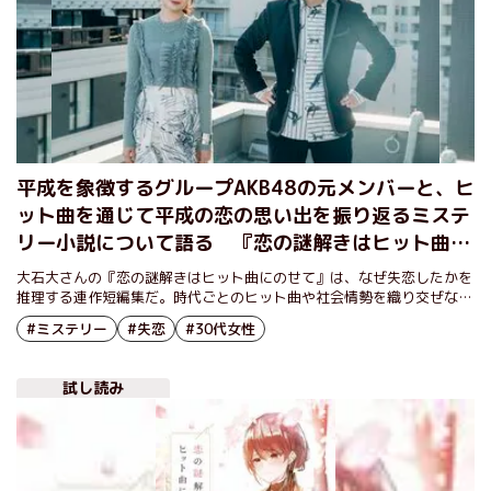
平成を象徴するグループAKB48の元メンバーと、ヒ
ット曲を通じて平成の恋の思い出を振り返るミステ
リー小説について語る 『恋の謎解きはヒット曲に
のせて』北原里英×大石大（前編）
大石大さんの『恋の謎解きはヒット曲にのせて』は、なぜ失恋したかを
推理する連作短編集だ。時代ごとのヒット曲や社会情勢を織り交ぜなが
ら、物語は展開されていくが、そのなかにAKB48の大ヒット曲『フライ
#ミステリー
#失恋
#30代女性
ングゲット』も入っている。今回は選抜メンバーとして同曲を歌った元
メンバーであり、昨年『おかえり、めだか荘』で作家デビューもした俳
優・北原里英さんをお招きして大石さんと対談していただいた。
試し読み