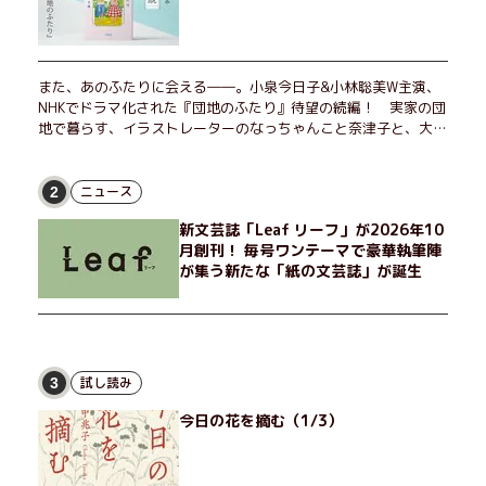
また、あのふたりに会える――。小泉今日子&小林聡美W主演、
NHKでドラマ化された『団地のふたり』待望の続編！ 実家の団
地で暮らす、イラストレーターのなっちゃんこと奈津子と、大学
非常勤講師のノエチこと野枝。フリマアプリの売り上げでちょっ
とした贅沢を楽しんだり、近所のおばちゃんの恋バナを聞いてあ
げたり、部屋でふたりだけの「台湾映画祭」を催したり。50代
ニュース
2
独身、幼なじみの変わらぬ友情とささやかな幸せの日々を描く。
新文芸誌「Leaf リーフ」が2026年10
月創刊！ 毎号ワンテーマで豪華執筆陣
が集う新たな「紙の文芸誌」が誕生
試し読み
3
今日の花を摘む（1/3）