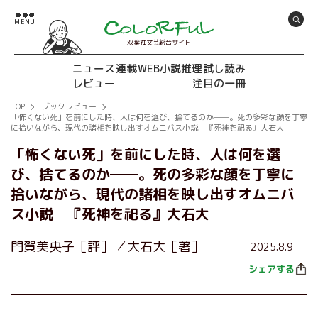
双葉社文芸総合サイト
ニュース
連載
WEB小説推理
試し読み
レビュー
注目の一冊
TOP
ブックレビュー
「怖くない死」を前にした時、人は何を選び、捨てるのか──。死の多彩な顔を丁寧
に拾いながら、現代の諸相を映し出すオムニバス小説 『死神を祀る』大石大
「怖くない死」を前にした時、人は何を選
び、捨てるのか──。死の多彩な顔を丁寧に
拾いながら、現代の諸相を映し出すオムニバ
ス小説 『死神を祀る』大石大
門賀美央子［評］
大石大［著］
2025.8.9
シェアする