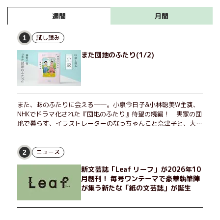
月間
週間
試し読み
1
また団地のふたり(1/2)
また、あのふたりに会える――。小泉今日子&小林聡美W主演、
NHKでドラマ化された『団地のふたり』待望の続編！ 実家の団
地で暮らす、イラストレーターのなっちゃんこと奈津子と、大学
非常勤講師のノエチこと野枝。フリマアプリの売り上げでちょっ
とした贅沢を楽しんだり、近所のおばちゃんの恋バナを聞いてあ
げたり、部屋でふたりだけの「台湾映画祭」を催したり。50代
ニュース
2
独身、幼なじみの変わらぬ友情とささやかな幸せの日々を描く。
新文芸誌「Leaf リーフ」が2026年10
月創刊！ 毎号ワンテーマで豪華執筆陣
が集う新たな「紙の文芸誌」が誕生