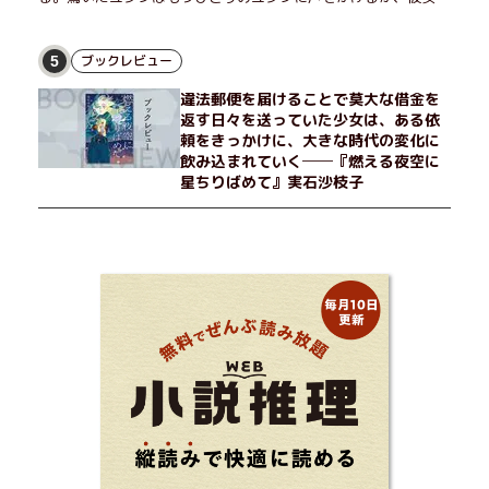
「人違いだ」と言い張り、さらにあの頃の記憶をすべて喪ってい
て……。韓国で世代を超えて愛され続け、35万部を突破したベス
トセラー小説の邦訳版。
ブックレビュー
5
違法郵便を届けることで莫大な借金を
返す日々を送っていた少女は、ある依
頼をきっかけに、大きな時代の変化に
飲み込まれていく──『燃える夜空に
星ちりばめて』実石沙枝子