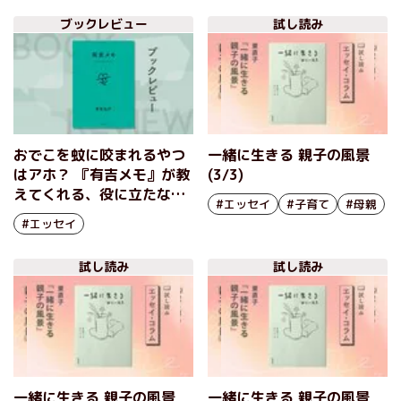
ブックレビュー
試し読み
おでこを蚊に咬まれるやつ
一緒に生きる 親子の風景
はアホ？ 『有吉メモ』が教
(3/3)
えてくれる、役に立たない
#エッセイ
#子育て
#母親
メモの「凄まじい包容力」
#エッセイ
とは 『有吉メモ』有吉弘
行
試し読み
試し読み
一緒に生きる 親子の風景
一緒に生きる 親子の風景