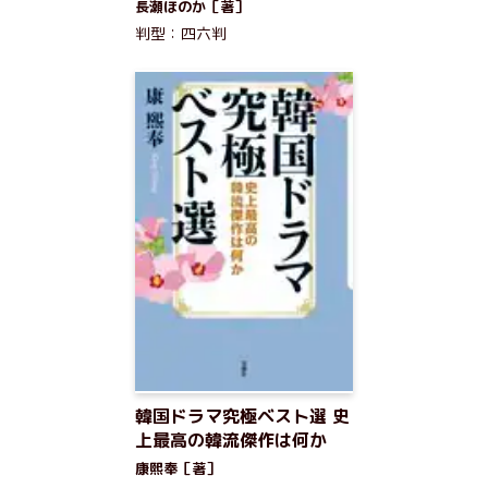
長瀬ほのか［著］
判型：四六判
韓国ドラマ究極ベスト選 史
上最高の韓流傑作は何か
康熙奉［著］