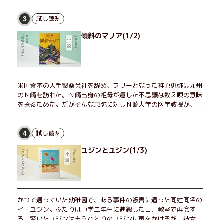
試し読み
3
傾斜のマリア(1/2)
米国資本の大手製薬会社を辞め、フリーとなった神原恵弥は九州
のＮ崎を訪れた。Ｎ崎出身の祖母が遺した不思議な数え唄の意味
を探るためだ。だがそんな恵弥に対しＮ崎大学の医学教授が、米
国の監視下に置かれている女性科学者への接触を求めてきた。出
島で見つかったある物質について博士の意見を聞きたいという。
恵弥は、まるで影のような存在の博士とまみえることはできるの
試し読み
4
か？ そして、唄の歌詞「かたむくマリア」に込められた秘密と
ユジンとユジン(1/3)
は？ 謎めいたラストが鮮烈な余韻を残すシリーズ第四作！
かつて通っていた幼稚園で、ある事件の被害に遭った同姓同名の
イ・ユジン。ふたりは中学二年生に進級した日、教室で再会す
る。驚いたユジンはもうひとりのユジンに声をかけるが、彼女は