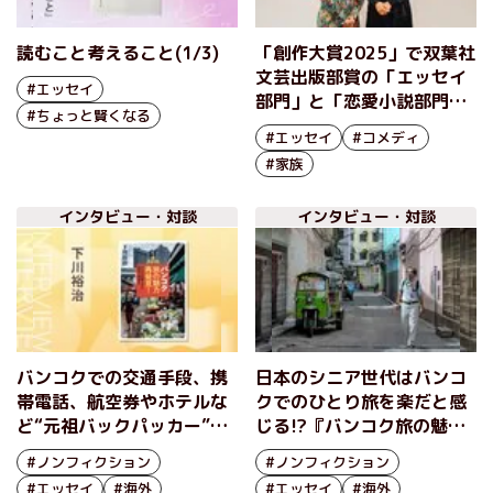
読むこと考えること(1/3)
「創作大賞2025」で双葉社
文芸出版部賞の「エッセイ
#エッセイ
部門」と「恋愛小説部門」
#ちょっと賢くなる
が決定！ 編集部を魅了し
#エッセイ
#コメディ
た二氏の素顔に迫る授賞式
#家族
レポート
インタビュー・対談
インタビュー・対談
バンコクでの交通手段、携
日本のシニア世代はバンコ
帯電話、航空券やホテルな
クでのひとり旅を楽だと感
ど“元祖バックパッカー”が
じる!?『バンコク旅の魅力
指南する個人旅行術とは？
再発見！ アジアの優しさに
#ノンフィクション
#ノンフィクション
『バンコク旅の魅力再発
出合う街歩き』下川裕治イ
#エッセイ
#海外
#エッセイ
#海外