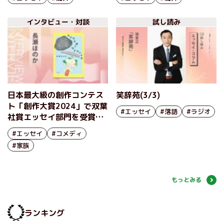
見！ アジアの優しさに出
ンタビュー（前編）
合う街歩き』下川裕治イン
インタビュー・対談
試し読み
タビュー（後編）
日本最大級の創作コンテス
笑辞苑(3/3)
ト「創作大賞2024」で双葉
#エッセイ
#落語
#ラジオ
社賞エッセイ部門を受賞、
SNSでも大バズりの著者に
#エッセイ
#コメディ
よる大人気エッセイ連載が
#家族
待望の書籍化！『わざわざ
書くほどのことだ』長瀬ほ
のかインタビュー
もっとみる
ランキング