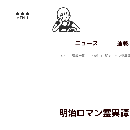
ニュース
連載
TOP
連載一覧
小説
明治ロマン霊異譚
明治ロマン霊異譚