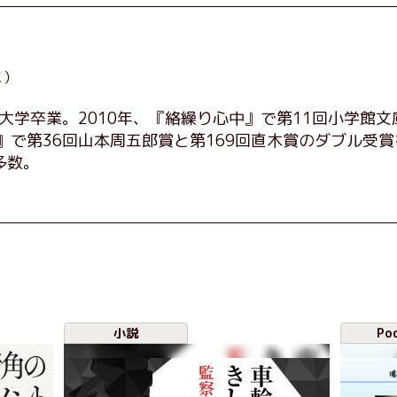
こ）
應大学卒業。2010年、『絡繰り心中』で第11回小学館
』で第36回山本周五郎賞と第169回直木賞のダブル受
多数。
小説
Po