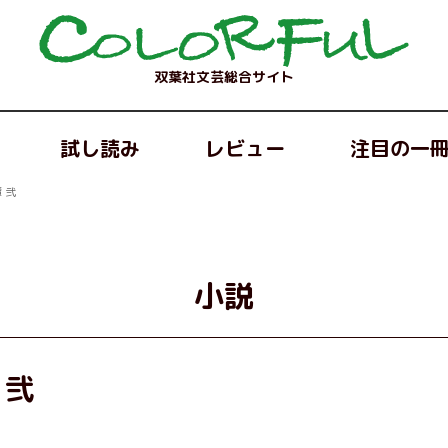
双葉社文芸総合サイト
試し読み
レビュー
注目の一
 弐
小説
 弐