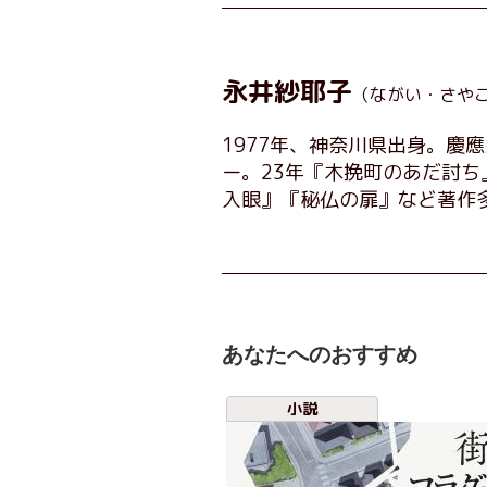
永井紗耶子
（ながい・さや
1977年、神奈川県出身。慶
ー。23年『木挽町のあだ討ち
入眼』『秘仏の扉』など著作
あなたへのおすすめ
小説