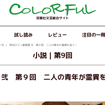
双葉社文芸総合サイト
試し読み
レビュー
注目の一
 弐
明治ロマン霊異譚 弐 第９回 二人の青年が霊異を追う！
小説
｜
第9回
 弐 第９回 二人の青年が霊異