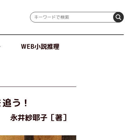
冊
WEB小説推理
を追う！
永井紗耶子［著］