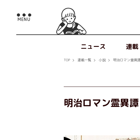
ニュース
連載
TOP
連載一覧
小説
明治ロマン霊異譚
明治ロマン霊異譚