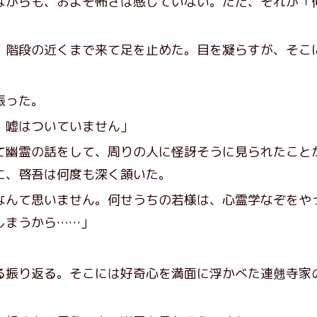
がらも、およそ怖さは感じていない。ただ、それが「
階段の近くまで来て足を止めた。目を凝らすが、そこ
振った。
。嘘はついていません」
幽霊の話をして、周りの人に怪訝そうに見られたこと
に、啓吾は何度も深く頷いた。
なんて思いません。何せうちの若様は、心霊学なぞをや
しまうから……」
振り返る。そこには好奇心を満面に浮かべた連翹寺家