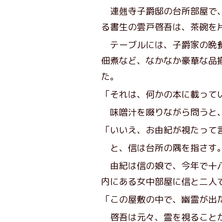
連翹寺子爵邸の台所部屋で、
る書生の雲戸啓吾は、茶碗を
テーブルには、子爵家の晩餐
佃煮など、なかなか豪華な品
た。
「それは、何かの本に載って
味噌汁を啜りながら問うと
「いいえ、お由紀が視たって
と、信は台所の隅を指さす
由紀は信の娘で、今年で十八
内にある女中部屋に信と二人
「この屋敷の中で、幽霊が出
啓吾は元々、霊を視ることが