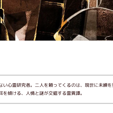
ない心霊研究者。二人を頼ってくるのは、現世に未練を
耳を傾ける、人情と謎が交錯する霊異譚。