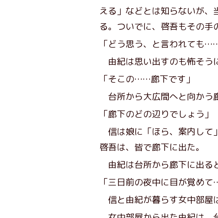
える」などとは知らないが、
る。ついでに、啓吾もその手
「どう思う、と言われても…
由紀は思い出すのも怖そう
「そこの……廊下です」
台所から大広間へと向かう廊
「廊下のどの辺りでしょう」
信は娘に「ほら、案内して」
啓吾は、皆で廊下に出た。
由紀は台所から廊下に出ると
「三日前の夜中に目が覚めて
信と由紀が暮らす女中部屋は
女中部屋から出た由紀は、台