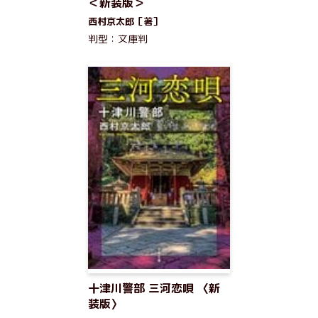
＜新装版＞
西村京太郎［著］
判型：文庫判
十津川警部 三河恋唄 〈新
装版〉