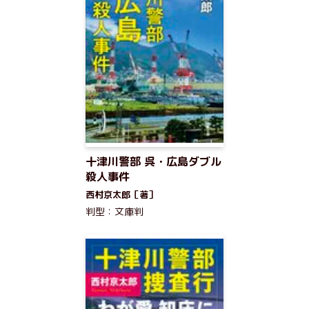
十津川警部 呉・広島ダブル
殺人事件
西村京太郎［著］
判型：文庫判