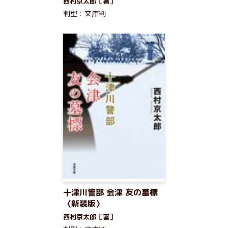
西村京太郎［著］
判型：文庫判
十津川警部 会津 友の墓標
〈新装版〉
西村京太郎［著］