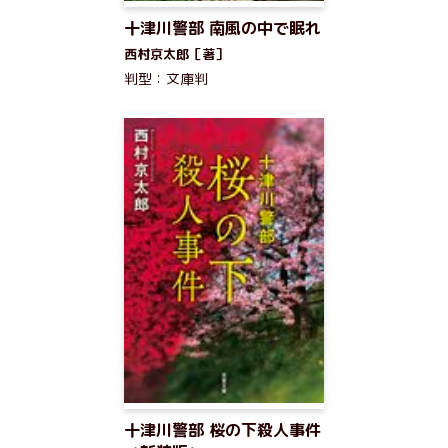
十津川警部 南風の中で眠れ
西村京太郎［著］
判型：文庫判
十津川警部 桜の下殺人事件