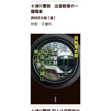
十津川警部 出雲殺意の一
畑電車
西村京太郎［著］
判型：文庫判