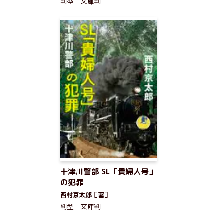
判型：文庫判
十津川警部 SL「貴婦人号」
の犯罪
西村京太郎［著］
判型：文庫判