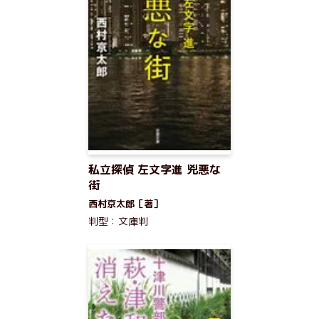
私立探偵 左文字進 兇悪な
街
西村京太郎［著］
判型：文庫判