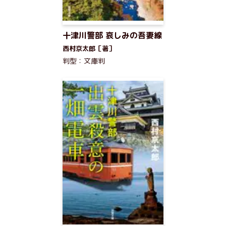
十津川警部 哀しみの吾妻線
西村京太郎［著］
判型：文庫判