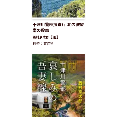
十津川警部捜査行 北の欲望
南の殺意
西村京太郎［著］
判型：文庫判