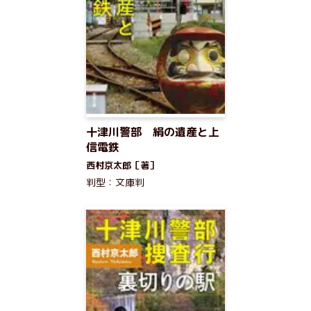
十津川警部 絹の遺産と上
信電鉄
西村京太郎［著］
判型：文庫判