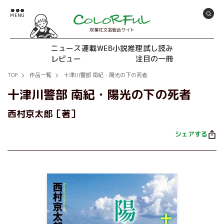
双葉社文芸総合サイト
ニュース
連載
WEB小説推理
試し読み
レビュー
注目の一冊
TOP
作品一覧
十津川警部 南紀・陽光の下の死者
十津川警部 南紀・陽光の下の死者
西村京太郎［著］
シェアする