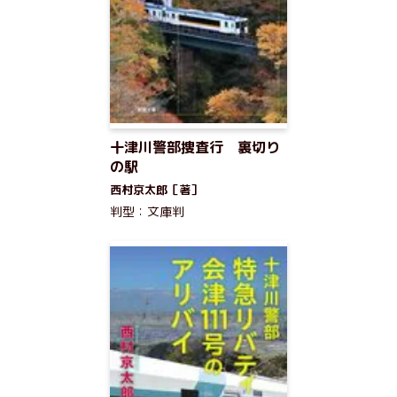
十津川警部捜査行 裏切り
の駅
西村京太郎［著］
判型：文庫判