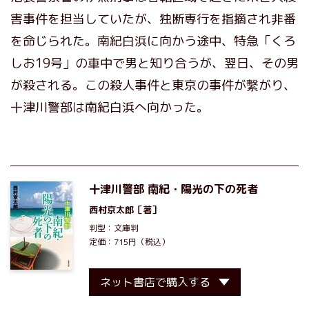
害事件を担当していたが、独断専行を指摘され非番
を命じられた。南紀白浜に向かう途中、特急「くろ
しお19号」の車中で男と知り合うが、翌日、その男
が殺される。この殺人事件と東京の事件が繫がり、
十津川警部は南紀白浜へ向かった。
十津川警部 南紀・陽光の下の死者
西村京太郎
［著］
判型：文庫判
定価：715円（税込）
ネット書店で購入する