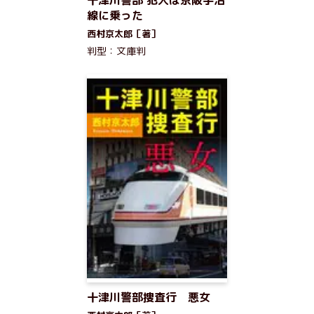
十津川警部 犯人は京阪宇治
線に乗った
西村京太郎［著］
判型：文庫判
十津川警部捜査行 悪女