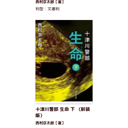
西村京太郎［著］
判型：文庫判
十津川警部 生命 下 〈新装
版〉
西村京太郎［著］