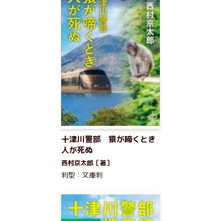
十津川警部 猿が啼くとき
人が死ぬ
西村京太郎［著］
判型：文庫判