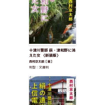
十津川警部 萩・津和野に消
えた女 〈新装版〉
西村京太郎［著］
判型：文庫判